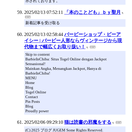
示されております。
2025/02/13 07:52:11
「本のことども」ｂｙ聖月
新着記事を受け取る
2025/02/13 02:58:44
バービーショップ・ビーア
イシー | バービー人形ならヴィンテージから現
代物まで幅広くお取り扱い！
Skip to content
BarbieInChiba: Situs Togel Online dengan Jackpot
Sensasional!
Mainkan Angka, Menangkan Jackpot, Hanya di
BarbieInChiba!
MENU
Home
Blog
Togel Online
Contact
Pin Posts
Blog
Proudly power
2025/02/06 09:29:10
猫は読書の邪魔をする
(C) 2025 ブログ JUGEM Some Rights Reserved.