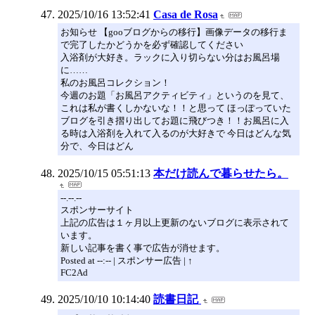
2025/10/16 13:52:41
Casa de Rosa
お知らせ 【gooブログからの移行】画像データの移行ま
で完了したかどうかを必ず確認してください
入浴剤が大好き。ラックに入り切らない分はお風呂場
に……
私のお風呂コレクション！
今週のお題「お風呂アクティビティ」というのを見て、
これは私が書くしかないな！！と思って ほっぽっていた
ブログを引き摺り出してお題に飛びつき！！お風呂に入
る時は入浴剤を入れて入るのが大好きで 今日はどんな気
分で、今日はどん
2025/10/15 05:51:13
本だけ読んで暮らせたら。
--.--.--
スポンサーサイト
上記の広告は１ヶ月以上更新のないブログに表示されて
います。
新しい記事を書く事で広告が消せます。
Posted at --:-- | スポンサー広告 | ↑
FC2Ad
2025/10/10 10:14:40
読書日記