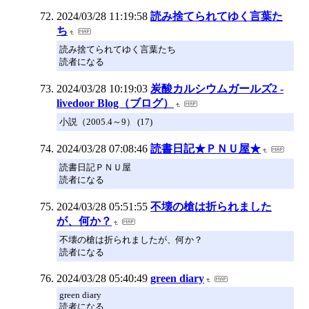
2024/03/28 11:19:58
読み捨てられてゆく言葉た
ち
読み捨てられてゆく言葉たち
読者になる
2024/03/28 10:19:03
炭酸カルシウムガールズ2 -
livedoor Blog（ブログ）
小説（2005.4～9） (17)
2024/03/28 07:08:46
読書日記★ＰＮＵ屋★
読書日記ＰＮＵ屋
読者になる
2024/03/28 05:51:55
不壊の槍は折られました
が、何か？
不壊の槍は折られましたが、何か？
読者になる
2024/03/28 05:40:49
green diary
green diary
読者になる