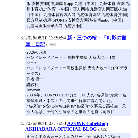
版-安博(中国) 九游体育app-九游（中国） 九州体育-官网 九
州体育-九州体育·（中国）官方网站 九游官方网页版-九游
（中国） 九游体育官方入口-九游体育网站 九游体育(中国)
官方网站-九游 SPORTS 安博官方网站-安博anbo（中国）
九游网页版登录入口-九游(中国)
2026/08/10 13:30:54
新・三つの棺－「幻影の書
庫」日記
2026-08-10
ハンドレッドノート ―高校生探偵 天命大地― 1巻
comic
ハンドレッドノートー高校生探偵 天命大地ー(1) (KCデラ
ックス)
作者:雪一
講談社
Amazon
20XX年。TOKYO CITYでは、100人の“名探偵”が統一名
探偵組織・ネストの元で事件解決に臨んでいた。
“名探偵”を父に持ち自身も“名探偵”を夢見る高校生・天
命大地は、圧倒的な洞察力と推理力を持つ司波仁
2026/08/10 03:16:50
AZONE Labelshop
AKIHABARA OFFICIAL BLOG
えっくす☆きゅーとふぁみりー「Aoto(あおと)/Sweet