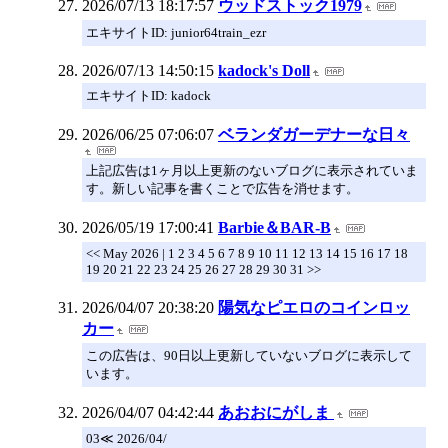
2026/07/13 18:17:57
ウッドストック1979
エキサイトID: junior64train_ezr
2026/07/13 14:50:15
kadock's Doll
エキサイトID: kadock
2026/06/25 07:06:07
ベランダガーデナーな日々
上記広告は1ヶ月以上更新のないブログに表示されていま
す。新しい記事を書くことで広告を消せます。
2026/05/19 17:00:41
Barbie＆BAR-B
<< May 2026 | 1 2 3 4 5 6 7 8 9 10 11 12 13 14 15 16 17 18
19 20 21 22 23 24 25 26 27 28 29 30 31 >>
2026/04/07 20:38:20
陽気なピエロのコインロッ
カー
この広告は、90日以上更新していないブログに表示して
います。
2026/04/07 04:42:44
あおおにがしま
03≪ 2026/04/