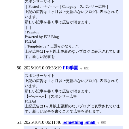
スポンサーサイト
｜Posted：--/--/-- --:--｜Category : スポンサー広告｜
上記の広告は１ヶ月以上更新のないブログに表示されて
います。
新しい記事を書く事で広告が消せます。
｜｜｜
↑Pagetop
Powered by FC2 Blog
FC2Ad
. Templete by *…麗らかなり…*.
上記広告は1ヶ月以上更新のないブログに表示されていま
す。新しい記事を
2025/10/10 09:33:19
FR学園
スポンサーサイト
上記の広告は１ヶ月以上更新のないブログに表示されて
います。
新しい記事を書く事で広告が消せます。
【--/--/-- --:--】 | スポンサー広告
FC2Ad
上記広告は1ヶ月以上更新のないブログに表示されていま
す。新しい記事を書くことで広告を消せます。
2025/10/10 06:11:46
Something Small