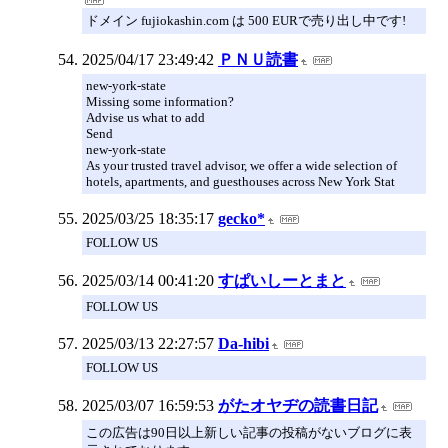
ドメイン fujiokashin.com は 500 EURで売り出し中です!
2025/04/17 23:49:42
ＰＮＵ読書
new-york-state
Missing some information?
Advise us what to add
Send
new-york-state
As your trusted travel advisor, we offer a wide selection of
hotels, apartments, and guesthouses across New York Stat
2025/03/25 18:35:17
gecko*
FOLLOW US
2025/03/14 00:41:20
すぱいしーとまと
FOLLOW US
2025/03/13 22:27:57
Da-hibi
FOLLOW US
2025/03/07 16:59:53
がたオヤヂの読書日記
この広告は90日以上新しい記事の投稿がないブログに表