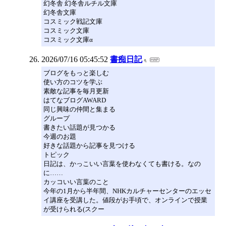
幻冬舎 幻冬舎ルチル文庫
幻冬舎文庫
コスミック戦記文庫
コスミック文庫
コスミック文庫α
2026/07/16 05:45:52
書痴日記
ブログをもっと楽しむ
使い方のコツを学ぶ
素敵な記事を毎月更新
はてなブログAWARD
同じ興味の仲間と集まる
グループ
書きたい話題が見つかる
今週のお題
好きな話題から記事を見つける
トピック
日記は、かっこいい言葉を使わなくても書ける。なの
に……
カッコいい言葉のこと
今年の1月から半年間、NHKカルチャーセンターのエッセ
イ講座を受講した。値段がお手頃で、オンラインで授業
が受けられる(スクー