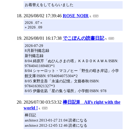
お着替えをしてもらいました
2026/08/02 17:39:46
ROSE NOIR
2026 . 07 «
» 2026 . 09
2026/08/01 16:17:38
でこぽんの読書日記
2026-07-29
8月新刊備忘録
新刊備忘録
8/04 綿原芹「ぬひんさまの塔」ＫＡＤＯＫＡＷＡ/ISBN:
9784041169483*1
8/04 シャーロット・マコノヒー「野生の暗き岸辺」小学
館文庫/ISBN: 9784094075304*2
8/05 東野圭吾「永遠の記憶」文藝春秋/ISBN:
9784163921327*3
8/05 伊藤佐凪「星の集う場所」小学館/ISBN: 978
2026/07/30 03:53:32
棒日記Ⅲ All’s right with the
world !
棒日記
architect 2013-01-27 21:04 読者になる
architect 2012-12-05 12:46 読者になる