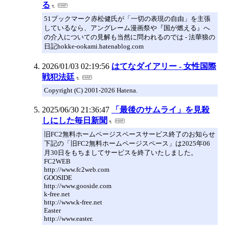
る
51ブックマーク赤松健氏が「一切の表現の自由」を主張
しているなら、アングレーム漫画祭や『国が燃える』へ
の介入についての見解も当然に問われるのでは - 法華狼の
日記hokke-ookami.hatenablog.com
2026/01/03 02:19:56
はてなダイアリー - 女性国際
戦犯法廷
Copyright (C) 2001-2026 Hatena.
2025/06/30 21:36:47
「最後のサムライ」を見殺
しにした毎日新聞
旧FC2無料ホームページスペースサービス終了のお知らせ
下記の「旧FC2無料ホームページスペース」は2025年06
月30日をもちましてサービスを終了いたしました。
FC2WEB
http://www.fc2web.com
GOOSIDE
http://www.gooside.com
k-free.net
http://www.k-free.net
Easter
http://www.easter.