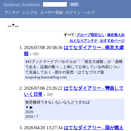
アンテナ
シンプル
ユーザー登録
ログイン
ヘルプ
--*--
すべて
|
グループ指定なし
|
偽史倭人伝
おとなりアンテナ
|
おすすめページ
2026/07/08 20:58:36
はてなダイアリー - 南京大虐
殺
493ブックマークアパホテルが「「南京大虐殺」が「虚構
である」証拠の数々」と称して公表している内容につい
て反論しておく - 誰かの妄想・はてなブログ版
scopedog.hatenablog.com
2026/07/06 23:26:22
はてなダイアリー - 彎曲して
いく日常
無罪獲得できないないならどうすれば
▼ ▶
2026
2026 / 7
2026/04/20 13:27:34
はてなダイアリー - 国が燃え