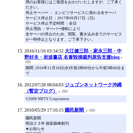
用のお客様にはご迷惑をおかけいたしますが、ご了承く
ださい。
停止サーバー ： エンピツサービスに係わる全サーバ
サービス停止日 ：2017年09月17日（日)
サービス停止予定時間 ：全日
停止理由 ：サーバー移転により
全サーバの停止のため、閲覧、書き込み全てのサービス
が一時停止となります、ご了承下さい。
2016/11/16 03:34:52
大江健三郎・家永三郎・中
野好夫・岩波書店 名誉毀損裁判原告支援blog
期間: 2016年11月16日(水)午前2時00分から午前5時40分ま
で
2012/07/28 08:04:03
ジュゴンネットワーク沖縄
（暫定ブログ）
©2008 NIFTY Corporation
2010/05/29 17:16:15
國民新聞
國民新聞
明治２３年 徳富蘇峰創刊
★お知らせ