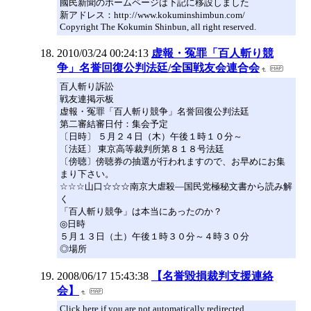
國民新聞のホームページは下記に移設しました
新アドレス：http://www.kokuminshimbun.com/
Copyright The Kokumin Shinbun, all right reserved.
2010/03/24 00:24:13
虚報・冤罪「百人斬り競
争」名誉回復公判法廷/全国戦友会連合会
百人斬り訴訟
戦友連掲示板
虚報・冤罪「百人斬り競争」名誉回復公判法廷
第二審結審日付：集会予定
〔日時〕 ５月２４日（木）午後１時１０分～
〔法廷〕 東京高等裁判所第８１８号法廷
〔傍聴〕傍聴券の抽選が行われますので、お早めにお集
まり下さい。
☆☆☆山口☆☆☆南京大虐殺―国民党極秘文書から読み解
く
「百人斬り競争」は本当にあったのか？
◎日時
５月１３日（土）午後１時３０分～４時３０分
◎場所
2008/06/17 15:43:38
【名誉毀損裁判支援連絡
会】
Click here if you are not automatically redirected.