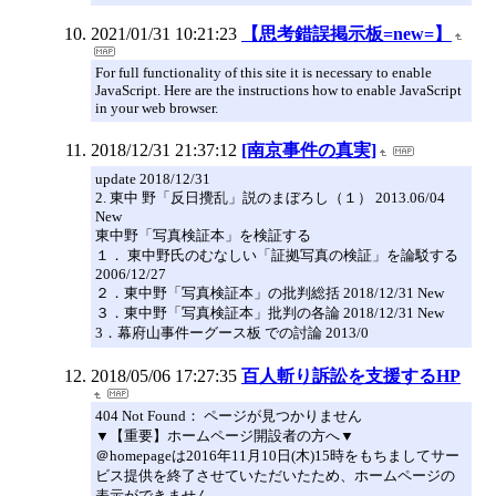
2021/01/31 10:21:23
【思考錯誤掲示板=new=】
For full functionality of this site it is necessary to enable
JavaScript. Here are the instructions how to enable JavaScript
in your web browser.
2018/12/31 21:37:12
[南京事件の真実]
update 2018/12/31
2. 東中 野「反日攪乱」説のまぼろし（１） 2013.06/04
New
東中野「写真検証本」を検証する
１． 東中野氏のむなしい「証拠写真の検証」を論駁する
2006/12/27
２．東中野「写真検証本」の批判総括 2018/12/31 New
３．東中野「写真検証本」批判の各論 2018/12/31 New
3．幕府山事件ーグース板 での討論 2013/0
2018/05/06 17:27:35
百人斬り訴訟を支援するHP
404 Not Found： ページが見つかりません
▼【重要】ホームページ開設者の方へ▼
＠homepageは2016年11月10日(木)15時をもちましてサー
ビス提供を終了させていただいたため、ホームページの
表示ができません。