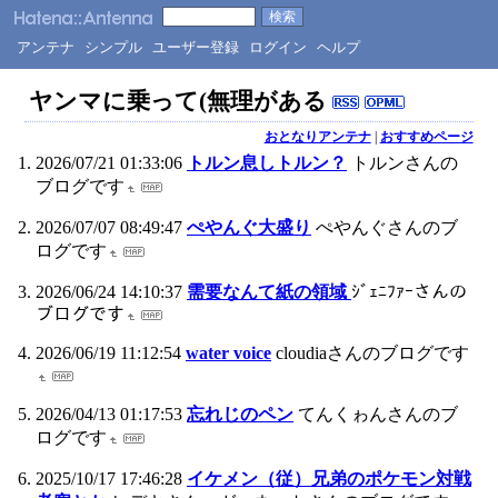
アンテナ
シンプル
ユーザー登録
ログイン
ヘルプ
ヤンマに乗って(無理がある
おとなりアンテナ
|
おすすめページ
2026/07/21 01:33:06
トルン息しトルン？
トルンさんの
ブログです
2026/07/07 08:49:47
ぺやんぐ大盛り
ぺやんぐさんのブ
ログです
2026/06/24 14:10:37
需要なんて紙の領域
ｼﾞｪﾆﾌｧｰさんの
ブログです
2026/06/19 11:12:54
water voice
cloudiaさんのブログです
2026/04/13 01:17:53
忘れじのペン
てんくゎんさんのブ
ログです
2025/10/17 17:46:28
イケメン（従）兄弟のポケモン対戦