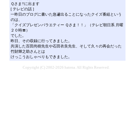
Ｑさま!!に出ます
[ テレビの話 ]
一昨日のブログに書いた急遽出ることになったクイズ番組という
のは、
「クイズプレゼンバラエティー Ｑさま！！」（テレビ朝日系 月曜
２０時〓）
でした。
昨日、その収録に行ってきました。
共演した百田尚樹先生や石田衣良先生、そして久々の再会だった
竹財輝之助さんとは
けっこうおしゃべりもできました。
Copyright (C) 2002-2026 hatena. All Rights Reserved.