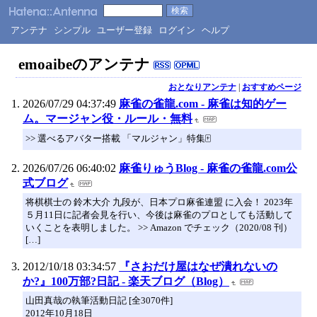
アンテナ
シンプル
ユーザー登録
ログイン
ヘルプ
emoaibeのアンテナ
おとなりアンテナ
|
おすすめページ
2026/07/29 04:37:49
麻雀の雀龍.com - 麻雀は知的ゲー
ム。マージャン役・ルール・無料
>> 選べるアバター搭載 「マルジャン」特集🀄
2026/07/26 06:40:02
麻雀りゅうBlog - 麻雀の雀龍.com公
式ブログ
将棋棋士の 鈴木大介 九段が、日本プロ麻雀連盟 に入会！ 2023年
５月11日に記者会見を行い、今後は麻雀のプロとしても活動して
いくことを表明しました。 >> Amazon でチェック（2020/08 刊）
[…]
2012/10/18 03:34:57
『さおだけ屋はなぜ潰れないの
か?』100万部?日記 - 楽天ブログ（Blog）
山田真哉の執筆活動日記 [全3070件]
2012年10月18日