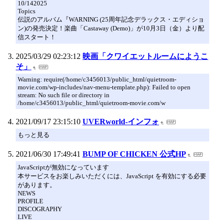
10/142025
Topics
伝説のアルバム『WARNING (25周年記念デラックス・エディショ
ン)の発売決定！楽曲「Castaway (Demo)」が10月3日（金）より配
信スタート！
2025/03/29 02:23:12
映画「クワイエットルームにようこ
そ」
Warning: require(/home/c3456013/public_html/quietroom-
movie.com/wp-includes/nav-menu-template.php): Failed to open
stream: No such file or directory in
/home/c3456013/public_html/quietroom-movie.com/w
2021/09/17 23:15:10
UVERworld-インフォ
もっと見る
2021/06/30 17:49:41
BUMP OF CHICKEN 公式HP
JavaScriptが無効になっています
本サービスをお楽しみいただくには、JavaScript を有効にする必要
があります。
NEWS
PROFILE
DISCOGRAPHY
LIVE