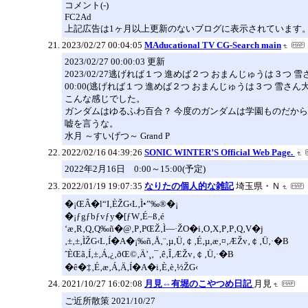
コメント(-)
FC2Ad
上記広告は1ヶ月以上更新のないブログに表示されています
2023/02/27 00:04:05
MAducational TV CG-Search main
2023/02/27 00:00:03 更新
2023/02/27逃げれば１つ 進めば２つ おまんじゅうは３つ
00:00(逃げれば１つ 進めば２つ おまんじゅうは３つ 雪さん大
こんな感じでした。
ガンダムはゆるふわ百合？ 今度のガンダムは学園ものだか
嘘を言うな。
水月 ～すいげつ～ Grand P
2022/02/16 04:39:26
SONIC WINTER’S Official Web Page.
2022年2月16日 0:00～15:00(予定)
2022/01/19 19:07:35
なりたの個人的な雑記
埼玉県・Ｎ
�¡ŒÂ�l“I‚ÈŽG‹L‚Ì•”‰®�¡
�¡ƒgƒbƒvƒy�[ƒW‚É–ß‚é
‘æ‚R‚Q‚Q‰ñ�@‚P‚PŒŽ‚Ì—·ŽO�i‚O‚X‚P‚P‚Q‚V�j
‚±‚±‚ÌŽG‹L‚Í�A�¡‰ñ‚Å‚¨‚µ‚Ü‚￠‚É‚µ‚æ‚¤‚ÆŽv‚￠‚Ü‚·�B
ˆÈŒã‚Í‚±‚Á‚¿‚ðŒ©‚Ä’¸‚¯‚ê‚Î‚ÆŽv‚￠‚Ü‚·�B
�ê�‡‚É‚æ‚Á‚Ä‚Í�A�i‚È‚è‚½ŽG‹
2021/10/27 16:02:08
月見⇔有堀のこやつめ日記
月見
ご近所散策 2021/10/27