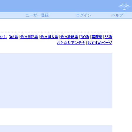
ユーザー登録
ログイン
ヘルプ
なし
|
3rd系
|
色々日記系
|
色々同人系
|
色々攻略系
|
RO系
|
萃夢想
|
SS系
おとなりアンテナ
|
おすすめページ