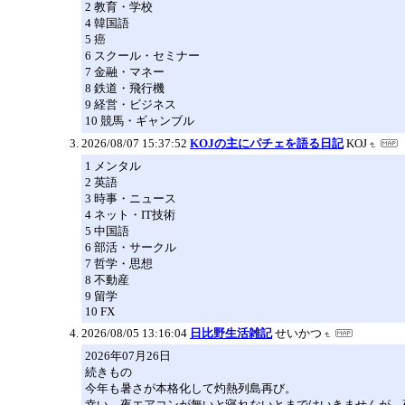
2 教育・学校
4 韓国語
5 癌
6 スクール・セミナー
7 金融・マネー
8 鉄道・飛行機
9 経営・ビジネス
10 競馬・ギャンブル
2026/08/07 15:37:52
KOJの主にパチェを語る日記
KOJ
1 メンタル
2 英語
3 時事・ニュース
4 ネット・IT技術
5 中国語
6 部活・サークル
7 哲学・思想
8 不動産
9 留学
10 FX
2026/08/05 13:16:04
日比野生活雑記
せいかつ
2026年07月26日
続きもの
今年も暑さが本格化して灼熱列島再び。
幸い、夜エアコンが無いと寝れないとまではいきませんが、