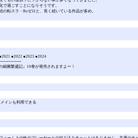
化で過ごすことになりそうです。
続の転スラ・Reゼロと、長く続いている作品が多め。
●2021 ●2022 ●2023 ●2024
────────
の細腕繁盛記』10巻が発売されますよー！
自ドメインも利用できる
。
フォーム上の他のプレーヤーとの組み込みチャットはありません。共通のチ