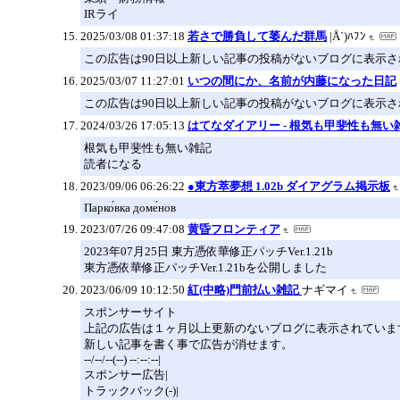
IRライ
2025/03/08 01:37:18
若さで勝負して萎んだ群馬
|Å`)ﾊﾌﾝ
この広告は90日以上新しい記事の投稿がないブログに表示
2025/03/07 11:27:01
いつの間にか、名前が内藤になった日記
この広告は90日以上新しい記事の投稿がないブログに表示
2024/03/26 17:05:13
はてなダイアリー - 根気も甲斐性も無い
根気も甲斐性も無い雑記
読者になる
2023/09/06 06:26:22
●東方萃夢想 1.02b ダイアグラム掲示板
Парко́вка доме́нов
2023/07/26 09:47:08
黄昏フロンティア
2023年07月25日 東方憑依華修正パッチVer.1.21b
東方憑依華修正パッチVer.1.21bを公開しました
2023/06/09 10:12:50
紅(中略)門前払い雑記
ナギマイ
スポンサーサイト
上記の広告は１ヶ月以上更新のないブログに表示されていま
新しい記事を書く事で広告が消せます。
--/--/--(--) --:--:--|
スポンサー広告|
トラックバック(-)|