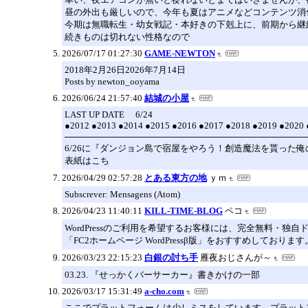
昼の外出も厳しいので、今年も夏はアニメなどコンテンツ消
今期は無職転生・幼女戦記・本好きの下剋上に、前期から継
続きものは切れない性格なので
2026/07/17 01:27:30
GAME-NEWTON
2018年2月26日2026年7月14日
Posts by newton_ooyama
2026/06/24 21:57:40
結城の小屋
LAST UP DATE 6/24
●2012 ●2013 ●2014 ●2015 ●2016 ●2017 ●2018 ●2019 ●2020 
───────────────────────────────────────
6/26に『ダンジョン島で宿屋をやろう！創造魔法を貰った俺
表紙はこち
2026/04/29 02:57:28
とある東方の地
ｙｍ
Subscrever: Mensagens (Atom)
2026/04/23 11:40:11
KILL-TIME-BLOG
ペコ
WordPressのご利用を希望するお客様には、完全無料・独
「FC2ホームページ WordPressβ版」をおすすめしております
2026/03/23 22:15:23
白銀の討ち手
雁夜おじさんが～
03.23. 『せっかくバーサーカー』書きかけの一部
2026/03/17 15:31:49
a-cho.com
ここでプラットフォームは少しミスをしています。プラット