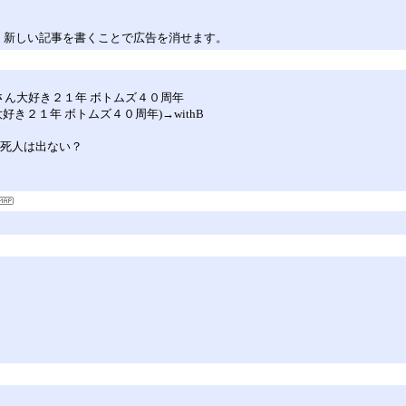
。新しい記事を書くことで広告を消せます。
 雪さん大好き２１年 ボトムズ４０周年
好き２１年 ボトムズ４０周年)→withB
ら死人は出ない？