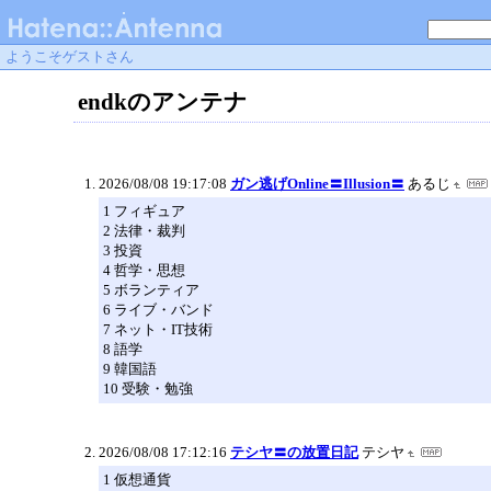
ようこそゲストさん
endkのアンテナ
2026/08/08 19:17:08
ガン逃げOnline〓Illusion〓
あるじ
1 フィギュア
2 法律・裁判
3 投資
4 哲学・思想
5 ボランティア
6 ライブ・バンド
7 ネット・IT技術
8 語学
9 韓国語
10 受験・勉強
2026/08/08 17:12:16
テシヤ〓の放置日記
テシヤ
1 仮想通貨