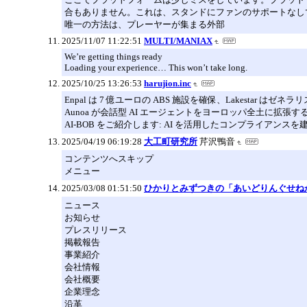
合もありません。これは、スタンドにファンのサポートなし
唯一の方法は、プレーヤーが集まる外部
2025/11/07 11:22:51
MULTI/MANIAX
We’re getting things ready
Loading your experience… This won’t take long.
2025/10/25 13:26:53
harujion.inc
Enpal は 7 億ユーロの ABS 施設を確保、Lakestar 
Aunoa が会話型 AI エージェントをヨーロッパ全土に拡張する
AI-BOB をご紹介します: AI を活用したコンプライア
2025/04/19 06:19:28
大工町研究所
芹沢鴨音
コンテンツへスキップ
メニュー
2025/03/08 01:51:50
ひかりとみずつきの「あいどりんぐせね
ニュース
お知らせ
プレスリリース
掲載報告
事業紹介
会社情報
会社概要
企業理念
沿革