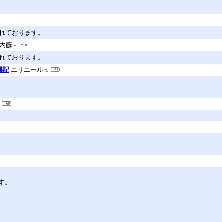
されております。
内藤
されております。
雑記
エリエール
す。