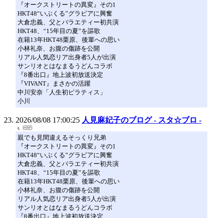
『オークストリートの異変』その1
HKT48“いぶくる”グラビアに興奮
大倉忠義、父とバラエティー初共演
HKT48、“15年目の夏”を謳歌
在籍13年HKT48栗原、後輩への思い
小林礼奈、お腹の傷跡を公開
リアル人気恋リア出身者5人が出演
サンリオとはなまるうどんコラボ
『8番出口』地上波初放送決定
『VIVANT』まさかの活躍
中川安奈「人生初ピラティス」
小川
2026/08/08 17:00:25
人見麻妃子のブログ - スタ☆ブロ -
親でも見間違えるそっくり兄弟
『オークストリートの異変』その1
HKT48“いぶくる”グラビアに興奮
大倉忠義、父とバラエティー初共演
HKT48、“15年目の夏”を謳歌
在籍13年HKT48栗原、後輩への思い
小林礼奈、お腹の傷跡を公開
リアル人気恋リア出身者5人が出演
サンリオとはなまるうどんコラボ
『8番出口』地上波初放送決定