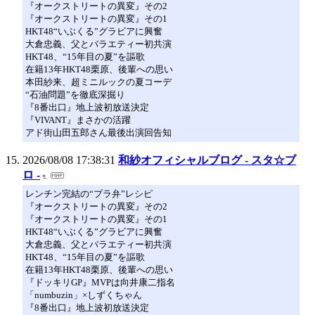
『オークストリートの異変』その2
『オークストリートの異変』その1
HKT48“いぶくる”グラビアに興奮
大倉忠義、父とバラエティー初共演
HKT48、“15年目の夏”を謳歌
在籍13年HKT48栗原、後輩への思い
本田紗来、超ミニルックの夏コーデ
“石油問題”を徹底深掘り
『8番出口』地上波初放送決定
『VIVANT』まさかの活躍
アド街山田五郎さん最後出演回告知
2026/08/08 17:38:31
和紗オフィシャルブログ - スタ☆ブ
ロ -
レンチン完結の“プラ弁”レシピ
『オークストリートの異変』その2
『オークストリートの異変』その1
HKT48“いぶくる”グラビアに興奮
大倉忠義、父とバラエティー初共演
HKT48、“15年目の夏”を謳歌
在籍13年HKT48栗原、後輩への思い
『ドッキリGP』MVPは向井康二指名
「numbuzin」×しずくちゃん
『8番出口』地上波初放送決定