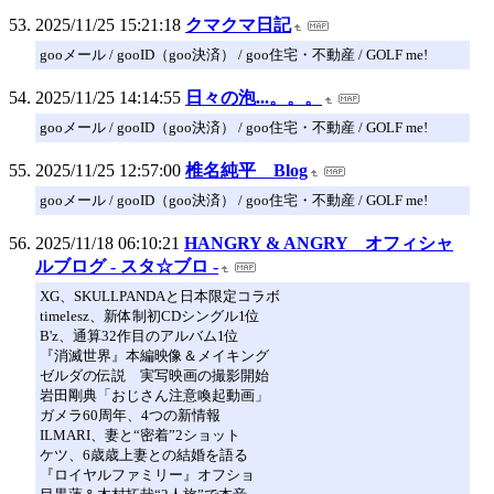
2025/11/25 15:21:18
クマクマ日記
gooメール / gooID（goo決済） / goo住宅・不動産 / GOLF me!
2025/11/25 14:14:55
日々の泡...。。。
gooメール / gooID（goo決済） / goo住宅・不動産 / GOLF me!
2025/11/25 12:57:00
椎名純平 Blog
gooメール / gooID（goo決済） / goo住宅・不動産 / GOLF me!
2025/11/18 06:10:21
HANGRY & ANGRY オフィシャ
ルブログ - スタ☆ブロ -
XG、SKULLPANDAと日本限定コラボ
timelesz、新体制初CDシングル1位
B'z、通算32作目のアルバム1位
『消滅世界』本編映像＆メイキング
ゼルダの伝説 実写映画の撮影開始
岩田剛典「おじさん注意喚起動画」
ガメラ60周年、4つの新情報
ILMARI、妻と“密着”2ショット
ケツ、6歳歳上妻との結婚を語る
『ロイヤルファミリー』オフショ