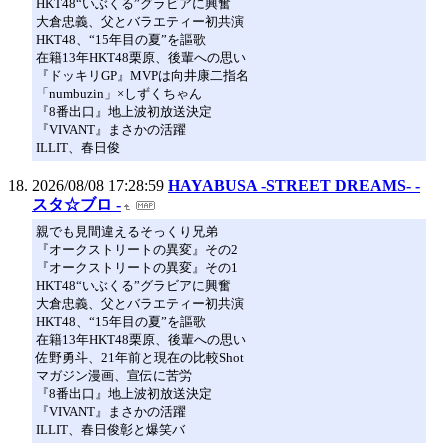
HKT48“いぶくる”グラビアに興奮
大倉忠義、父とバラエティー初共演
HKT48、“15年目の夏”を謳歌
在籍13年HKT48栗原、後輩への思い
『ドッキリGP』MVPは向井康二指名
「numbuzin」×しずくちゃん
『8番出口』地上波初放送決定
『VIVANT』まさかの活躍
ILLIT、春日俊
2026/08/08 17:28:59
HAYABUSA -STREET DREAMS- -
スタ☆ブロ -
親でも見間違えるそっくり兄弟
『オークストリートの異変』その2
『オークストリートの異変』その1
HKT48“いぶくる”グラビアに興奮
大倉忠義、父とバラエティー初共演
HKT48、“15年目の夏”を謳歌
在籍13年HKT48栗原、後輩への思い
佐野勇斗、21年前と現在の比較Shot
マガジン漫画、宣伝に苦労
『8番出口』地上波初放送決定
『VIVANT』まさかの活躍
ILLIT、春日俊彰と爆笑バ