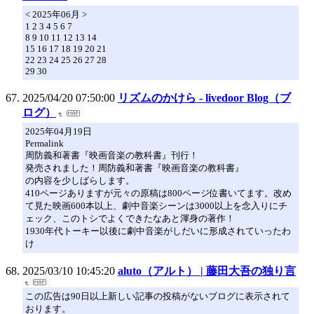
< 2025年06月 >
1 2 3 4 5 6 7
8 9 10 11 12 13 14
15 16 17 18 19 20 21
22 23 24 25 26 27 28
29 30
2025/04/20 07:50:00
リズムのかけら - livedoor Blog（ブ
ログ）
2025年04月19日
Permalink
周防義和著書『映画音楽の教科書』刊行！
発売されました！周防義和著書『映画音楽の教科書』
の内容を少しばらします。
410ページありますが元々の原稿は800ページ位書いてます。改め
て見た映画600本以上、劇中音楽シーンは3000以上を念入りにチ
ェック、このトシでよくできたなあと渾身の著作！
1930年代トーキー以後に劇中音楽がしだいに形成されていったわ
け
2025/03/10 10:45:20
aluto（アルト） | 藤田大吾の独り言
この広告は90日以上新しい記事の投稿がないブログに表示されて
おります。