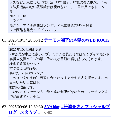
ッズなどが集結した『推し活EXPO 夏』。昨夏の発売以来、「も
う防振機能のない双眼鏡には戻れない…」「天井席でもドーム
最...
2025-10-18
｜ライフ｜
モクシーマイル新曲はツンデレ？W主題歌のMVも到着
レア商品も発売！『プレバンフ
2025/10/17 20:36:12
デーモン閣下の地獄のWEB ROCK
2025年10月16日 更新
VIP会員が本当に多い。プレミアム会員だけではなくダイアモンド
会員＝交際クラブの最上位の人が普通に話し誘ってくれます。
検索で希望をセット
すぐ会える掲⽰板
会いたい⽇のカレンダー
この３つを使えば、希望に合った今すぐ会える⼈を探せます。当
⽇会いたい⼈にはお
勧めの機能です。
いいねもメッセージも、他と違い制限がないため、マッチングま
でが⾼速です。中に
2025/09/06 12:39:30
AYAblog - 松浦亜弥オフィシャルブ
ログ - スタ☆ブロ -