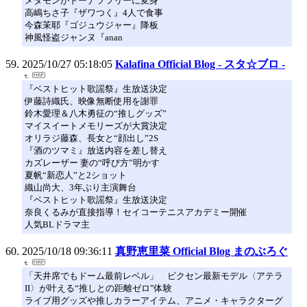
メタモンがドーナツツリーに変身
高嶋ちさ子『ザワつく』4人で食事
今森茉耶『ゴジュウジャー』降板
神風怪盗ジャンヌ『anan
2025/10/27 05:18:05
Kalafina Official Blog - スタ☆ブロ -
『ベストヒット歌謡祭』生放送決定
伊藤詩織氏、映像無断使用を謝罪
鈴木愛理＆八木勇征の“推しグッズ”
マイスイートメモリーズが大賞決定
オリラジ藤森、長女と“顔出し”2S
『酒のツマミ』放送内容を差し替え
カズレーザー 妻の“呼び方”明かす
夏帆“新恋人”と2ショット
織山尚大、3年ぶり主演舞台
『ベストヒット歌謡祭』生放送決定
奈良くるみが直接指導！セイコーテニスアカデミー開催
人気BLドラマ主
2025/10/18 09:36:11
真野恵里菜 Official Blog まのぶろぐ
「天井席でもドーム最前レベル」 ビクセン最新モデル〈アテラ
II〉が叶える“推しとの距離ゼロ”体験
ライブ用グッズや推しカラーアイテム、アニメ・キャラクターグ