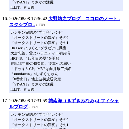
『VIVANT』まさかの活躍
ILLIT、春日俊
2026/08/08 17:36:42
大野靖之ブログ ココロのノート -
スタ☆ブロ -
レンチン完結の“プラ弁”レシピ
『オークストリートの異変』その2
『オークストリートの異変』その1
HKT48“いぶくる”グラビアに興奮
大倉忠義、父とバラエティー初共演
HKT48、“15年目の夏”を謳歌
在籍13年HKT48栗原、後輩への思い
『ドッキリGP』MVPは向井康二指名
「numbuzin」×しずくちゃん
『8番出口』地上波初放送決定
『VIVANT』まさかの活躍
ILLIT、春日俊
2026/08/08 17:31:59
城南海（きずきみなみ)オフィシャ
ルブログ
レンチン完結の“プラ弁”レシピ
『オークストリートの異変』その2
『オークストリートの異変』その1