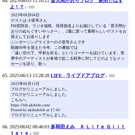
2025/08/05 11:10:12
普天間かおりブログ 絶対だはず
よ！？
2025年08月04日
ゲストは 小室等さん
FM世田谷、ラジオ福島、琉球放送よりお届けしている「普天間か
おりのぬちぐすいやっさー」、2週に渡って素晴らしいゲストをお
迎えしてお送りします
シンガーソングライターの小室等さんです
戦後80年を迎えた今年、この番組では
「遠い空の下、平和を祈る」というコーナーを設けています。世
界中のアーティストが各地で起こる戦争に対してどのようなメッ
セージを語り、歌っ
2025/06/13 15:28:28
LIFE - ライブドアブログ
2025年06月11日
ブログがリニューアルしました。
ブログがリニューアルしました。
こちらへ
https://life.akihide.com/
Posted by akihidelife at 17:43
ブログがリニューアルしました。
2025/06/02 08:46:03
多和田えみ Ａ Ｌｉｆｅ Ｇｌｉｔ
ｔｅｒｓ