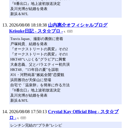
『8番出口』地上波初放送決定
及川光博が結婚を発表
新浜＆M!L
2026/08/08 18:18:38
山内惠介オフィシャルブログ
Keisuke日記 - スタ☆ブロ -
Travis Japan、撮影の裏側に密着
戸塚純貴、結婚を発表
『オークストリートの異変』その2
『オークストリートの異変』その1
HKT48“いぶくる”グラビアに興奮
大倉忠義、父とバラエティー初共演
HKT48、“15年目の夏”を謳歌
JO1・河野純喜“嫉妬全開”恋愛観
浜田雅功が天保山に登場
自宅で「温泉卵」を簡単に作る方法
『8番出口』地上波初放送決定
及川光博が結婚を発表
新浜＆M!L
2026/08/08 17:50:13
Crystal Kay Official Blog - スタ☆ブ
ロ -
レンチン完結の“プラ弁”レシピ