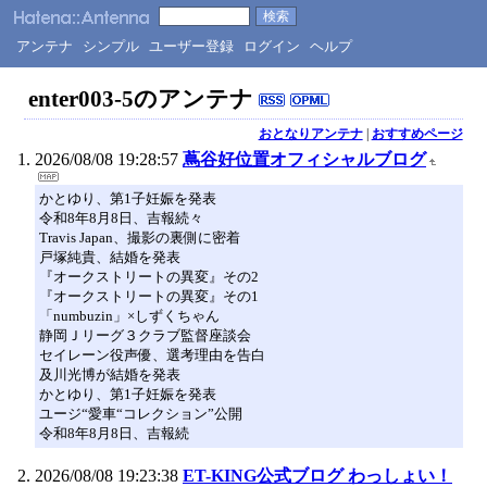
アンテナ
シンプル
ユーザー登録
ログイン
ヘルプ
enter003-5のアンテナ
おとなりアンテナ
|
おすすめページ
2026/08/08 19:28:57
蔦谷好位置オフィシャルブログ
かとゆり、第1子妊娠を発表
令和8年8月8日、吉報続々
Travis Japan、撮影の裏側に密着
戸塚純貴、結婚を発表
『オークストリートの異変』その2
『オークストリートの異変』その1
「numbuzin」×しずくちゃん
静岡Ｊリーグ３クラブ監督座談会
セイレーン役声優、選考理由を告白
及川光博が結婚を発表
かとゆり、第1子妊娠を発表
ユージ“愛車“コレクション”公開
令和8年8月8日、吉報続
2026/08/08 19:23:38
ET-KING公式ブログ わっしょい！