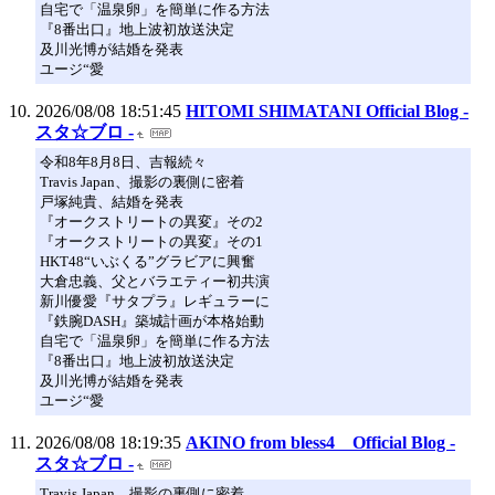
自宅で「温泉卵」を簡単に作る方法
『8番出口』地上波初放送決定
及川光博が結婚を発表
ユージ“愛
2026/08/08 18:51:45
HITOMI SHIMATANI Official Blog -
スタ☆ブロ -
令和8年8月8日、吉報続々
Travis Japan、撮影の裏側に密着
戸塚純貴、結婚を発表
『オークストリートの異変』その2
『オークストリートの異変』その1
HKT48“いぶくる”グラビアに興奮
大倉忠義、父とバラエティー初共演
新川優愛『サタプラ』レギュラーに
『鉄腕DASH』築城計画が本格始動
自宅で「温泉卵」を簡単に作る方法
『8番出口』地上波初放送決定
及川光博が結婚を発表
ユージ“愛
2026/08/08 18:19:35
AKINO from bless4 Official Blog -
スタ☆ブロ -
Travis Japan、撮影の裏側に密着