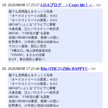
2026/08/08 17:25:57
LISAブログ ～Crazy life！～
親でも見間違えるそっくり兄弟
『オークストリートの異変』その2
『オークストリートの異変』その1
HKT48“いぶくる”グラビアに興奮
大倉忠義、父とバラエティー初共演
HKT48、“15年目の夏”を謳歌
在籍13年HKT48栗原、後輩への思い
佐野勇斗、21年前と現在の比較Shot
マガジン漫画、宣伝に苦労
『8番出口』地上波初放送決定
『VIVANT』まさかの活躍
ILLIT、春日俊彰と爆笑バ
2026/08/08 17:21:46
Ritz (THC!!) のBe HAPPY!!
親でも見間違えるそっくり兄弟
『オークストリートの異変』その2
『オークストリートの異変』その1
HKT48“いぶくる”グラビアに興奮
大倉忠義、父とバラエティー初共演
HKT48、“15年目の夏”を謳歌
在籍13年HKT48栗原、後輩への思い
佐野勇斗、21年前と現在の比較Shot