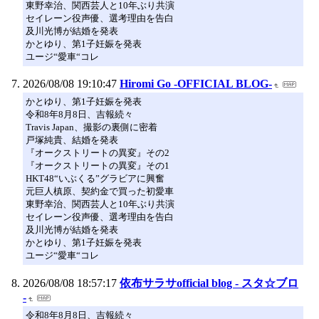
東野幸治、関西芸人と10年ぶり共演
セイレーン役声優、選考理由を告白
及川光博が結婚を発表
かとゆり、第1子妊娠を発表
ユージ“愛車“コレ
2026/08/08 19:10:47
Hiromi Go -OFFICIAL BLOG-
かとゆり、第1子妊娠を発表
令和8年8月8日、吉報続々
Travis Japan、撮影の裏側に密着
戸塚純貴、結婚を発表
『オークストリートの異変』その2
『オークストリートの異変』その1
HKT48“いぶくる”グラビアに興奮
元巨人槙原、契約金で買った初愛車
東野幸治、関西芸人と10年ぶり共演
セイレーン役声優、選考理由を告白
及川光博が結婚を発表
かとゆり、第1子妊娠を発表
ユージ“愛車“コレ
2026/08/08 18:57:17
依布サラサofficial blog - スタ☆ブロ
-
令和8年8月8日、吉報続々