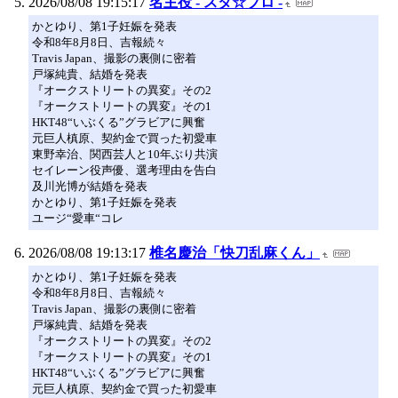
2026/08/08 19:15:17
名主役 - スタ☆ブロ -
かとゆり、第1子妊娠を発表
令和8年8月8日、吉報続々
Travis Japan、撮影の裏側に密着
戸塚純貴、結婚を発表
『オークストリートの異変』その2
『オークストリートの異変』その1
HKT48“いぶくる”グラビアに興奮
元巨人槙原、契約金で買った初愛車
東野幸治、関西芸人と10年ぶり共演
セイレーン役声優、選考理由を告白
及川光博が結婚を発表
かとゆり、第1子妊娠を発表
ユージ“愛車“コレ
2026/08/08 19:13:17
椎名慶治「快刀乱麻くん」
かとゆり、第1子妊娠を発表
令和8年8月8日、吉報続々
Travis Japan、撮影の裏側に密着
戸塚純貴、結婚を発表
『オークストリートの異変』その2
『オークストリートの異変』その1
HKT48“いぶくる”グラビアに興奮
元巨人槙原、契約金で買った初愛車