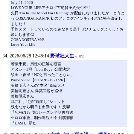
July 21, 2026
LOVE YOUR LIFEアナログ7"絶賛予約受付中！
先日"I'm In The Mood For Dancing" が配信になりましたが、とうと
う COSA NOSTRA M/R 初のアナログ7インチが10/7に発売決定し
ました！
予約スタートしているのでみなさま是非ぜひチェックよろしくお
願いします😊
COSA NOSTRA M/R
Love Your Life
2026/06/28 12:45:14
野球狂人生
若槻千夏、男性の正解を断言
アヌシー3冠『Iron Boy』公開決定
須田亜香里「NOと言ったことない」
Prime Video【6/15/26 - 6/21/26】
美輪明宏さんの“本名”＆偉大さ
美輪明宏さん 爆笑問題が追悼
美輪明宏さん
武井壮、従姪“顔出し”ショット
残念ながら明日も出勤です！ 反響
『VIVANT』第1シーズン全話再放送
ケロロ軍曹、制作過程の不手際謝罪
『DASH』新た