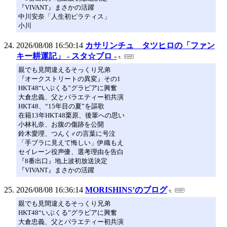
『VIVANT』まさかの活躍
中川安奈「人生初ピラティス」
小川
2026/08/08 16:50:14
カサリンチュ タツヒロの「ファン
キー耕運記」 - スタ☆ブロ -
親でも見間違えるそっくり兄弟
『オークストリートの異変』その1
HKT48“いぶくる”グラビアに興奮
大倉忠義、父とバラエティー初共演
HKT48、“15年目の夏”を謳歌
在籍13年HKT48栗原、後輩への思い
小林礼奈、お腹の傷跡を公開
鈴木愛理、つんく♂の言葉に号泣
「手ブラに見えて悔しい」伊織もえ
セイレーン役声優、選考理由を告白
『8番出口』地上波初放送決定
『VIVANT』まさかの活躍
2026/08/08 16:36:14
MORISHINS’のブログ
親でも見間違えるそっくり兄弟
HKT48“いぶくる”グラビアに興奮
大倉忠義、父とバラエティー初共演