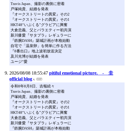
Travis Japan、撮影の裏側に密着
戸塚純貴、結婚を発表
『オークストリートの異変』その2
『オークストリートの異変』その1
HKT48“いぶくる”グラビアに興奮
大倉忠義、父とバラエティー初共演
新川優愛『サタプラ』レギュラーに
『鉄腕DASH』築城計画が本格始動
自宅で「温泉卵」を簡単に作る方法
『8番出口』地上波初放送決定
及川光博が結婚を発表
ユージ“愛
2026/08/08 18:55:47
pitiful emotional picture. - 圭
official blog
令和8年8月8日、吉報続々
Travis Japan、撮影の裏側に密着
戸塚純貴、結婚を発表
『オークストリートの異変』その2
『オークストリートの異変』その1
HKT48“いぶくる”グラビアに興奮
大倉忠義、父とバラエティー初共演
新川優愛『サタプラ』レギュラーに
『鉄腕DASH』築城計画が本格始動