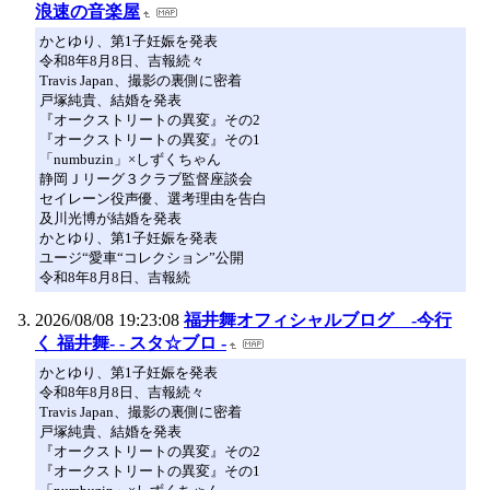
浪速の音楽屋
かとゆり、第1子妊娠を発表
令和8年8月8日、吉報続々
Travis Japan、撮影の裏側に密着
戸塚純貴、結婚を発表
『オークストリートの異変』その2
『オークストリートの異変』その1
「numbuzin」×しずくちゃん
静岡Ｊリーグ３クラブ監督座談会
セイレーン役声優、選考理由を告白
及川光博が結婚を発表
かとゆり、第1子妊娠を発表
ユージ“愛車“コレクション”公開
令和8年8月8日、吉報続
2026/08/08 19:23:08
福井舞オフィシャルブログ -今行
く 福井舞- - スタ☆ブロ -
かとゆり、第1子妊娠を発表
令和8年8月8日、吉報続々
Travis Japan、撮影の裏側に密着
戸塚純貴、結婚を発表
『オークストリートの異変』その2
『オークストリートの異変』その1