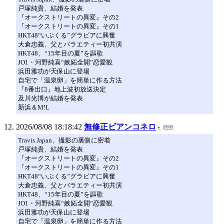
戸塚純貴、結婚を発表
『オークストリートの異変』その2
『オークストリートの異変』その1
HKT48“いぶくる”グラビアに興奮
大倉忠義、父とバラエティー初共演
HKT48、“15年目の夏”を謳歌
JO1・河野純喜“嫉妬全開”恋愛観
浜田雅功が天保山に登場
自宅で「温泉卵」を簡単に作る方法
『8番出口』地上波初放送決定
及川光博が結婚を発表
新浜＆M!L
2026/08/08 18:18:42
無修正ビアンコネロ
Travis Japan、撮影の裏側に密着
戸塚純貴、結婚を発表
『オークストリートの異変』その2
『オークストリートの異変』その1
HKT48“いぶくる”グラビアに興奮
大倉忠義、父とバラエティー初共演
HKT48、“15年目の夏”を謳歌
JO1・河野純喜“嫉妬全開”恋愛観
浜田雅功が天保山に登場
自宅で「温泉卵」を簡単に作る方法