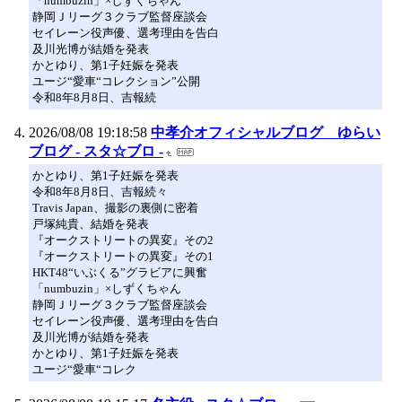
「numbuzin」×しずくちゃん
静岡Ｊリーグ３クラブ監督座談会
セイレーン役声優、選考理由を告白
及川光博が結婚を発表
かとゆり、第1子妊娠を発表
ユージ“愛車“コレクション”公開
令和8年8月8日、吉報続
2026/08/08 19:18:58
中孝介オフィシャルブログ ゆらい
ブログ - スタ☆ブロ -
かとゆり、第1子妊娠を発表
令和8年8月8日、吉報続々
Travis Japan、撮影の裏側に密着
戸塚純貴、結婚を発表
『オークストリートの異変』その2
『オークストリートの異変』その1
HKT48“いぶくる”グラビアに興奮
「numbuzin」×しずくちゃん
静岡Ｊリーグ３クラブ監督座談会
セイレーン役声優、選考理由を告白
及川光博が結婚を発表
かとゆり、第1子妊娠を発表
ユージ“愛車“コレク