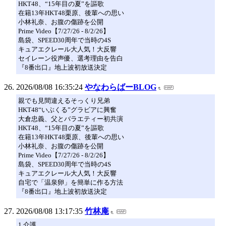
HKT48、“15年目の夏”を謳歌
在籍13年HKT48栗原、後輩への思い
小林礼奈、お腹の傷跡を公開
Prime Video【7/27/26 - 8/2/26】
島袋、SPEED30周年で当時の4S
キュアエクレール大人気！大反響
セイレーン役声優、選考理由を告白
『8番出口』地上波初放送決定
2026/08/08 16:35:24
やなわらばーBLOG
親でも見間違えるそっくり兄弟
HKT48“いぶくる”グラビアに興奮
大倉忠義、父とバラエティー初共演
HKT48、“15年目の夏”を謳歌
在籍13年HKT48栗原、後輩への思い
小林礼奈、お腹の傷跡を公開
Prime Video【7/27/26 - 8/2/26】
島袋、SPEED30周年で当時の4S
キュアエクレール大人気！大反響
自宅で「温泉卵」を簡単に作る方法
『8番出口』地上波初放送決定
2026/08/08 13:17:35
竹林庵
1 介護