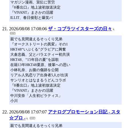
マガジン漫画、宣伝に苦労
『8番出口』地上波初放送決定
『VIVANT』まさかの活躍
ILLIT、春日俊彰と爆笑バ
2026/08/08 17:08:06
ザ・コブラツイスターズの日々
親でも見間違えるそっくり兄弟
『オークストリートの異変』その1
HKT48“いぶくる”グラビアに興奮
大倉忠義、父とバラエティー初共演
HKT48、“15年目の夏”を謳歌
在籍13年HKT48栗原、後輩への思い
小林礼奈、お腹の傷跡を公開
リアル人気恋リア出身者5人が出演
サンリオとはなまるうどんコラボ
『8番出口』地上波初放送決定
『VIVANT』まさかの活躍
中川安奈「人生初ピラティス」
小川
2026/08/08 17:07:07
アナログプロモーション日記 - スタ
☆ブロ -
親でも見間違えるそっくり兄弟