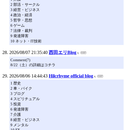
2 部活・サークル
3 経営・ビジネス
4 政治・経済
5 哲学・思想
6 ゲーム
7 法律・裁判
9 発達障害
10 ネット・IT技術
2026/08/07 21:35:40
西田エリBlog
Comment(7)
8/22（土）の詳細はコチラ
2026/08/06 14:44:43
Hilcrhyme official blog
1 歴史
2 車・バイク
3 ブログ
4 スピリチュアル
5 投資
6 発達障害
7 介護
8 経営・ビジネス
9 メンタル
10 FX