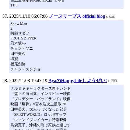
目黒蓮＆木村拓哉“2人旅”で本音
THE
2025/11/10 06:07:06
ノースリーブス official blog
Snow Man
2
阿部サダヲ
FRUITS ZIPPER
乃木坂46
チョン・ソニ
田中美久
壇蜜
板尾創路
チャン・スンジョ
2025/11/08 19:43:19
AyaのHappyLifeしようぜい!
ナルミヤキャラクターズ再トレンド
『盤上の向日葵』インタビュー映像
『プレデター：バッドランド』映像
映画『爆弾』×宮本浩次主題歌PV
田中美久、大人っぽくなった部分
『SPIRIT WORLD』ロケ地マップ
『ウィンドブレイカー』特別映像
島袋寛子、沖縄の海で家族と過ごす