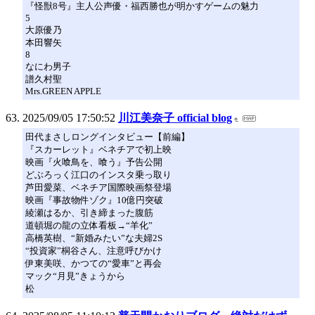
『怪獣8号』主人公声優・福西勝也が明かすゲームの魅力
5
大原優乃
本田響矢
8
なにわ男子
譜久村聖
Mrs.GREEN APPLE
2025/09/05 17:50:52
川江美奈子 official blog
田代まさしロングインタビュー【前編】
『スカーレット』ベネチアで初上映
映画『火喰鳥を、喰う』予告公開
どぶろっく江口のインスタ乗っ取り
芦田愛菜、ベネチア国際映画祭登場
映画『事故物件ゾク』10億円突破
綾瀬はるか、引き締まった腹筋
道頓堀の龍の立体看板→“羊化”
高橋英樹、“新婚みたい”な夫婦2S
“投資家”桐谷さん、注意呼びかけ
伊東美咲、かつての“愛車”と再会
マック“月見”きょうから
松