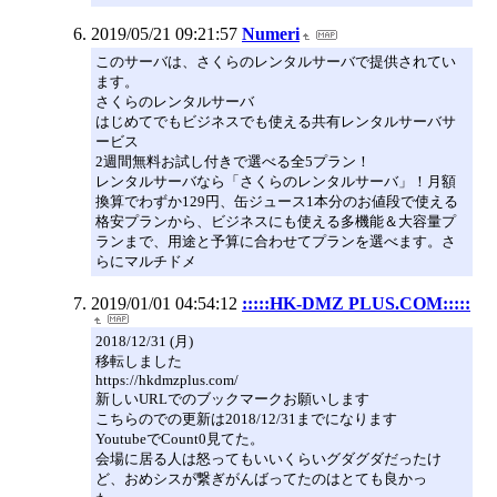
2019/05/21 09:21:57
Numeri
このサーバは、さくらのレンタルサーバで提供されてい
ます。
さくらのレンタルサーバ
はじめてでもビジネスでも使える共有レンタルサーバサ
ービス
2週間無料お試し付きで選べる全5プラン！
レンタルサーバなら「さくらのレンタルサーバ」！月額
換算でわずか129円、缶ジュース1本分のお値段で使える
格安プランから、ビジネスにも使える多機能＆大容量プ
ランまで、用途と予算に合わせてプランを選べます。さ
らにマルチドメ
2019/01/01 04:54:12
:::::HK-DMZ PLUS.COM:::::
2018/12/31 (月)
移転しました
https://hkdmzplus.com/
新しいURLでのブックマークお願いします
こちらのでの更新は2018/12/31までになります
YoutubeでCount0見てた。
会場に居る人は怒ってもいいくらいグダグダだったけ
ど、おめシスが繋ぎがんばってたのはとても良かっ