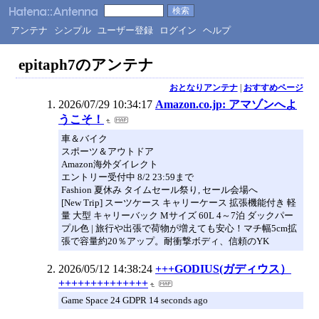
アンテナ
シンプル
ユーザー登録
ログイン
ヘルプ
epitaph7のアンテナ
おとなりアンテナ
|
おすすめページ
2026/07/29 10:34:17
Amazon.co.jp: アマゾンへよ
うこそ！
車＆バイク
スポーツ＆アウトドア
Amazon海外ダイレクト
エントリー受付中 8/2 23:59まで
Fashion 夏休み タイムセール祭り, セール会場へ
[New Trip] スーツケース キャリーケース 拡張機能付き 軽
量 大型 キャリーバック Mサイズ 60L 4～7泊 ダックパー
プル色 | 旅行や出張で荷物が増えても安心！マチ幅5cm拡
張で容量約20％アップ。耐衝撃ボディ、信頼のYK
2026/05/12 14:38:24
+++GODIUS(ガディウス）
++++++++++++++
Game Space 24 GDPR 14 seconds ago