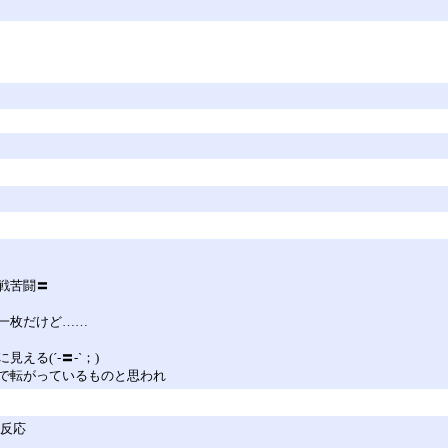
戦苦闘〓
一枚だけど……
る(´-〓-`；)
で転がっているものと思われ
の反応