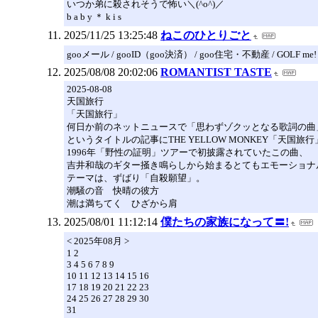
いつか弟に殺されそうで怖い＼(^o^)／
b a b y ＊ k i s
2025/11/25 13:25:48
ねこのひとりごと
gooメール / gooID（goo決済） / goo住宅・不動産 / GOLF me!
2025/08/08 20:02:06
ROMANTIST TASTE
2025-08-08
天国旅行
「天国旅行」
何日か前のネットニュースで「思わずゾクッとなる歌詞の曲
というタイトルの記事にTHE YELLOW MONKEY「天国
1996年「野性の証明」ツアーで初披露されていたこの曲、
吉井和哉のギター掻き鳴らしから始まるとてもエモーショナ
テーマは、ずばり「自殺願望」。
潮騒の音 快晴の彼方
潮は満ちてく ひざから肩
2025/08/01 11:12:14
僕たちの家族になって〓!
< 2025年08月 >
1 2
3 4 5 6 7 8 9
10 11 12 13 14 15 16
17 18 19 20 21 22 23
24 25 26 27 28 29 30
31