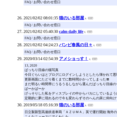
FAQ / お問い合わせ窓口
2021/02/02 08:01:35
猫のいる部屋
FAQ / お問い合わせ窓口
2021/02/02 05:40:30
calm daily life
FAQ / お問い合わせ窓口
2021/02/02 04:24:23
バンビ春風の日々
FAQ / お問い合わせ窓口
2020/03/14 02:54:39
アメショっす！
13, 2020
ばっちり目線の猫写真
今日ぐらいはとブログにログインしようとしたら弾かれて悪
更新画面にたどり着くまでに数時間かかってしまった〓
まだ明るい時間帯にうるうるしながら選んだばっちり目線の
ばーかばーか
げっそりした私をディスプレイの中からバカにしているように見え
定期的に夢に現れるので今も変わらずそのへんの床に仰向け
2019/05/18 05:16:39
猫のいる部屋
日立製新型高速鉄道車両「ＡＺＵＭＡ」英で運行開始 海外
こんなニュースにでくわした