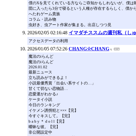
僕のXを見てくれている方ならご存知かもしれないが、僕は
団に入ったら3分で寝るという人種が存在するらしく、僕か
へたれゲーム貴族
コラム・読み物
虫好き、虫アート作家が集まる。出店しつつ見
2026/02/05 02:16:48
イマダチススムの週刊私（し
アクセスデータの利用
2026/01/05 07:52:26
CHANG☆CHANG
魔法のiらんど
魔法のiらんど
2026.01.02
最新ニュース
立ち読みができるよ！
小説最優秀賞「出会い系サイトの…」
甘くて切ない恋物語…
恋愛運がわかる♪
ケータイ小説
今日のランキング
イケメン誘拐犯と×××【完】
今すぐキスして。【完】
b a b y ＊ d o l l【完】
曖昧な彼。【完】
非公開設定中