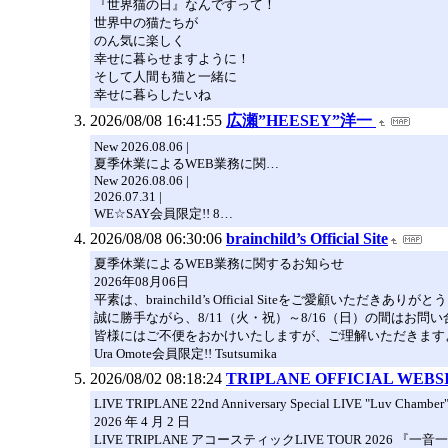
『世界猫の日』なんですって！
世界中の猫たちが
のん気に楽しく
幸せに暮らせますように！
そして人間も猫と一緒に
幸せに暮らしたいね
2026/08/08 16:41:55
広瀬”HEESEY”洋一
New 2026.08.06 |
夏季休業によるWEB業務に関…
New 2026.08.06 |
2026.07.31 |
WE☆SAY会員限定!! 8…
2026/08/08 06:30:06
brainchild’s Official Site
夏季休業によるWEB業務に関するお知らせ
2026年08月06日
平素は、brainchild’s Official Siteをご愛顧いただきあり
誠に勝手ながら、8/11（火・祝）～8/16（日）の間はお
皆様にはご不便をおかけいたしますが、ご理解いただきます
Ura Omote会員限定!! Tsutsumika
2026/08/02 08:18:24
TRIPLANE OFFICIAL WEBS
LIVE TRIPLANE 22nd Anniversary Special LIVE "Luv Cha
2026 年 4 月 2 日
LIVE TRIPLANE アコースティックLIVE TOUR 2026 『