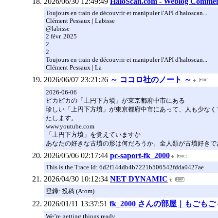
2026/06/30 12:49:49
HaloScan.com - Weblog Commen
Toujours en train de découvrir et manipuler l'API d'haloscan...
Clément Pessaux | Labisse
@labisse
2 févr. 2025
2
2
Toujours en train de découvrir et manipuler l'API d'haloscan...
Clément Pessaux | La
2026/06/07 23:21:26
～ ココロ社のノート ～
2026-06-06
ピカピカの「上円下方墳」が東京都府中市にある
珍しい「上円下方墳」が東京都府中市にあって、人も少なくて
たします。
www.youtube.com
「上円下方墳」を覚えていますか
あなたの好きな古墳の形は何だろうか。全人類が古墳好きで
2026/05/06 02:17:44
pc-saport-fk_2000
This is the Trace Id: 6d2f144db4b7221b506542fdda0427ae
2026/04/30 10:12:34
NET DYNAMIC
登録: 投稿 (Atom)
2026/01/11 13:37:51
fk_2000 さんの部屋｜もごもご
We’re getting things ready