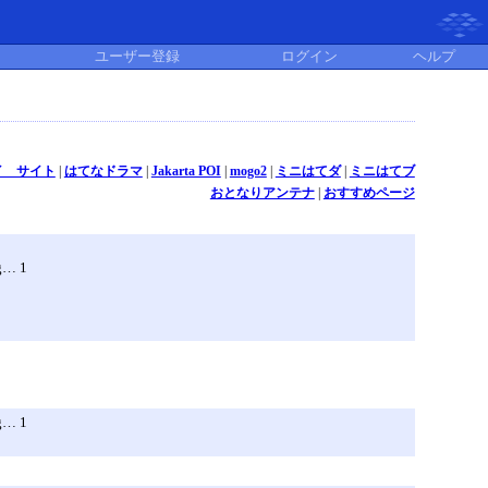
ユーザー登録
ログイン
ヘルプ
イ サイト
|
はてなドラマ
|
Jakarta POI
|
mogo2
|
ミニはてダ
|
ミニはてブ
おとなりアンテナ
|
おすすめページ
… 1
… 1