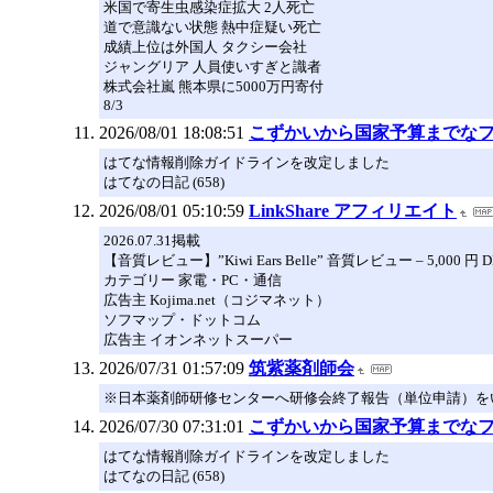
米国で寄生虫感染症拡大 2人死亡
道で意識ない状態 熱中症疑い死亡
成績上位は外国人 タクシー会社
ジャングリア 人員使いすぎと識者
株式会社嵐 熊本県に5000万円寄付
8/3
2026/08/01 18:08:51
こずかいから国家予算までなファイ
はてな情報削除ガイドラインを改定しました
はてなの日記 (658)
2026/08/01 05:10:59
LinkShare アフィリエイト
2026.07.31掲載
【音質レビュー】”Kiwi Ears Belle” 音質レビュー – 5,000 
カテゴリー 家電・PC・通信
広告主 Kojima.net（コジマネット）
ソフマップ・ドットコム
広告主 イオンネットスーパー
2026/07/31 01:57:09
筑紫薬剤師会
※日本薬剤師研修センターへ研修会終了報告（単位申請）をいたし
2026/07/30 07:31:01
こずかいから国家予算までなフ
はてな情報削除ガイドラインを改定しました
はてなの日記 (658)