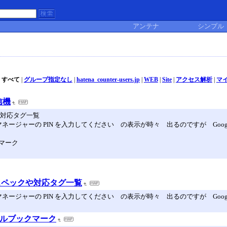
アンテナ
シンプル
すべて
|
グループ指定なし
|
hatena_counter-users.jp
|
WEB
|
Site
|
アクセス解析
|
マ
信機
クや対応タグ一覧
マネージャーの PIN を入力してください の表示が時々 出るのですが Goog
クマーク
スペックや対応タグ一覧
マネージャーの PIN を入力してください の表示が時々 出るのですが Goog
ャルブックマーク