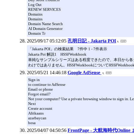
Log Out
RENEW SERVICES
Domains
Domains
Domain Name Search
AI Domain Generator
Domain Tr
2025/09/17 05:12:05
孔明日記 - Jakarta POI
「Jakarta POI」の検索結果 7件中 1 - 7件表示
Jakarta Poi 解説1 HSSFWorkbook
単純なサンプルシリーズはある程度できたので、本日から各
わけではありません。HSSFWorkbookについてHSSFWork
2025/05/21 14:46:18
Google AdSense
Sign in
to continue to AdSense
Email or phone
Forgot email?
Not your computer? Use a private browsing window to sign in. L
Next
Create account
Afrikaans
azərbaycan
bosa
2025/04/07 04:50:56
FrontPage - 大航海時代Online 