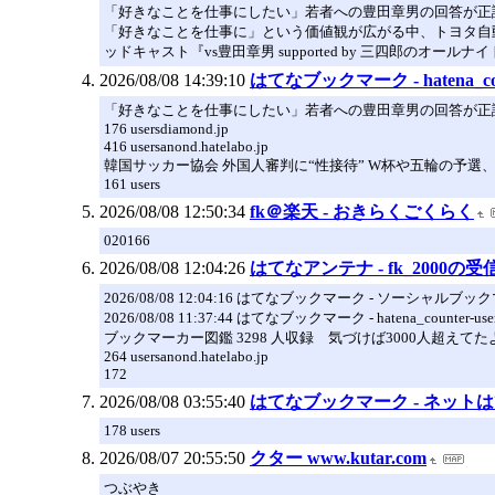
「好きなことを仕事にしたい」若者への豊田章男の回答が正
「好きなことを仕事に」という価値観が広がる中、トヨタ自
ッドキャスト『vs豊田章男 supported by 三四郎のオ
2026/08/08 14:39:10
はてなブックマーク - hatena_count
「好きなことを仕事にしたい」若者への豊田章男の回答が正
176 usersdiamond.jp
416 usersanond.hatelabo.jp
韓国サッカー協会 外国人審判に“性接待” W杯や五輪の予選、2011年か
161 users
2026/08/08 12:50:34
fk＠楽天 - おきらくごくらく
020166
2026/08/08 12:04:26
はてなアンテナ - fk_2000の受
2026/08/08 12:04:16 はてなブックマーク - ソーシャルブッ
2026/08/08 11:37:44 はてなブックマーク - hatena_counter-users.jp
ブックマーカー図鑑 3298 人収録 気づけば3000人超えてたよ 収
264 usersanond.hatelabo.jp
172
2026/08/08 03:55:40
はてなブックマーク - ネット
178 users
2026/08/07 20:55:50
クター www.kutar.com
つぶやき