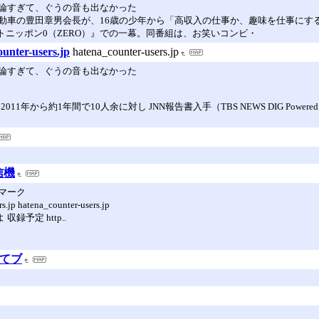
論すぎて、ぐうの音も出なかった
動車の豊田章男会長が、16歳の少年から「高収入の仕事か、趣味を仕事にす
ールナイトニッポン0（ZERO）』での一幕。同番組は、お笑いコンビ・
er-users.jp
hatena_counter-users.jp
論すぎて、ぐうの音も出なかった
ら約1年間で10人余に対し JNN報告書入手（TBS NEWS DIG Powered by 
信機
クマーク
 hatena_counter-users.jp
録予定 http..
はてブ