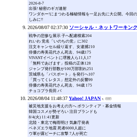
2026-8-7
出張! 秘密のギガ連射
ワンダホー!にまつわる極秘情報を一足お先に大公開。今回の1
しみに!!
2026/08/07 02:37:30
ソーシャル・ネットワーキングサイト
戦争の悲惨な展示 子へ配慮模索204
れいわ 党名「いのちの党」に302
注文キャンセル繰り返す、女逮捕210
俳優の寿美花代さん死去、94歳175
VIVANTイベントに堺雅人ら11人17
「無料であげます」投稿の正体128
ジャンプ発行部数が100万部割れ251
茨城県も「パスポート」を発行へ107
「買ってくレタス」想定外の反響99
俳優の寿美花代さん死去、94歳 175
チョコプラ長田 バ
2026/08/04 11:48:37
Yahoo! JAPAN
被災地支援をお考えの方へ ボランティア・募金情報
韓国コスメが勢ぞろい 注目ブランドも
8/4(火) 11:41更新
北陸・東北で梅雨明け 気象庁発表
ベネズエラ地震 死者6000人超に
ウ軍が露ビーチに攻撃 7人が死亡