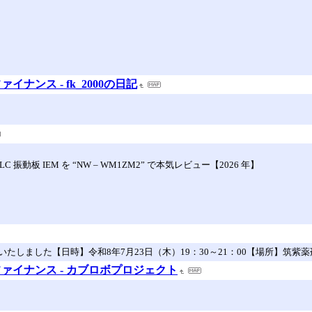
ナンス - fk_2000の日記
円 DLC 振動板 IEM を “NW – WM1ZM2” で本気レビュー【2026 年】
ました【日時】令和8年7月23日（木）19：30～21：00【場所】筑紫薬剤師
ァイナンス - カブロボプロジェクト