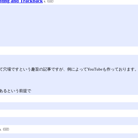
ting and Trackback
穴場ですという趣旨の記事ですが、例によってYouTubeも作っておりま
あるという前提で