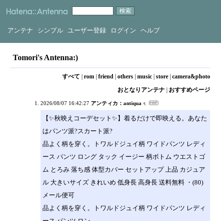
アンテナ
シンプル
ユーザー登録
ログイン
ヘルプ
Tomori's Antenna:)
すべて
|
rom
|
friend
|
others
|
music
|
store
|
camera&photo
おとなりアンテナ
|
おすすめページ
2026/08/07 16:42:27
アンティカ：antiqua
【✨秋映えコーデセット✨】着るだけで即映える。あなた
はパンツ派?スカート派?
品よく柄を穿く。トワルドジュイ柄 ワイドパンツ レディ
ース パンツ ロング タック イージー 柄ボトム ウエストゴ
ム とろみ 落ち感 体型カバー セットアップ 上品 カジュア
ル 大きいサイズ きれいめ 低身長 高身長 送料無料 ・(80)
メール便可
品よく柄を穿く。トワルドジュイ柄 ワイドパンツ レディ
ース パンツ ロン