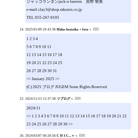
ジャッコランタンjack-o-lantern 吉野 智美
e-mail:clay3@shop.rakuten.co.jp
TEL:055-267-9195
2025/01/09 20:43:36
Hidas kestoika + foto
1 2 3 4
5 6 7 8 9 10 11
12 13 14 15 16 17 18
19 20 21 22 23 24 25
26 27 28 29 30 31
<< January 2025 >>
(C) 2025 ブログ JUGEM Some Rights Reserved.
2024/11/13 15:37:38
ツブログ
2024/11
<< 1 2 3 4 5 6 7 8 9 10 11 12 13 14 15 16 17 18 19 20 21 22
23 24 25 26 27 28 29 30 >>
2024/03/07 00:20:56
C H I C...＋