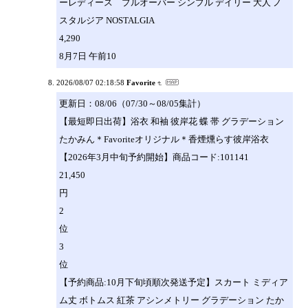
ーレディース プルオーバー シンプル デイリー 大人 ノ
スタルジア NOSTALGIA
4,290
8月7日 午前10
2026/08/07 02:18:58
Favorite
更新日：08/06（07/30～08/05集計）
【最短即日出荷】浴衣 和袖 彼岸花 蝶 帯 グラデーション
たかみん＊Favoriteオリジナル＊香煙燻らす彼岸浴衣
【2026年3月中旬予約開始】商品コード:101141
21,450
円
2
位
3
位
【予約商品:10月下旬頃順次発送予定】スカート ミディア
ム丈 ボトムス 紅茶 アシンメトリー グラデーション たか