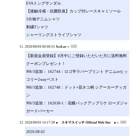
EVAトングサンダル
【接触冷感・抗菌防臭】カップ付レースキャミソール
5分袖デニムシャツ
刺繍Tシャツ
シャーリングストライプシャツ
2026/08/04 00:00:51
ScoLar
【新規会員登録】8月中にご登録いただいた方に送料無料
クーポンプレゼント！
※8/3追加： 162744：ロゴ半ラバープリント デニムorヒッ
コリー2wayベスト
※8/3追加： 162748：ドット×花ネコ柄 シアーカーディガ
ン
※8/3追加： 162638-1：花蝶バックアップリケ ローズジャ
ガードパーカー
2026/08/03 14:17:58
● スキマスイッチ Official Web Site ●
2026.08.02