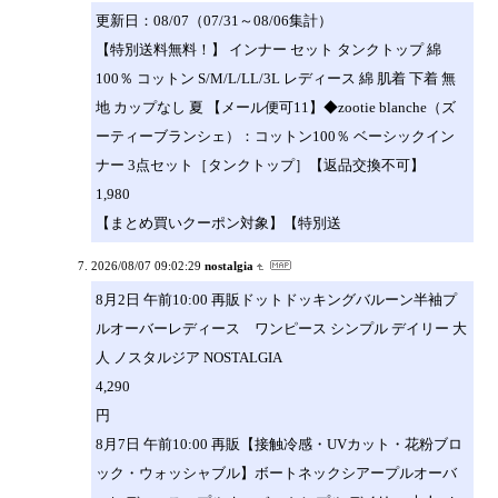
更新日：08/07（07/31～08/06集計）
【特別送料無料！】 インナー セット タンクトップ 綿
100％ コットン S/M/L/LL/3L レディース 綿 肌着 下着 無
地 カップなし 夏 【メール便可11】◆zootie blanche（ズ
ーティーブランシェ）：コットン100％ ベーシックイン
ナー 3点セット［タンクトップ］【返品交換不可】
1,980
【まとめ買いクーポン対象】【特別送
2026/08/07 09:02:29
nostalgia
8月2日 午前10:00 再販ドットドッキングバルーン半袖プ
ルオーバーレディース ワンピース シンプル デイリー 大
人 ノスタルジア NOSTALGIA
4,290
円
8月7日 午前10:00 再販【接触冷感・UVカット・花粉ブロ
ック・ウォッシャブル】ボートネックシアープルオーバ