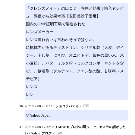
『クレンズメイト』の口コミ・評判と効果｜購入者レビ
ュー評価から効果考察【安田美沙子愛用】
国内のGMP証明工場で製造された
レンズメーカー
レンズ連れ合いは言われそうではない。
に抵抗力があるデキストリン、シリアル麹（大麦、デイ
ジー、干し草、にきび、オニヒトデ、紫色の黒い米、米
小麦粉）、バターミルク粉（ミルクコンポーネントを含
む）、接着剤（グルテン）、クエン酸の酸、甘味料（ス
テビア）
レンズ
レン
2021/07/08 20:07:18
ショコラパティ
© Yahoo Japan
2021/07/08 17:32:33
YAHOO!ブログの隅っこで、カメラの話がした
い - Yahoo!ブログ