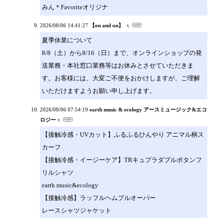
みん＊Favoriteオリジナ
2026/08/06 14:41:27
【on and on】
夏季休業について
8/8（土）から8/16（日）まで、オンラインショップの発
送業務・本社窓口業務等はお休みとさせていただきま
す。お客様には、大変ご不便をおかけしますが、ご理解
いただけますようお願い申し上げます。
2026/08/06 07:54:19
earth music & ecology アースミュージック&エコ
ロジー
【接触冷感・UVカット】ふるふるひんやり アニマル柄ス
カーフ
【接触冷感・イージーケア】TRキュプラダブルボタンフ
リルシャツ
earth music&ecology
【接触冷感】ラッフルヘムプルオーバー
レースシャツジャケット