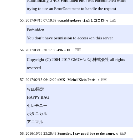
Additionally, a 403 Forbidden error was encountered while
trying to use an ErrorDocument to handle the request.
2017/04/13 07:18:09
watashi-gokoro -わたしゴコロ-
Forbidden
You don’t have permission to access /on this server.
2017/03/15 20:17:36
496＋10
Copyright (C) 2004-2017 GMOペパボ株式会社 all rights
reserved.
2017/02/15 06:12:29
iiMK -Michel Klein Paris-
WEB限定
HAPPY BAG
セレモニー
ボタニカル
アニマル
2016/10/03 23:28:49
Someday, I say good-bye to the azure.