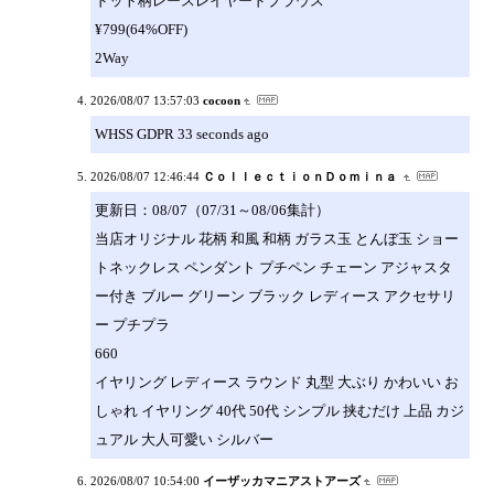
ドット柄レースレイヤードブラウス
¥799(64%OFF)
2Way
2026/08/07 13:57:03
cocoon
WHSS GDPR 33 seconds ago
2026/08/07 12:46:44
ＣｏｌｌｅｃｔｉｏｎＤｏｍｉｎａ
更新日：08/07（07/31～08/06集計）
当店オリジナル 花柄 和風 和柄 ガラス玉 とんぼ玉 ショー
トネックレス ペンダント プチペン チェーン アジャスタ
ー付き ブルー グリーン ブラック レディース アクセサリ
ー プチプラ
660
イヤリング レディース ラウンド 丸型 大ぶり かわいい お
しゃれ イヤリング 40代 50代 シンプル 挟むだけ 上品 カジ
ュアル 大人可愛い シルバー
2026/08/07 10:54:00
イーザッカマニアストアーズ