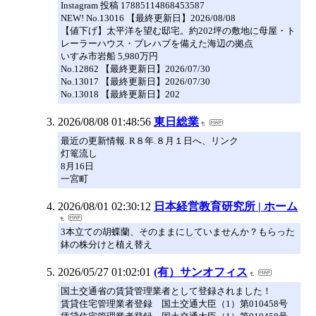
Instagram 投稿 17885114868453587
NEW! No.13016 【最終更新日】2026/08/08
【値下げ】太平洋を望む邸宅。約202坪の敷地に母屋・ト
レーラーハウス・プレハブを備えた海辺の拠点
いすみ市岩船 5,980万円
No.12862 【最終更新日】2026/07/30
No.13017 【最終更新日】2026/07/30
No.13018 【最終更新日】202
2026/08/08 01:48:56
東日総業
最近の更新情報. R８年.８月１日へ、リンク
灯篭流し
8月16日
一宮町
2026/08/01 02:30:12
日本経営教育研究所 | ホーム
3本立ての胡蝶蘭、そのままにしていませんか？もらった
鉢の株分けと植え替え
2026/05/27 01:02:01
(有）サンオフィス
国土交通省の賃貸管理業者として登録されました！
賃貸住宅管理業者登録 国土交通大臣（1）第010458号