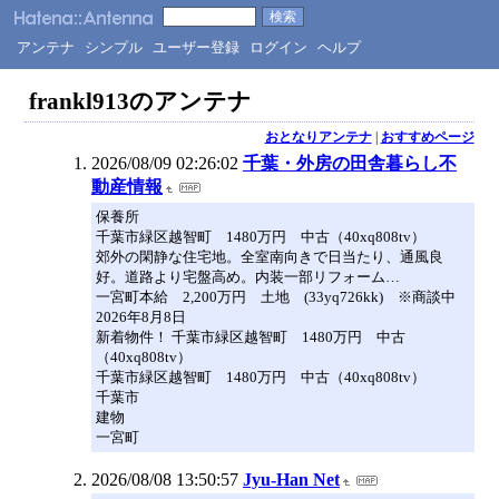
アンテナ
シンプル
ユーザー登録
ログイン
ヘルプ
frankl913のアンテナ
おとなりアンテナ
|
おすすめページ
2026/08/09 02:26:02
千葉・外房の田舎暮らし不
動産情報
保養所
千葉市緑区越智町 1480万円 中古（40xq808tv）
郊外の閑静な住宅地。全室南向きで日当たり、通風良
好。道路より宅盤高め。内装一部リフォーム…
一宮町本給 2,200万円 土地 (33yq726kk) ※商談中
2026年8月8日
新着物件！ 千葉市緑区越智町 1480万円 中古
（40xq808tv）
千葉市緑区越智町 1480万円 中古（40xq808tv）
千葉市
建物
一宮町
2026/08/08 13:50:57
Jyu-Han Net