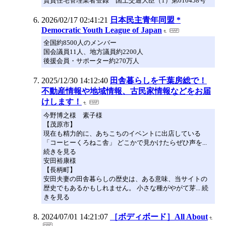
賃貸住宅管理業者登録 国土交通大臣（1）第010458号
2026/02/17 02:41:21
日本民主青年同盟 *
Democratic Youth League of Japan
全国約8500人のメンバー
国会議員11人、地方議員約2200人
後援会員・サポーター約270万人
2025/12/30 14:12:40
田舎暮らしを千葉房総で！
不動産情報や地域情報、古民家情報などをお届
けします！
今野博之様 素子様
【茂原市】
現在も精力的に、あちこちのイベントに出店している
「コーヒーくろねこ舎」 どこかで見かけたらぜひ声を...
続きを見る
安田裕康様
【長柄町】
安田夫妻の田舎暮らしの歴史は、ある意味、当サイトの
歴史でもあるかもしれません。 小さな種がやがて芽... 続
きを見る
2024/07/01 14:21:07
［ボディボード］All About