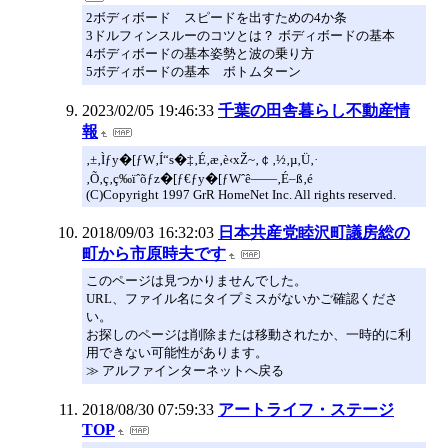
2ボディボード スピードを出すための4か条
3ドルフィンスルーのコツとは？ ボディボードの基本
4ボディボードの基本姿勢と波の乗り方
5ボディボードの基本 ボトムターン
2023/02/05 19:46:33
千葉の田舎暮らし不動産情
報
‚±‚Ìƒy�[ƒW‚Í“s�‡‚É‚æ‚è‹xŽ~‚￠‚½‚µ‚Ü‚·
‚Õ‚ç‚ç‰ïˆõƒz�[ƒ€ƒy�[ƒWˆê——‚É–ß‚é
(C)Copyright 1997 GrR HomeNet Inc. All rights reserved.
2018/09/03 16:32:03
日本共産党睦沢町議房総の
町から市原時夫です
このページは見つかりませんでした。
URL、ファイル名にタイプミスがないかご確認くださ
い。
お探しのページは削除または移動されたか、一時的に利
用できない可能性があります。
≫ アルファインターネットへ戻る
2018/08/30 07:59:33
アートライフ・ステージ
TOP