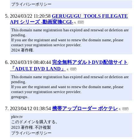
プライバシーポリシー
2024/03/22 11:20:58
GERUGUGU_TOOLS FILEGATE
API シリーズ -動画変換CGI-
This domain name registration has expired and renewal or deletion are
pending.
If you are the registrant and want to renew the domain name, please
contact your registration service provider.
2024 著作権.
2024/03/19 08:40:44
完全無料アダルトDVD配信サイト
「ADULT DVD LAND」
This domain name registration has expired and renewal or deletion are
pending.
If you are the registrant and want to renew the domain name, please
contact your registration service provider.
gerugugu.
2023/04/12 01:38:54
携帯アップローダー ポケテレ
pktv.tv
このドメインを購入する。
2023 著作権. 不許複製
プライバシーポリシー