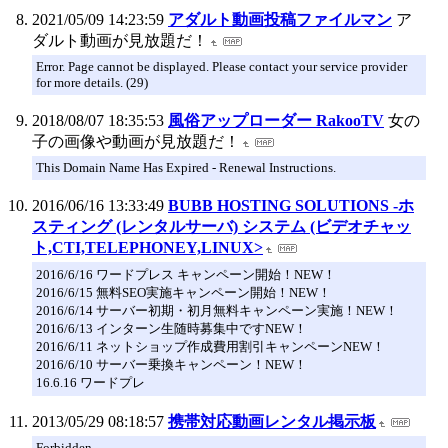
2021/05/09 14:23:59
アダルト動画投稿ファイルマン
ア
ダルト動画が見放題だ！
Error. Page cannot be displayed. Please contact your service provider
for more details. (29)
2018/08/07 18:35:53
風俗アップローダー RakooTV
女の
子の画像や動画が見放題だ！
This Domain Name Has Expired - Renewal Instructions.
2016/06/16 13:33:49
BUBB HOSTING SOLUTIONS -ホ
スティング (レンタルサーバ) システム (ビデオチャッ
ト,CTI,TELEPHONEY,LINUX>
2016/6/16 ワードプレス キャンペーン開始！NEW！
2016/6/15 無料SEO実施キャンペーン開始！NEW！
2016/6/14 サーバー初期・初月無料キャンペーン実施！NEW！
2016/6/13 インターン生随時募集中ですNEW！
2016/6/11 ネットショップ作成費用割引キャンペーンNEW！
2016/6/10 サーバー乗換キャンペーン！NEW！
16.6.16 ワードプレ
2013/05/29 08:18:57
携帯対応動画レンタル掲示板
Forbidden