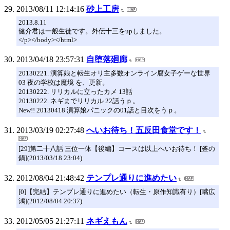
2013/08/11 12:14:16
砂上工房
2013.8.11
健介君は一般生徒です。外伝十三をupしました。
</p></body></html>
2013/04/18 23:57:31
自堕落廻廊
20130221. 演算娘と転生オリ主多数オンライン腐女子ゲーな世界
03 夜の学校は魔境 を、更新。
20130222. リリカルに立ったカメ 13話
20130222. ネギまでリリカル 22話うｐ。
New!! 20130418 演算娘パニックの01話と目次をうｐ。
2013/03/19 02:27:48
へいお待ち！五反田食堂です！
[29]第二十八話 三位一体【後編】コースは以上へいお待ち！ [釜の
鍋](2013/03/18 23:04)
2012/08/04 21:48:42
テンプレ通りに進めたい
[0]【完結】テンプレ通りに進めたい（転生・原作知識有り）[嘴広
鴻](2012/08/04 20:37)
2012/05/05 21:27:11
ネギえもん