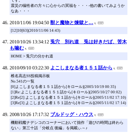
です。
震災の犠牲者の方々に心からの冥福を・・・-他の書いてみようか
なあ・・・
2010/11/06 19:04:50
獣と魔物と煉獄と…
[12]10[63](2010/11/06 14:43)
2010/10/26 13:34:12
兎穴 別れ道 兎は好きだば、苦木
も噛む
HOME > 兎穴の分かれ道
2010/09/10 03:22:30
よこしまなる者１５１話から
椎名高志SS投稿掲示板
No.541の一覧
[0]よこしまなる者１５１話から[キロール](2005/10/19 00:35)
[1]Re:よこしまなる者１５１話から[キロール](2005/10/27 00:02)
[2]Re[2]:よこしまなる者１５１話から[キロール](2005/11/02 17:10)
[3]Re[3]:よこしまなる者１５１話から[キロール](2005/11/02 17:14)
2008/10/26 17:17:32
ブルドッグ・ハウス
機動戦艦ナデシコのコーナーにおいて拙作「遊びの時間は終わら
ない」第三十話「分岐点 後編」を掲載ぃ～♪