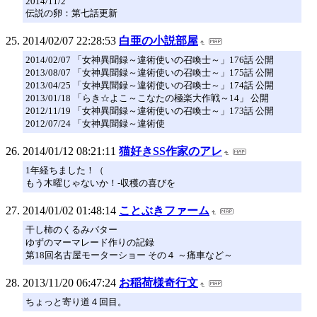
2014/11/2
伝説の卵：第七話更新
2014/02/07 22:28:53
白亜の小説部屋
2014/02/07 「女神異聞録～違術使いの召喚士～」176話 公開
2013/08/07 「女神異聞録～違術使いの召喚士～」175話 公開
2013/04/25 「女神異聞録～違術使いの召喚士～」174話 公開
2013/01/18 「らき☆よこ～こなたの極楽大作戦～14」 公開
2012/11/19 「女神異聞録～違術使いの召喚士～」173話 公開
2012/07/24 「女神異聞録～違術使
2014/01/12 08:21:11
猫好きSS作家のアレ
1年経ちました！（
もう木曜じゃないか！-収穫の喜びを
2014/01/02 01:48:14
ことぶきファーム
干し柿のくるみバター
ゆずのマーマレード作りの記録
第18回名古屋モーターショー その４ ～痛車など～
2013/11/20 06:47:24
お稲荷様奇行文
ちょっと寄り道４回目。