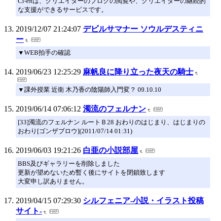
Ci-enは、クリエイターのブログの閲覧や、クリエイターの継続的
な支援ができるサービスです。
2019/12/07 21:24:07
デビルサマナー ソウルデスティニ
ー
▼WEB拍手の確認
2019/06/23 12:25:29
麻帆良に降り立った夜天の騎士
▼課外授業 近衛 木乃香の陰陽師入門変？ 09.10.10
2019/06/14 07:06:12
濁流のフェルナン
[33]濁流のフェルナン ルートＢ28 おわりのはじまり、はじまりの
おわり[ゴンザブロウ](2011/07/14 01:31)
2019/06/03 19:21:26
白亜の小説部屋
BBS及びギャラリーを削除しました
更新が望めないため暫く後にサイトを閉鎖致します
大変申し訳ありません。
2019/04/15 07:29:30
シルフェニア-小説・イラスト投稿
サイト-