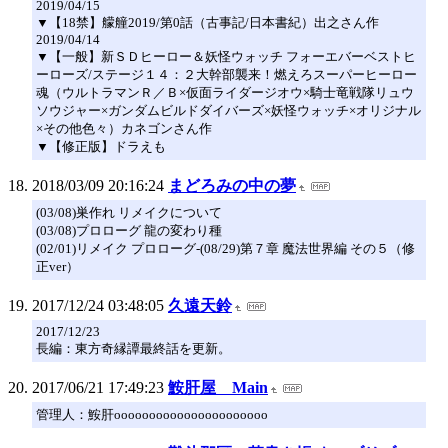
2019/04/15
▼【18禁】艨艟2019/第0話（古事記/日本書紀）出之さん作
2019/04/14
▼【一般】新ＳＤヒーロー＆妖怪ウォッチ フォーエバーベストヒ
ーローズ/ステージ１４：２大幹部襲来！燃えろスーパーヒーロー
魂（ウルトラマンＲ／Ｂ×仮面ライダージオウ×騎士竜戦隊リュウ
ソウジャー×ガンダムビルドダイバーズ×妖怪ウォッチ×オリジナル
×その他色々）カネゴンさん作
▼【修正版】ドラえも
2018/03/09 20:16:24
まどろみの中の夢
(03/08)巣作れ リメイクについて
(03/08)プロローグ 龍の変わり種
(02/01)リメイク プロローグ-(08/29)第７章 魔法世界編 その５（修
正ver）
2017/12/24 03:48:05
久遠天鈴
2017/12/23
長編：東方奇縁譚最終話を更新。
2017/06/21 17:49:23
鮟肝屋 Main
管理人：鮟肝oooooooooooooooooooooo