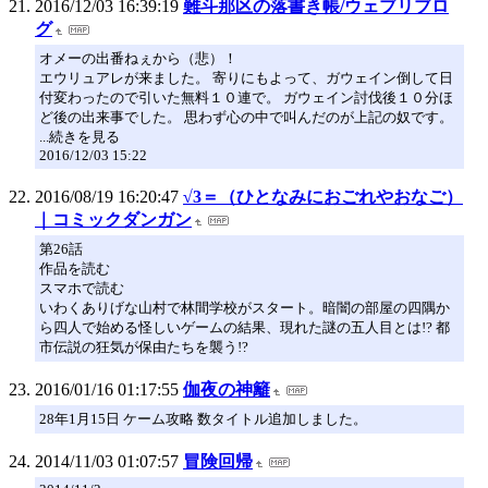
2016/12/03 16:39:19
難斗那区の落書き帳/ウェブリブロ
グ
オメーの出番ねぇから（悲）！
エウリュアレが来ました。 寄りにもよって、ガウェイン倒して日
付変わったので引いた無料１０連で。 ガウェイン討伐後１０分ほ
ど後の出来事でした。 思わず心の中で叫んだのが上記の奴です。
...続きを見る
2016/12/03 15:22
2016/08/19 16:20:47
√3＝（ひとなみにおごれやおなご）
｜コミックダンガン
第26話
作品を読む
スマホで読む
いわくありげな山村で林間学校がスタート。暗闇の部屋の四隅か
ら四人で始める怪しいゲームの結果、現れた謎の五人目とは!? 都
市伝説の狂気が保由たちを襲う!?
2016/01/16 01:17:55
伽夜の神籬
28年1月15日 ケーム攻略 数タイトル追加しました。
2014/11/03 01:07:57
冒険回帰