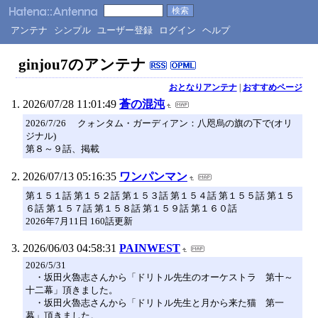
アンテナ
シンプル
ユーザー登録
ログイン
ヘルプ
ginjou7のアンテナ
おとなりアンテナ
|
おすすめページ
2026/07/28 11:01:49
蒼の混沌
2026/7/26 クォンタム・ガーディアン：八咫烏の旗の下で(オリ
ジナル)
第８～９話、掲載
2026/07/13 05:16:35
ワンパンマン
第１５１話 第１５２話 第１５３話 第１５４話 第１５５話 第１５
６話 第１５７話 第１５８話 第１５９話 第１６０話
2026年7月11日 160話更新
2026/06/03 04:58:31
PAINWEST
2026/5/31
・坂田火魯志さんから「ドリトル先生のオーケストラ 第十～
十二幕」頂きました。
・坂田火魯志さんから「ドリトル先生と月から来た猫 第一
幕」頂きました。