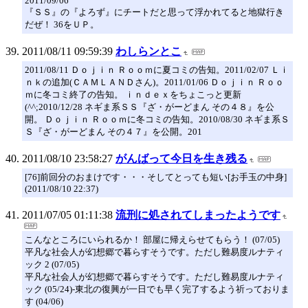
2011/09/06
『ＳＳ』の『よろず』にチートだと思って浮かれてると地獄行き
だぜ！ 36をＵＰ。
2011/08/11 09:59:39
わしらンとこ
2011/08/11 Ｄｏｊｉｎ Ｒｏｏｍに夏コミの告知。2011/02/07 Ｌｉ
ｎｋの追加(ＣＡＭＬＡＮＤさん)。2011/01/06 Ｄｏｊｉｎ Ｒｏｏ
ｍに冬コミ終了の告知。 ｉｎｄｅｘをちょこっと更新
(^^;2010/12/28 ネギま系ＳＳ『ざ・がーどまん その４８』を公
開。 Ｄｏｊｉｎ Ｒｏｏｍに冬コミの告知。2010/08/30 ネギま系Ｓ
Ｓ『ざ・がーどまん その４７』を公開。201
2011/08/10 23:58:27
がんばって今日を生き残る
[76]前回分のおまけです・・・そしてとっても短い[お手玉の中身]
(2011/08/10 22:37)
2011/07/05 01:11:38
流刑に処されてしまったようです
こんなところにいられるか！ 部屋に帰えらせてもらう！ (07/05)
平凡な社会人が幻想郷で暮らすそうです。ただし難易度ルナティ
ック 2 (07/05)
平凡な社会人が幻想郷で暮らすそうです。ただし難易度ルナティ
ック (05/24)-東北の復興が一日でも早く完了するよう祈っておりま
す (04/06)