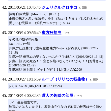
2011/05/21 10:45:45
ジェリクルクロネコ
拝啓 白銀武様（Muv-Luv） (05/21)
正義の味方と悪い魔法使い 043 （Fate×ネギま!） (11/28)-わたしの
愛しいお兄様 09 （灼眼のシャナ） (07/14)
2011/05/14 09:56:49
東方狂想曲
その他SS投稿掲示板
No.4143の一覧
[0]東方狂想曲(オリ主転生物 東方Project)[お爺さん](2008/12/07
12:18)
[1]第一話 俺死ぬの早くないっスか？[お爺さん](2008/09/28 13:45)
[2]第二話 死ぬ死ぬ！！ 空とか飛べなくていいから！！[お爺さん]
(2008/10/26 12:42)
[3]第三話 三毛猫！ ゲットだぜ！！[お爺さん](2009
2011/03/27 18:16:59
ループ（リリなの転生物）
[74] A´ｓの９[BIN](2011/03/27 16:24)
2011/03/14 00:32:35
暇人の趣味の部屋
３/13 生存報告です。
地震の方は大丈夫です。和歌山在住なので地震の被害は全く無い