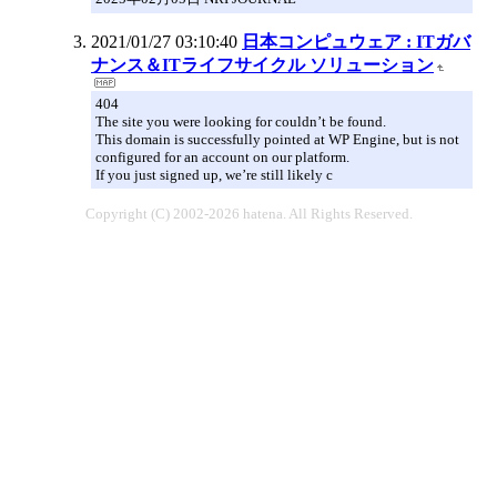
2021/01/27 03:10:40
日本コンピュウェア : ITガバ
ナンス＆ITライフサイクル ソリューション
404
The site you were looking for couldn’t be found.
This domain is successfully pointed at WP Engine, but is not
configured for an account on our platform.
If you just signed up, we’re still likely c
Copyright (C) 2002-2026 hatena. All Rights Reserved.