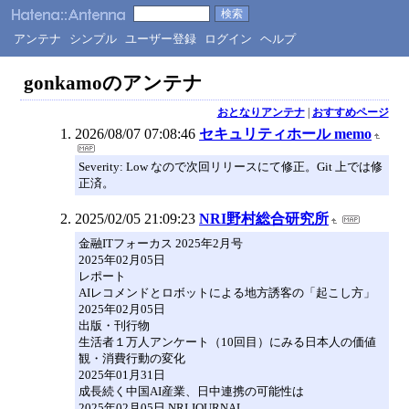
アンテナ
シンプル
ユーザー登録
ログイン
ヘルプ
gonkamoのアンテナ
おとなりアンテナ
|
おすすめページ
2026/08/07 07:08:46
セキュリティホール memo
Severity: Low なので次回リリースにて修正。Git 上では修
正済。
2025/02/05 21:09:23
NRI野村総合研究所
金融ITフォーカス 2025年2月号
2025年02月05日
レポート
AIレコメンドとロボットによる地方誘客の「起こし方」
2025年02月05日
出版・刊行物
生活者１万人アンケート（10回目）にみる日本人の価値
観・消費行動の変化
2025年01月31日
成長続く中国AI産業、日中連携の可能性は
2025年02月05日 NRI JOURNAL