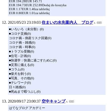
EUR 194.28EUR 145.71
EUR 194.73EUR 252.89Dodaj do koszyka
EUR 1.17EUR 1.46za tabletkę
EUR 0.80EUR 1.01za tabletkę
2021/05/23 23:19:03
住まいの水先案内人 ブログ
■いろいろ（未分類）(0)
■コロナ災禍(0)
コロナ禍－倒産リスク回避(0)
コロナ禍－雑感(0)
コロナ禍－時事(0)
■トラブル受難(0)
■住宅－計画(0)
■快適学：快適に過ごすために(0)
■災害に備える(0)
■コラム(0)
■柴犬を飼う(0)
■写真、その他(0)
■テレワーク(0)
日々雑感(0)
■死ぬまで暇つぶし(0)
2020/09/17 23:00:37
空中キャンプ
はてなブログ アカデミー