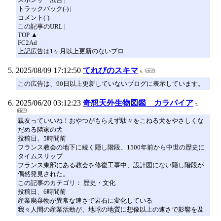
トラックバック(-) |
コメント(-)
この記事のURL |
TOP ▲
FC2Ad
上記広告は1ヶ月以上更新のないブロ
2025/08/09 17:12:50
てれびのスキマ
この広告は、90日以上更新していないブログに表示しています。
2025/06/20 03:12:23
奇想天外生物図鑑 カラパイア
親友っていいね！おやつがもらえず駄々をこねる犬をやさしくな
だめる隣家の犬
投稿日、5時間前
フランス教会の地下に続く隠し階段、1500年前から中世の歴史に
タイムスリップ
フランス東部にある教会を修復工事中、設計図にない隠し階段が
偶然発見された。
この記事のカテゴリ： 歴史・文化
投稿日、6時間前
産業廃棄物が異常な速さで岩石に変化している
我々人間の産業活動が、地球の地質に想像以上の速さで影響を及