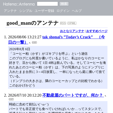
アンテナ
シンプル
ユーザー登録
ログイン
ヘルプ
good_manのアンテナ
おとなりアンテナ
|
おすすめページ
2026/08/06 13:21:27
tak shonai’s ”Today’s Crack” （今
日の一撃）
2026年8月 6日
「コーヒー粕（かす）がゴキブリを呼ぶ」という迷信
このブログにも何度か書いているように、私はかなりのコーヒー
好きで、豆から挽いて 1日 4杯は飲んでいる。そしてコーヒーを淹
れたあとのコーヒー粕（かす）は、下の写真のようにドンブリに
入れたまま台所に 3～4日放置し、一杯になったら庭に播いて捨て
ている。
（ドンブリの大きさは、隣のコーヒーカップとの比較でわかる）
このおかげかどう
2026/07/10 20:12:20
不動産屋のパートですが、何か？
時給に含めて前払い(´･ω･`)
パートでも非正規でも食べていければいいか…ってスタンスで、