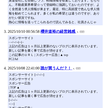
派遣会社にも登録しつつ、転職情報を収集しております。もちろ
ん、不動産業界希望☆って登録時に強調しておいたのですが、よ
く全然違う求人情報が来ます。最近、特に高頻度で色んな求人情
報を勧めてこられます。多くが私の希望とは違うのですが、あり
がたい状況ですね。
熱心に情報を送ってこられるので読んでみると、社員さんじゃ
2025/10/10 00:56:58
櫻井道裕の経営雑感
スポンサーサイト
- --/--/--(--) -
上記の広告は１ヶ月以上更新のないブログに表示されています。
新しい記事を書く事で広告が消せます。
この記事のＵＲＬ | スポンサー広告 | ▲ top
FC2Ad
2025/10/08 22:41:00
誰が買うんだ？！
スポンサーサイト [--/--/--]
スポンサーサイト
スポンサー広告
| TOP ▲
上記の広告は１ヶ月以上更新のないブログに表示されています。
新しい記事を書く事で広告が消せます。
[--/--/--
--:--]
スポンサー広告 |