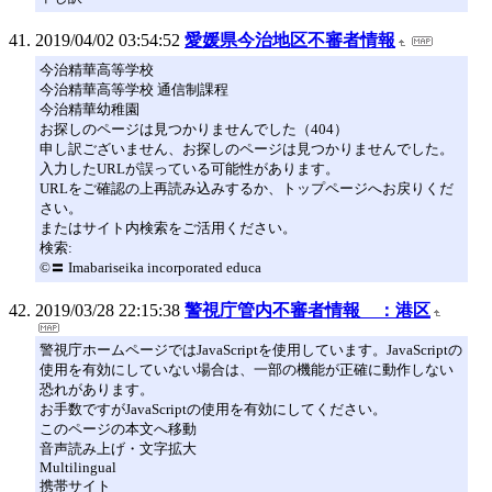
2019/04/02 03:54:52
愛媛県今治地区不審者情報
今治精華高等学校
今治精華高等学校 通信制課程
今治精華幼稚園
お探しのページは見つかりませんでした（404）
申し訳ございません、お探しのページは見つかりませんでした。
入力したURLが誤っている可能性があります。
URLをご確認の上再読み込みするか、トップページへお戻りくだ
さい。
またはサイト内検索をご活用ください。
検索:
©〓 Imabariseika incorporated educa
2019/03/28 22:15:38
警視庁管内不審者情報 ：港区
警視庁ホームページではJavaScriptを使用しています。JavaScriptの
使用を有効にしていない場合は、一部の機能が正確に動作しない
恐れがあります。
お手数ですがJavaScriptの使用を有効にしてください。
このページの本文へ移動
音声読み上げ・文字拡大
Multilingual
携帯サイト