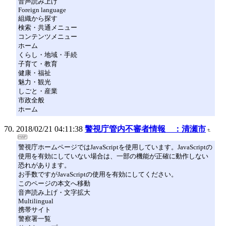
音声読み上げ
Foreign language
組織から探す
検索・共通メニュー
コンテンツメニュー
ホーム
くらし・地域・手続
子育て・教育
健康・福祉
魅力・観光
しごと・産業
市政全般
ホーム
2018/02/21 04:11:38
警視庁管内不審者情報 ：清瀬市
警視庁ホームページではJavaScriptを使用しています。JavaScriptの
使用を有効にしていない場合は、一部の機能が正確に動作しない
恐れがあります。
お手数ですがJavaScriptの使用を有効にしてください。
このページの本文へ移動
音声読み上げ・文字拡大
Multilingual
携帯サイト
警察署一覧