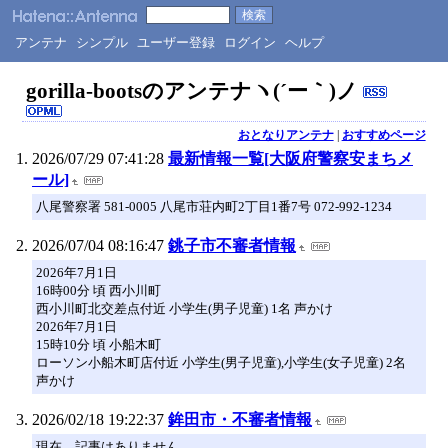
アンテナ
シンプル
ユーザー登録
ログイン
ヘルプ
gorilla-bootsのアンテナヽ(´ー｀)ノ
おとなりアンテナ
|
おすすめページ
2026/07/29 07:41:28
最新情報一覧[大阪府警察安まちメ
ール]
八尾警察署 581-0005 八尾市荘内町2丁目1番7号 072-992-1234
2026/07/04 08:16:47
銚子市不審者情報
2026年7月1日
16時00分 頃 西小川町
西小川町北交差点付近 小学生(男子児童) 1名 声かけ
2026年7月1日
15時10分 頃 小船木町
ローソン小船木町店付近 小学生(男子児童),小学生(女子児童) 2名
声かけ
2026/02/18 19:22:37
鉾田市・不審者情報
現在，記事はありません。