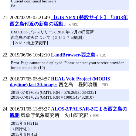
Current confirmed browsers
FA
2020/02/29 02:21:49
【GIS NEXT特設サイト】「2013年
西之島付近の新島の活動」
EXPRESS プレスリリース 2020年02月28日更新
西之島の噴火について（２月１７日観測）
【2/18：海上保安庁】
2019/06/06 10:42:10
LandBrowser-西之島
Error. Page cannot be displayed. Please contact your service provider
for more details. (19)
2018/07/05 05:54:57
REAL Volc Project (MODIS
daytime) last 30-images
西之島 昼間噴煙
2018-07-01+03h (GMT): IQN = 576.269356343351
2018-07-01+02h (GMT): IQN = 1000.5434328107
2016/01/05 13:55:27
ALOS-2/PALSAR-2による西之島の
観測
気象庁気象研究所 火山研究部
2015年 8月21日
（南行/右）
2015年 9月 4日