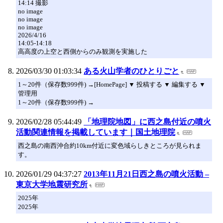
14:14 撮影
no image
no image
no image
2026/4/16
14:05-14:18
高高度の上空と西側からのみ観測を実施した
2026/03/30 01:03:34
ある火山学者のひとりごと
1～20件（保存数999件) →[HomePage] ▼ 投稿する ▼ 編集する ▼
管理用
1～20件（保存数999件) →
2026/02/28 05:44:49
「地理院地図」に西之島付近の噴火
活動関連情報を掲載しています｜国土地理院
西之島の南西沖合約10km付近に変色域らしきところが見られま
す。
2026/01/29 04:37:27
2013年11月21日西之島の噴火活動 –
東京大学地震研究所
2025年
2025年