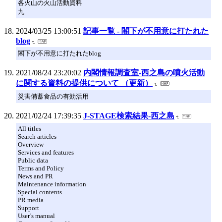
各火山の火山活動資料
九
2024/03/25 13:00:51
記事一覧 - 閣下が不用意に打たれた
blog
閣下が不用意に打たれたblog
2021/08/24 23:20:02
内閣情報調査室-西之島の噴火活動
に関する資料の提供について （更新）
災害備蓄食品の有効活用
2021/02/24 17:39:35
J-STAGE検索結果-西之島
All titles
Search articles
Overview
Services and features
Public data
Terms and Policy
News and PR
Maintenance information
Special contents
PR media
Support
User’s manual