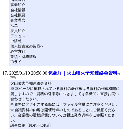
事業紹介
会社情報
会社概要
企業理念
沿革
役員紹介
アクセス
IR情報
個人投資家の皆様へ
経営方針
業績・財務情報
IRライ
2025/01/10 20:58:00
気象庁｜火山噴火予知連絡会資料
火山噴火予知連絡会資料
※ 本ページに掲載されている資料の著作権は各資料の作成機関に
属しますので、資料の引用等につきましては各機関に直接お問い
合わせください。
※ 資料にアクセスする際には、ファイル容量にご注意ください。
※ 会議資料の内容は開催時点のものであることにご留意くださ
い。会議後の活動評価については報道発表資料をご参照くださ
い。
議事次第【PDF:44.6KB】