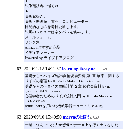
＋
映像翻訳者の端くれ
＋
映画館好き。
映画・映画館、書評、コンピューター、
日記的なものを毎日更新します。
映画のレビューはネタバレを含みます。
メールフォーム
リンク集
Amazonおすすめ商品
メディアマーカー
Powered by ライブドアブログ
2020/11/12 14:11:57
learning.ikeay.net
基礎からのベイズ統計学 輪読会資料 第1章 確率に関する
ベイズの定理 by Ken'ichi Matsui 143324 views
基礎からのヘ〓イス〓統計学 ２章 勉強会資料 by at
grandpa 104705 views
心理学者のためのベイズ統計入門 by Hiroshi Shimizu
93072 views
scikit-learnを用いた機械学習チュートリアル by
2020/09/10 15:40:50
meryaの日記
一緒に住んでいた人が想像のナナメ上を行く出世をした