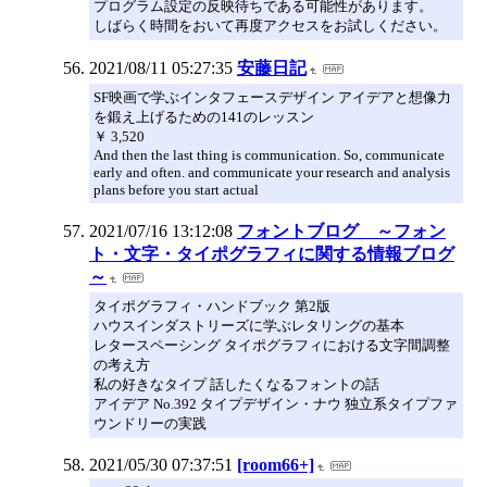
プログラム設定の反映待ちである可能性があります。
しばらく時間をおいて再度アクセスをお試しください。
2021/08/11 05:27:35
安藤日記
SF映画で学ぶインタフェースデザイン アイデアと想像力
を鍛え上げるための141のレッスン
￥ 3,520
And then the last thing is communication. So, communicate
early and often. and communicate your research and analysis
plans before you start actual
2021/07/16 13:12:08
フォントブログ ～フォン
ト・文字・タイポグラフィに関する情報ブログ
～
タイポグラフィ・ハンドブック 第2版
ハウスインダストリーズに学ぶレタリングの基本
レタースペーシング タイポグラフィにおける文字間調整
の考え方
私の好きなタイプ 話したくなるフォントの話
アイデア No.392 タイプデザイン・ナウ 独立系タイプファ
ウンドリーの実践
2021/05/30 07:37:51
[room66+]