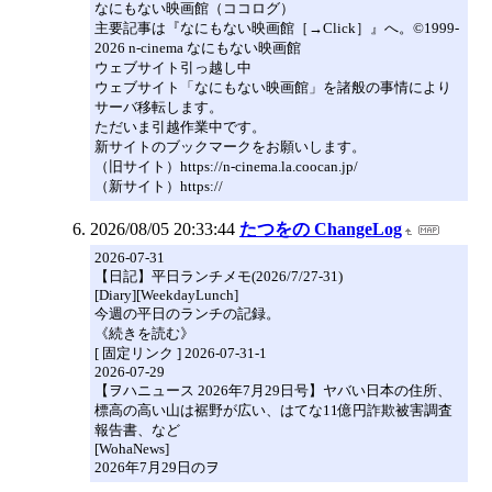
なにもない映画館（ココログ）
主要記事は『なにもない映画館［→Click］』へ。©1999-
2026 n-cinema なにもない映画館
ウェブサイト引っ越し中
ウェブサイト「なにもない映画館」を諸般の事情により
サーバ移転します。
ただいま引越作業中です。
新サイトのブックマークをお願いします。
（旧サイト）https://n-cinema.la.coocan.jp/
（新サイト）https://
2026/08/05 20:33:44
たつをの ChangeLog
2026-07-31
【日記】平日ランチメモ(2026/7/27-31)
[Diary][WeekdayLunch]
今週の平日のランチの記録。
《続きを読む》
[ 固定リンク ] 2026-07-31-1
2026-07-29
【ヲハニュース 2026年7月29日号】ヤバい日本の住所、
標高の高い山は裾野が広い、はてな11億円詐欺被害調査
報告書、など
[WohaNews]
2026年7月29日のヲ