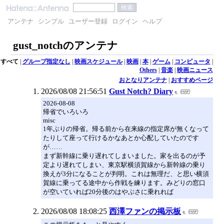
アンテナ
シンプル
ユーザー登録
ログイン
ヘルプ
gust_notchのアンテナ
すべて
|
グループ指定なし
|
映画スケジュール
|
映画
|
本
|
ゲーム
|
コンピュータ
|
Others
|
音楽
|
映画ニュース
おとなりアンテナ
|
おすすめページ
2026/08/08 21:56:51
Gust Notch? Diary
2026-08-08
帰省でいろいろ
misc
1年ぶりの帰省。帰る前から在来線の指定席が無くなって
たりして座って行けるかなあとか心配していたのです
が……
まず新幹線に乗り遅れてしまいました。家を出るのが予
定より遅れてしまい、東京駅横須賀線から新幹線の乗り
換えが3分になることが判明。これは無理だ、と思い横須
賀線に乗ってる途中から作戦を練ります。みどりの窓口
が空いていれば20分後のはやぶさに乗れれば
2026/08/08 18:08:25
西澤ファンの掲示板