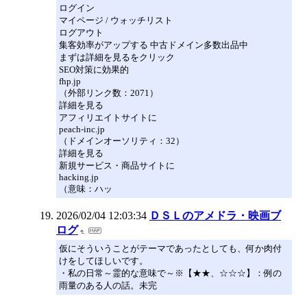
ログイン
マイページ / ウォッチリスト
ログアウト
集客効率がアップする 中古ドメイン多数出品中
まずは詳細を見るをクリック
SEO対策に効果的
fhp.jp
（外部リンク数：2071）
詳細を見る
アフィリエイトサイトに
peach-inc.jp
（ドメインオーソリティ：32）
詳細を見る
新規サービス・商品サイトに
hacking.jp
（意味：ハッ
2026/02/04 12:03:34
ＤＳＬのアメドラ・映画ブ
ログ
仮にそういうことがテーマであったとしても、何か肉付
けをしてほしいです。
・私の日常～霊的な意味で～※【★★、☆☆☆】：例の
雨量のある人の話。未完