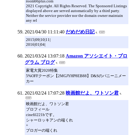
room66plus.com
2021 Copyright. All Rights Reserved. The Sponsored Listings
displayed above are served automatically by a third party.
Neither the service provider nor the domain owner maintain
any rel
2021/04/30 11:11:40
だめだめ日記
2015|09|10|11|
2016|01|04|
2021/03/24 13:07:18
Amazon アソシエイト・プロ
グラム ブログ
家電大賞2020特集
5%OFFクーポン【2MGJYHP8EB88】D&Sのパニーニメー
カー
2021/02/24 17:07:28
映画館だよ、ワトソン君
映画館だよ、ワトソン君
プロフィール
cinefil221bです。
シャーロッキアンの端くれ
+
ブロガーの端くれ