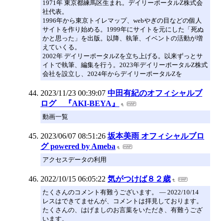
1971年 東京都練馬区生まれ。デイリーポータルZ株式会
社代表。
1996年から東京トイレマップ、webやぎの目などの個人
サイトを作り始める。1999年にサイトを元にした「死ぬ
かと思った」を出版。以降、執筆、イベントの活動が増
えていくる。
2002年 デイリーポータルZを立ち上げる。以来ずっとサ
イトで執筆、編集を行う。2023年デイリーポータルZ株式
会社を設立し、2024年からデイリーポータルZを
2023/11/23 00:39:07
中田有紀のオフィシャルブ
ログ 『AKI-BEYA』
動画一覧
2023/06/07 08:51:26
坂本美雨 オフィシャルブロ
グ powered by Ameba
アクセスデータの利用
2022/10/15 06:05:22
気がつけば８２歳
たくさんのコメント有難うございます。 ― 2022/10/14
レスはできてませんが、コメントは拝見しております。
たくさんの、はげましのお言葉をいただき、有難うござ
います。