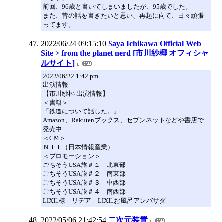
前回、96歳と書いてしまいましたが、95歳でした。
また、昔の話を書きたいと思い、再起に向て、日々頑張
ってます。
2022/06/24 09:15:10
Saya Ichikawa Official Web
Site > from the planet nerd [市川紗椰 オフィシャ
ルサイト]
2022/06/22 1:42 pm
出演情報
【市川紗椰 出演情報】
＜書籍＞
「鉄道について話した。」
Amazon、Rakutenブックス、セブンネットなどや書店で
発売中
＜CM＞
ＮＩＩ（日本情報産業）
＜プロモーション＞
ごちそうUSA旅＃１ 北東部
ごちそうUSA旅＃２ 南東部
ごちそうUSA旅＃３ 中西部
ごちそうUSA旅＃４ 南西部
LIXIL様 リデア LIXILお風呂アンバサダ
2022/05/06 21:42:54
二次元装置