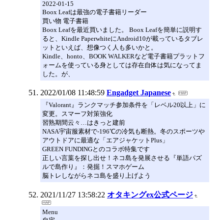
2022-01-15
Boox Leafは最強の電子書籍リーダー
買い物 電子書籍
Boox Leafを最近買いました。 Boox Leafを簡単に説明す
ると、Kindle PaperwhiteにAndroid10が載っているタブレ
ットといえば、想像つく人も多いかと。
Kindle、honto、BOOK WALKERなど電子書籍プラットフ
ォームを使っている身としては存在自体は気になってま
した。が、
2022/01/08 11:48:59
Engadget Japanese
『Valorant』ランクマッチ参加条件を「レベル20以上」に
変更。スマーフ対策強化
習熟期間云々…はきっと建前
NASA宇宙服素材で-196℃の冷気も断熱。冬のスポーツや
アウトドアに最適な「エアジャケットPlus」
GREEN FUNDINGとのコラボ特集です
正しい言葉を探し出せ！ネコ島を発展させる『単語パズ
ルで島作り』：発掘！スマホゲーム
脳トレしながらネコ島を盛り上げよう
2021/11/27 13:58:22
オタキングex公式ページ
Menu