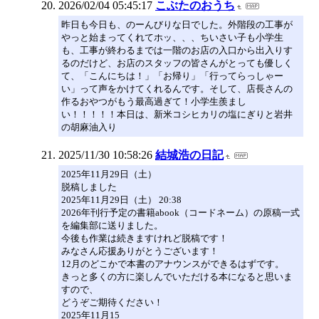
2026/02/04 05:45:17
こぶたのおうち
昨日も今日も、のーんびりな日でした。外階段の工事が
やっと始まってくれてホッ、、、ちいさい子も小学生
も、工事が終わるまでは一階のお店の入口から出入りす
るのだけど、お店のスタッフの皆さんがとっても優しく
て、「こんにちは！」「お帰り」「行ってらっしゃー
い」って声をかけてくれるんです。そして、店長さんの
作るおやつがもう最高過ぎて！小学生羨まし
い！！！！！本日は、新米コシヒカリの塩にぎりと岩井
の胡麻油入り
2025/11/30 10:58:26
結城浩の日記
2025年11月29日（土）
脱稿しました
2025年11月29日（土） 20:38
2026年刊行予定の書籍abook（コードネーム）の原稿一式
を編集部に送りました。
今後も作業は続きますけれど脱稿です！
みなさん応援ありがとうございます！
12月のどこかで本書のアナウンスができるはずです。
きっと多くの方に楽しんでいただける本になると思いま
すので、
どうぞご期待ください！
2025年11月15