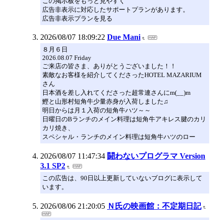
この掲示板をもっと見やすく
広告非表示に対応したサポートプランがあります。
広告非表示プランを見る
2026/08/07 18:09:22
Due Mani
８月６日
2026.08.07 Friday
ご来店の皆さま、ありがとうございました！！
素敵なお客様を紹介してくださったHOTEL MAZARIUM
さん
日本酒を差し入れてくださった超常連さんにm(__)m
鰹と山形村短角牛少量赤身が入荷しました♫
明日からは月１入荷の短角牛ハツ～～
日曜日のBランチのメイン料理は短角牛アキレス腱のカリ
カリ焼き、
スペシャル・ランチのメイン料理は短角牛ハツのロー
2026/08/07 11:47:34
闘わないプログラマ Version
3.1 SP2
この広告は、90日以上更新していないブログに表示して
います。
2026/08/06 21:20:05
Ｎ氏の映画館：不定期日記