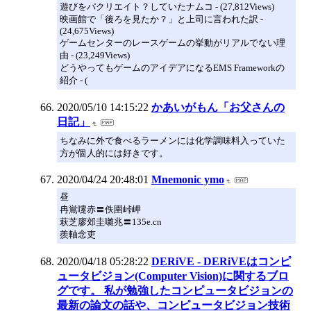
遊びをパクリエイト？していたナムコ - (27,812Views)
映画館で「後ろを見たか？」と上司に言われた訳 -
(24,675Views)
ゲームセンターのレースゲームの挙動がリアルでない理
由 - (23,249Views)
どうやってもゲームのアイデアになるEMS Frameworkの
紹介 - (
2020/05/10 14:15:22
かあいがもん「お父さんの
日記」
ちなみに外で食べるラーメンには化学調味料入っていた
方が個人的には好きです。
2020/04/24 20:48:01
Mnemonic ymo
昼
冉鴬嚔赤〓佚圉峠岬
萩芝廖郊圭囃兆〓135e.cn
羨軸念吏
2020/04/18 05:28:22
DERiVE - DERiVEはコンピ
ュータビジョン(Computer Vision)に関するブロ
グです。 私が勉強したコンピュータビジョンの
最新の論文の話や、コンピュータビジョン技術