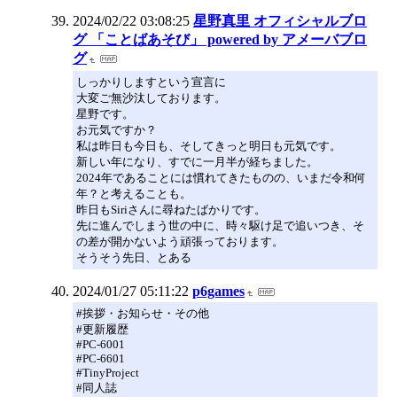
2024/02/22 03:08:25
星野真里 オフィシャルブロ
グ 「ことばあそび」 powered by アメーバブロ
グ
しっかりしますという宣言に
大変ご無沙汰しております。
星野です。
お元気ですか？
私は昨日も今日も、そしてきっと明日も元気です。
新しい年になり、すでに一月半が経ちました。
2024年であることには慣れてきたものの、いまだ令和何
年？と考えることも。
昨日もSiriさんに尋ねたばかりです。
先に進んでしまう世の中に、時々駆け足で追いつき、そ
の差が開かないよう頑張っております。
そうそう先日、とある
2024/01/27 05:11:22
p6games
#挨拶・お知らせ・その他
#更新履歴
#PC-6001
#PC-6601
#TinyProject
#同人誌