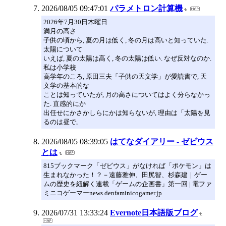
2026/08/05 09:47:01
パラメトロン計算機
2026年7月30日木曜日
満月の高さ
子供の頃から, 夏の月は低く, 冬の月は高いと知っていた.
太陽について
いえば, 夏の太陽は高く, 冬の太陽は低い. なぜ反対なのか.
私は小学校
高学年のころ, 原田三夫「子供の天文学」が愛読書で, 天
文学の基本的な
ことは知っていたが, 月の高さについてはよく分らなかっ
た. 直感的にか
出任せにかさかしらにかは知らないが, 理由は「太陽を見
るのは昼で,
2026/08/05 08:39:05
はてなダイアリー - ゼビウス
とは
815ブックマーク「ゼビウス」がなければ「ポケモン」は
生まれなかった！？－遠藤雅伸、田尻智、杉森建｜ゲー
ムの歴史を紐解く連載「ゲームの企画書」第一回 | 電ファ
ミニコゲーマーnews.denfaminicogamer.jp
2026/07/31 13:33:24
Evernote日本語版ブログ