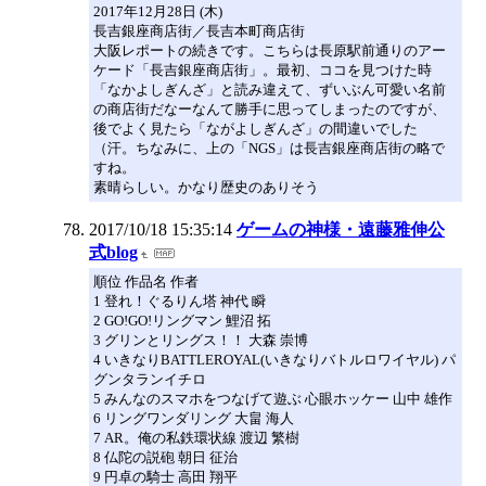
2017年12月28日 (木)
長吉銀座商店街／長吉本町商店街
大阪レポートの続きです。こちらは長原駅前通りのアー
ケード「長吉銀座商店街」。最初、ココを見つけた時
「なかよしぎんざ」と読み違えて、ずいぶん可愛い名前
の商店街だなーなんて勝手に思ってしまったのですが、
後でよく見たら「ながよしぎんざ」の間違いでした
（汗。ちなみに、上の「NGS」は長吉銀座商店街の略で
すね。
素晴らしい。かなり歴史のありそう
2017/10/18 15:35:14
ゲームの神様・遠藤雅伸公
式blog
順位 作品名 作者
1 登れ！ぐるりん塔 神代 瞬
2 GO!GO!リングマン 鯉沼 拓
3 グリンとリングス！！ 大森 崇博
4 いきなりBATTLEROYAL(いきなりバトルロワイヤル) パ
グンタランイチロ
5 みんなのスマホをつなげて遊ぶ 心眼ホッケー 山中 雄作
6 リングワンダリング 大畠 海人
7 AR。俺の私鉄環状線 渡辺 繁樹
8 仏陀の説砲 朝日 征治
9 円卓の騎士 高田 翔平