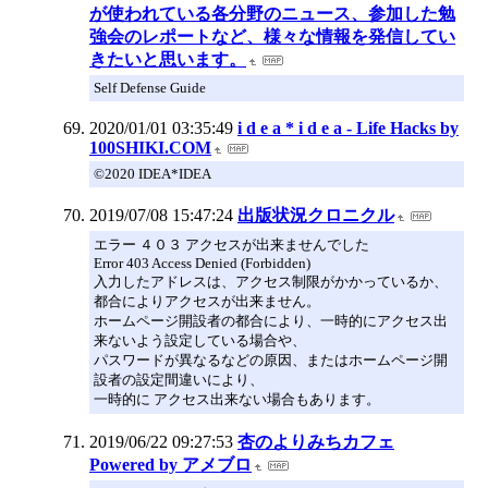
が使われている各分野のニュース、参加した勉
強会のレポートなど、様々な情報を発信してい
きたいと思います。
Self Defense Guide
2020/01/01 03:35:49
i d e a * i d e a - Life Hacks by
100SHIKI.COM
©2020 IDEA*IDEA
2019/07/08 15:47:24
出版状況クロニクル
エラー ４０３ アクセスが出来ませんでした
Error 403 Access Denied (Forbidden)
入力したアドレスは、アクセス制限がかかっているか、
都合によりアクセスが出来ません。
ホームページ開設者の都合により、一時的にアクセス出
来ないよう設定している場合や、
パスワードが異なるなどの原因、またはホームページ開
設者の設定間違いにより、
一時的に アクセス出来ない場合もあります。
2019/06/22 09:27:53
杏のよりみちカフェ
Powered by アメブロ