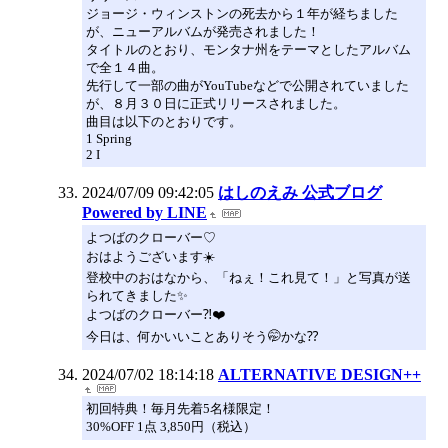
ジョージ・ウィンストンの死去から１年が経ちました
が、ニューアルバムが発売されました！
タイトルのとおり、モンタナ州をテーマとしたアルバム
で全１４曲。
先行して一部の曲がYouTubeなどで公開されていました
が、８月３０日に正式リリースされました。
曲目は以下のとおりです。
1 Spring
2 I
2024/07/09 09:42:05
はしのえみ 公式ブログ
Powered by LINE
よつばのクローバー♡
おはようございます☀️
登校中のおはなから、「ねぇ！これ見て！」と写真が送
られてきました✨
よつばのクローバー⁈❤️
今日は、何かいいことありそう🤭かな⁇
2024/07/02 18:14:18
ALTERNATIVE DESIGN++
初回特典！毎月先着5名様限定！
30%OFF 1点 3,850円（税込）