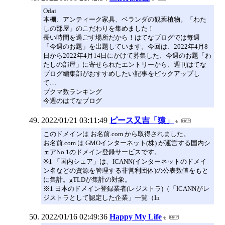
Odai
本棚、アンティーク家具、ベランダの観葉植物。「わた
しの部屋」のこだわりを集めました！
長い時間を過ごす場所だから！はてなブログでは毎週
「今週のお題」を出題しています。今回は、2022年4月8
日から2022年4月14日にかけて募集した、今週のお題「わ
たしの部屋」に寄せられたエントリーから、週刊はてな
ブログ編集部がおすすめしたい記事をピックアップし
て…
ブクマ数ランキング
今週のはてなブログ
2022/01/21 03:11:49
ピース又吉「猿」
このドメインは お名前.com から取得されました。
お名前.com は GMOインターネット(株) が運営する国内シ
ェアNo.1のドメイン登録サービスです。
※1 「国内シェア」は、ICANN(インターネットのドメイ
ン名などの資源を管理する非営利団体)の公表数値をもと
に集計。gTLDが集計の対象。
※1 日本のドメイン登録業者(レジストラ)（「ICANNがレ
ジストラとして認定した企業」一覧（In
2022/01/16 02:49:36
Happy My Life