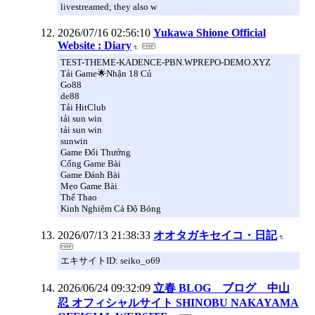
livestreamed; they also w
2026/07/16 02:56:10
Yukawa Shione Official
Website : Diary
TEST-THEME-KADENCE-PBN.WPREPO-DEMO.XYZ
Tải Game🌟Nhận 18 Củ
Go88
de88
Tải HitClub
tải sun win
tải sun win
sunwin
Game Đổi Thưởng
Cổng Game Bài
Game Đánh Bài
Mẹo Game Bài
Thể Thao
Kinh Nghiệm Cá Độ Bóng
2026/07/13 21:38:33
オオタガキセイコ・日記
エキサイトID: seiko_o69
2026/06/24 09:32:09
立春 BLOG ブログ 中山
忍 オフィシャルサイト SHINOBU NAKAYAMA