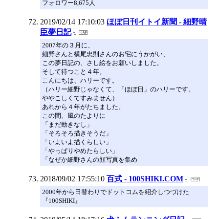
フォロワー8,675人
2019/02/14 17:10:03
ほぼ日刊イトイ新聞 - 細野晴
臣夢日記
2007年の３月に、
細野さんと横尾忠則さんのお宅にうかがい、
この夢日記の、さし絵をお願いしました。
そして待つこと４年。
こんにちは、ハリーです。
（ハリー細野じゃなくて、「ほぼ日」のハリーです。
ややこしくてすみません）
あれから４年がたちました。
この間、風のたよりに
「まだ動きなし」
「そろそろ描きそうだ」
「いよいよ描くらしい」
「やっぱりやめたらしい」
「なぜか細野さんの顔写真を集め
2018/09/02 17:55:10
百式 - 100SHIKI.COM
2000年から日替わりでドットコムを紹介しつづけた
『100SHIKI』