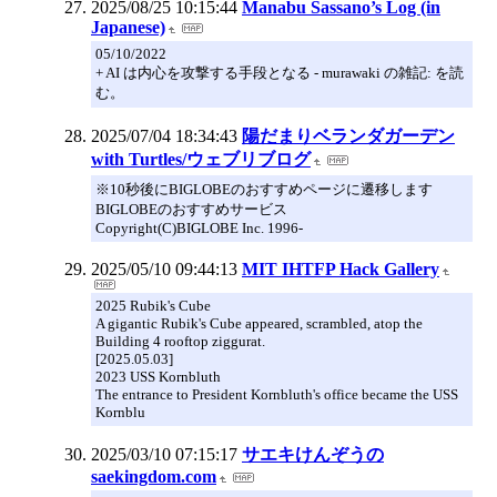
2025/08/25 10:15:44
Manabu Sassano’s Log (in
Japanese)
05/10/2022
+ AI は内心を攻撃する手段となる - murawaki の雑記: を読
む。
2025/07/04 18:34:43
陽だまりベランダガーデン
with Turtles/ウェブリブログ
※10秒後にBIGLOBEのおすすめページに遷移します
BIGLOBEのおすすめサービス
Copyright(C)BIGLOBE Inc. 1996-
2025/05/10 09:44:13
MIT IHTFP Hack Gallery
2025 Rubik's Cube
A gigantic Rubik's Cube appeared, scrambled, atop the
Building 4 rooftop ziggurat.
[2025.05.03]
2023 USS Kornbluth
The entrance to President Kornbluth's office became the USS
Kornblu
2025/03/10 07:15:17
サエキけんぞうの
saekingdom.com