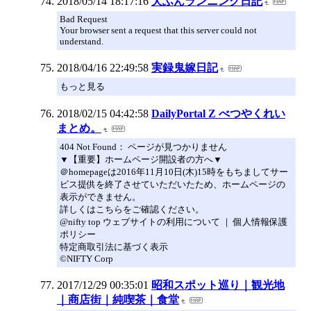
2018/05/14 18:17:16
犬ふんランニング日記
Bad Request
Your browser sent a request that this server could not
understand.
2018/04/16 22:49:58
実録鬼嫁日記
もっと見る
2018/02/15 04:42:58
DailyPortal Z べつやくれい
まとめ。
404 Not Found： ページが見つかりません
▼【重要】ホームページ開設者の方へ▼
＠homepageは2016年11月10日(木)15時をもちましてサー
ビス提供を終了させていただいたため、ホームページの
表示ができません。
詳しくはこちらをご確認ください。
@nifty top ウェブサイトの利用について ｜ 個人情報保護
ポリシー
特定商取引法に基づく表示
©NIFTY Corp
2017/12/29 00:35:01
昭和スポット巡り｜観光地
｜商店街｜純喫茶｜食堂