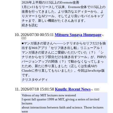
2026年上半期の115以上のEvernote改善
1月にv11をリリースして以来、Evernote全体で115以上の
改善を行ってきました。より強力なエディターから、よ
りスマートなAIツール、そしてより良いモバイルキャプ
チャまで、新しい機能がたくさんあります。
続きを読む
2026/07/30 00:55:11
Mitsuru Sugaya Homepage
■マンガ描きの皆さんへ――シナリオからセリフだけを抽
出するWebアプリ「セリフ抜き出し帖」リニューアル！
マンガ描きの皆さんにご愛顧いただいていた（？）「シ
ナリオからセリフ部分だけを抜き出すツール」が、PHPの
バージョンアップの関係（？）で動かなくなってしまっ
たため、新たに作り直しました（正しくは生成AIの
Claudeに作り直してもらいました）。今回はJavaScript版
です。
クリスタやメディ
2026/07/18 15:01:58
Knuth: Recent News
Videos of my MIT lectures now restored
I spent fall quarter 1999 at MIT, giving a series of invited
lectures
about interactions between faith and science. Those lectures
were