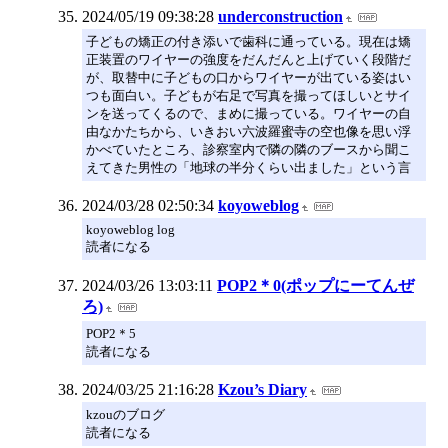
2024/05/19 09:38:28
underconstruction
子どもの矯正の付き添いで歯科に通っている。現在は矯
正装置のワイヤーの強度をだんだんと上げていく段階だ
が、取替中に子どもの口からワイヤーが出ている姿はい
つも面白い。子どもが右足で写真を撮ってほしいとサイ
ンを送ってくるので、まめに撮っている。ワイヤーの自
由なかたちから、いきおい六波羅蜜寺の空也像を思い浮
かべていたところ、診察室内で隣の隣のブースから聞こ
えてきた男性の「地球の半分くらい出ました」という言
2024/03/28 02:50:34
koyoweblog
koyoweblog log
読者になる
2024/03/26 13:03:11
POP2＊0(ポップにーてんぜ
ろ)
POP2＊5
読者になる
2024/03/25 21:16:28
Kzou’s Diary
kzouのブログ
読者になる