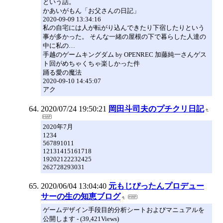
という話。
かあいがもん「お父さんの日記」
2020-09-09 13:34:16
私の自宅には人が転がり込んできたり下宿したりという
事が多かった。 そんな一緒の屋根の下で暮らした人達の
中に私の…
手越のゲームキングダム by OPENREC 加藤純一さんゲス
ト回がめちゃくちゃ楽しかった件
踊る愛の魔法
2020-09-10 14:45:07
アク
2020/07/24 19:50:21
岡田斗司夫のプチクリ日記
2020年7月
1234
567891011
12131415161718
19202122232425
262728293031
2020/06/04 13:04:40
元もじぴったんプロデュー
サーの生の知恵ブログ
ゲームデザイン手段目的分析シートおよびマニュアルを
公開します - (39,421Views)