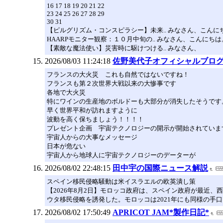
16 17 18 19 20 21 22
23 24 25 26 27 28 29
30 31
【ピルグリズム・コンスピラシー】未来.. みなさん、こんにちは
HAARPモニター観察：１０月中旬の.. みなさん、こんにちは。さ
【素敵な魔法使い】災害時に駆けつける.. みなさん、
2026/08/03 11:24:18
佐野美代子オフィシャルブログ「ザ 
フランスの大火災 これも自然ではないですね！
フランスも第２次世界大戦以来の大惨事です
各地で大火災
特にワインの生産地のボルドーも大部分が消失したそうです
早く世界平和が訪れますように
波動を高く保ちましょう！！！！
プレゼント企画 宇宙テクノロジーの開示が開始されていま
宇宙人からの大事なメッセージ
日本が危ない
宇宙人から地球人に宇宙テクノロジーのデーターが
2026/08/02 22:48:15
田中宇の国際ニュース解説
スペイン移民侵略騒動は米イスラエルの欧英潰し策
【2026年8月2日】モロッコ政府は、スペイン政府が最近
ウタ移民侵略を誘発した。モロッコは2021年にも同様の手
2026/08/02 17:50:49
APRICOT JAM*製作日記*