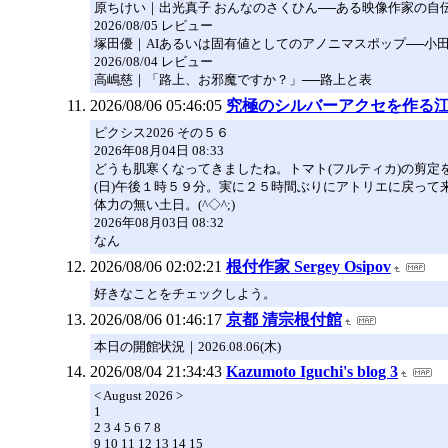
原ちけい｜出光真子 おんなのさくひん──ある映像作家の自
2026/08/05 レビュー
塚田優｜AIあるいは固有値としてのアノニマスポップ──小田島等「
2026/08/04 レビュー
高嶋慈｜「路上、お邪魔ですか？」──路上と表
2026/08/06 05:46:05
究極のシルバーアクセを作る江島
ピクシス2026 その５６
2026年08月04日 08:33
どうも肌寒くなってきましたね。トマト(フルティカ)の剪
(日)午後１時５９分。実に２５時間ぶりにアトリエに戻って来ま
体力の無い土日。(^◇^;)
2026年08月03日 08:32
なん
2026/08/06 02:02:21
根付作家 Sergey Osipov
好きなことをチェックしよう。
2026/08/06 01:46:17
京都 清宗根付館
本日の開館状況｜2026.08.06(木)
2026/08/04 21:34:43
Kazumoto Iguchi's blog 3
< August 2026 >
1
2 3 4 5 6 7 8
9 10 11 12 13 14 15