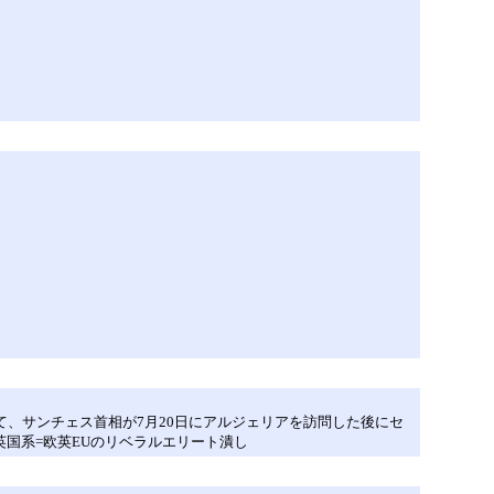
て、サンチェス首相が7月20日にアルジェリアを訪問した後にセ
国系=欧英EUのリベラルエリート潰し