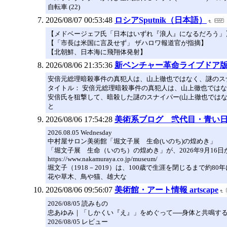
自転車 (22)
2026/08/07 00:53:48
ロシアSputnik（日本語）
【メドベージェフ氏「日本はいずれ『浪人』になるだろう」
【「市長は米国に言及せず」 ザハロワ報道官が指摘】
【北朝鮮、日本海に飛翔体発射】
2026/08/06 21:35:36
新ベンチャー革命ライブドア
安倍元総理暗殺事件の真犯人は、山上徹也ではなく、謎のス
タイトル： 安倍元総理暗殺事件の真犯人は、山上徹也では
安倍氏を狙撃して、暗殺した謎のスナイパー(山上徹也では
と
2026/08/06 17:54:28
美術系ブログ 弐代目・青い
2026.08.05 Wednesday
中村屋サロン美術館「堀文子展 生命(いのち)の煌めき」
「堀文子展 生命（いのち）の煌めき」が、2026年9月16
https://www.nakamuraya.co.jp/museum/
堀文子（1918－2019）は、100歳で生涯を閉じるまで約
花や草木、鳥や猫、雄大な
2026/08/06 09:56:07
美術館・アート情報 artscape
2026/08/05 読みもの
忠あゆみ｜「しかくい『え』」をめぐって──身体と共鳴す
2026/08/05 レビュー