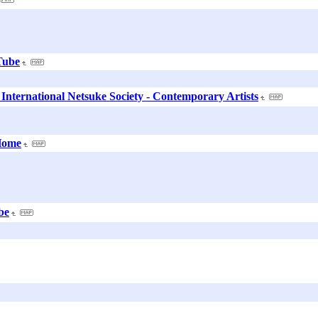
Tube
al Netsuke Society - Contemporary Artists
 Home
be