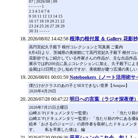
07 | 2026/08 | 09
- - - - - - 1
2 3 4 5 6 7 8
9 10 11 12 13 14 15
16 17 18 19 20 21 22
23 24 25 26 27 28 29
30 31 - - - - -
2026/08/02 14:42:58
根津の根付屋 ＆ Gallery 花影抄 
高円宮妃久子殿下 根付コレクションと写真展 ご案内
8月4日より、茨城県の美術館にて高円宮妃久子殿下 根付コ
花影抄でもご紹介している作家さんの作品が、主な出品作品
展示では約200点に及ぶコレクションに加え、久子殿下に
会期は12日間と少し短めですが、美術館が建つ五浦の美しい
2026/08/01 00:01:59
Notebookers（ノート活用術
僕だけがクラスのあの子とSEXできない世界【Armjaw】
2026年4月29日
2026/07/28 00:47:22
明日への言葉（ラジオ深夜便
2026年7月25日土曜日
山崎エマ(ドキュメンタリー監督) ・「当たり前の
山崎エマ(ドキュメンタリー監督)・「当たり前の中にある価
絵本「おさるのジョージ」の原作者を取材したドキュメンタ
す。 私を卒業した後は、編
2026/07/20 00:06:36
笹原シュン☆これ今、旬！！