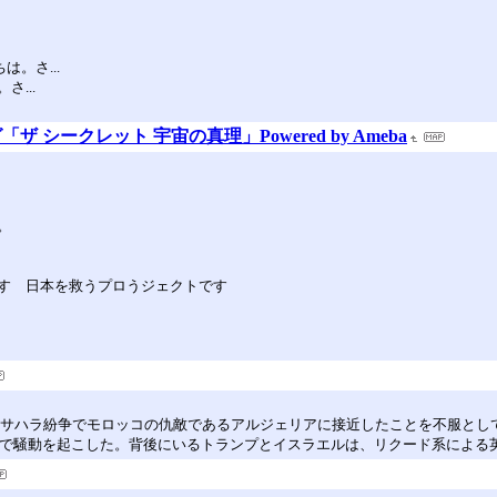
。さ...
...
シークレット 宇宙の真理」Powered by Ameba
。
す 日本を救うプロうジェクトです
、西サハラ紛争でモロッコの仇敵であるアルジェリアに接近したことを不服とし
口で騒動を起こした。背後にいるトランプとイスラエルは、リクード系による英