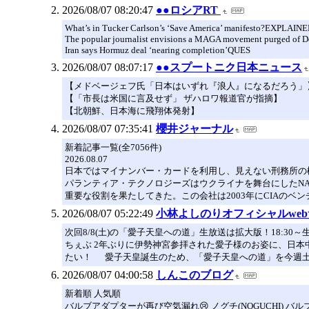
2026/08/07 08:20:47
●●ロシアRT
What’s in Tucker Carlson’s ‘Save America’ manifesto?EXPLAIN
The popular journalist envisions a MAGA movement purged of D
Iran says Hormuz deal ‘nearing completion’QUES
2026/08/07 08:07:17
●●スプートニク日本ニュース
【メドベージェフ氏「日本はいずれ『浪人』になるだろう」
【「市長は米国に言及せず」 ザハロワ報道官が指摘】
【北朝鮮、日本海に飛翔体発射】
2026/08/07 07:35:41
櫻井ジャーナル
新着記事一覧(全7056件)
2026.08.07
日本ではマイナンバー・カードを利用し、見えない刑務所の
パランティア・テクノロジーズはウクライナを舞台にしたN
重要な役割を果たしてきた。この会社は2003年にCIAのベン
2026/08/07 05:22:49
小林よしのりオフィシャルwe
次回8/8(土)の「愛子天皇への道」生放送は拡大版！18:30～
ちぇぶ 2年ぶりに伊勢神宮参拝された愛子様のお姿に、日本
たい！ 愛子天皇誕生のため、「愛子天皇への道」を今週土
2026/08/07 04:00:58
しんこのブログ
新着順 人気順
バルブアダプターが再び空気漏れ😢 ノグチ(NOGUCHI)