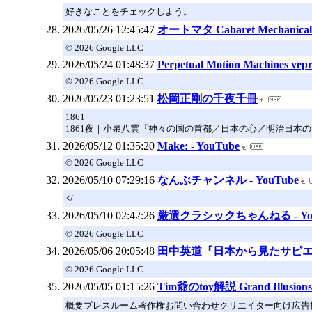
好きなことをチェックしよう。
2026/05/26 12:45:47
オートマタ Cabaret Mechanical T
© 2026 Google LLC
2026/05/24 01:48:37
Perpetual Motion Machines vepr
© 2026 Google LLC
2026/05/23 01:23:51
松岡正剛の千夜千冊
1861
1861夜｜小泉八雲『神々の国の首都／日本の心／明治日本
2026/05/12 01:35:20
Make: - YouTube
© 2026 Google LLC
2026/05/10 07:29:16
なんぶチャンネル - YouTube
</
2026/05/10 02:42:26
厳選クラシックちゃんねる - You
© 2026 Google LLC
2026/05/06 20:05:48
田中英道『日本から見たサピエンス
© 2026 Google LLC
2026/05/05 01:15:26
Tim爺のtoy解説 Grand Illusions 
概要プレスルーム著作権お問い合わせクリエイター向け広告掲