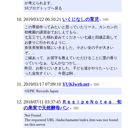
が考えられます。
SSブログトップへ戻る
2019/03/22 06:10:21
いくじなしの育児
この季節作ってみたいと思っていたリース。カンカンの
幼稚園の講習会でおしえてもら...
七五三でした晴れ姿みてくださ～い七歳と四歳正装して
お参りに行かれるように...
奈良美智展を観にいきました。小さい女の子が大きい
ぞ。...
ご縁あって、お習字を教えていただけることに墨の香り
っていいなぁ、なんかなつかし...
昨日、お祭りにいきました。子ども達がやりた～いとい
った金魚すくい、、今度は飼...
2019/01/17 07:09:10
YUKIweb.net
©EPIC Records Japan
2018/07/11 03:37:45
ＲｅｓｉｐｅＮｏｔｅｓ 旬
の果実で天然酵母パン
Not Found
The requested URL /dadachamame/index.htm was not found
on this server.