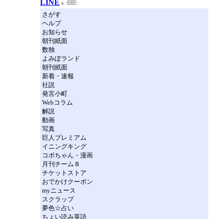
LINE
さがす
ヘルプ
お知らせ
朝刊紙面
数独
よみぽランド
朝刊紙面
新着・速報
社説
発言小町
Webコラム
解説
動画
写真
巨人プレミアム
イニングキング
コボちゃん・漫画
月刊チーム８
チケットストア
おでかけクーポン
myニュース
スクラップ
夢色☆占い
ちょい読み英語