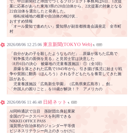
で、中日新聞社と球団でつくるプロジェクト事務局は6日、1次提
案に応募があった東海3県の28自治体から、2次提案の対象となる
22自治体を選出したと発表した。
移転候補地の概要や自治体の検討状...
おすすめ情報
「オール愛知で進めたい」愛知県が副首都推進会議発足 全市町
村
東京新聞(TOKYO Web)
2026/08/06 12:25:06
「自分があの子を殺したようなものだ」…原爆が落ちた広島で
「戦争孤児の面倒を見る」と見習士官は決意した
〈8月6日の決心 被爆地の児童養護施設〉①（全3回）
原爆を落とされた広島で1945年から、引き揚げ孤児に始まり戦
争や貧困に翻弄（ほんろう）される子どもたちを養育してきた施
設がある。
児童養護施設「広島新生学園」（広島県東広島市）。創...
「外国人の困りごと」を10歳が解決！？ アメリカの
日経ネット
2026/08/06 11:46:48
AI同時通訳で注目 孫財団出身起業家
全国のワークスペースを利用できる
NIKKEI OFFICE PASS
滋賀県が自治体初のジェンダー平等債
ビジネスリテラシー向上のきっかけに