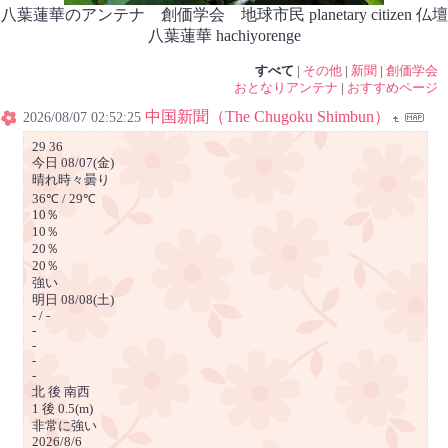
八葉蓮華のアンテナ 創価学会 地球市民 planetary citizen 仏壇
八葉蓮華 hachiyorenge
すべて
|
その他
|
新聞
|
創価学会
おとなりアンテナ
|
おすすめページ
中国新聞（The Chugoku Shimbun）
2026/08/07 02:52:25
29 36
今日 08/07(金)
晴れ時々曇り
36℃ / 29℃
10％
10％
20％
20％
強い
明日 08/08(土)
- / -
-
-
-
-
北 後 南西
1 後 0.5(m)
非常に強い
2026/8/6