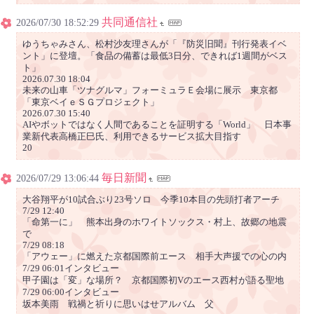
共同通信社
2026/07/30 18:52:29
ゆうちゃみさん、松村沙友理さんが「『防災旧聞』刊行発表イベ
ント」に登壇。「食品の備蓄は最低3日分、できれば1週間がベス
ト」
2026.07.30 18:04
未来の山車「ツナグルマ」フォーミュラＥ会場に展示 東京都
「東京ベイｅＳＧプロジェクト」
2026.07.30 15:40
AIやボットではなく人間であることを証明する「World」 日本事
業新代表高橋正巳氏、利用できるサービス拡大目指す
20
毎日新聞
2026/07/29 13:06:44
大谷翔平が10試合ぶり23号ソロ 今季10本目の先頭打者アーチ
7/29 12:40
「命第一に」 熊本出身のホワイトソックス・村上、故郷の地震
で
7/29 08:18
「アウェー」に燃えた京都国際前エース 相手大声援での心の内
7/29 06:01インタビュー
甲子園は「変」な場所？ 京都国際初Vのエース西村が語る聖地
7/29 06:00インタビュー
坂本美雨 戦禍と祈りに思いはせアルバム 父