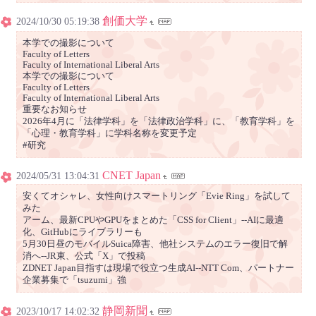
創価大学
2024/10/30 05:19:38
本学での撮影について
Faculty of Letters
Faculty of International Liberal Arts
本学での撮影について
Faculty of Letters
Faculty of International Liberal Arts
重要なお知らせ
2026年4月に「法律学科」を「法律政治学科」に、「教育学科」を
「心理・教育学科」に学科名称を変更予定
#研究
CNET Japan
2024/05/31 13:04:31
安くてオシャレ、女性向けスマートリング「Evie Ring」を試して
みた
アーム、最新CPUやGPUをまとめた「CSS for Client」--AIに最適
化、GitHubにライブラリーも
5月30日昼のモバイルSuica障害、他社システムのエラー復旧で解
消へ--JR東、公式「X」で投稿
ZDNET Japan目指すは現場で役立つ生成AI--NTT Com、パートナー
企業募集で「tsuzumi」強
静岡新聞
2023/10/17 14:02:32