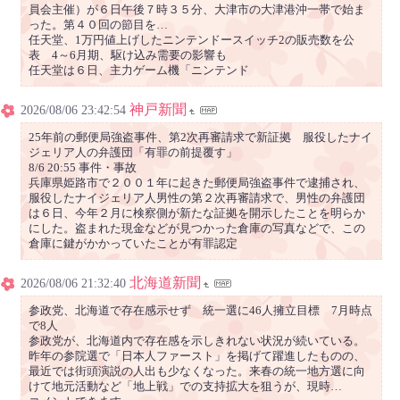
員会主催）が６日午後７時３５分、大津市の大津港沖一帯で始ま
った。第４０回の節目を…
任天堂、1万円値上げしたニンテンドースイッチ2の販売数を公
表 4～6月期、駆け込み需要の影響も
任天堂は６日、主力ゲーム機「ニンテンド
神戸新聞
2026/08/06 23:42:54
25年前の郵便局強盗事件、第2次再審請求で新証拠 服役したナイ
ジェリア人の弁護団「有罪の前提覆す」
8/6 20:55 事件・事故
兵庫県姫路市で２００１年に起きた郵便局強盗事件で逮捕され、
服役したナイジェリア人男性の第２次再審請求で、男性の弁護団
は６日、今年２月に検察側が新たな証拠を開示したことを明らか
にした。盗まれた現金などが見つかった倉庫の写真などで、この
倉庫に鍵がかかっていたことが有罪認定
北海道新聞
2026/08/06 21:32:40
参政党、北海道で存在感示せず 統一選に46人擁立目標 7月時点
で8人
参政党が、北海道内で存在感を示しきれない状況が続いている。
昨年の参院選で「日本人ファースト」を掲げて躍進したものの、
最近では街頭演説の人出も少なくなった。来春の統一地方選に向
けて地元活動など「地上戦」での支持拡大を狙うが、現時…