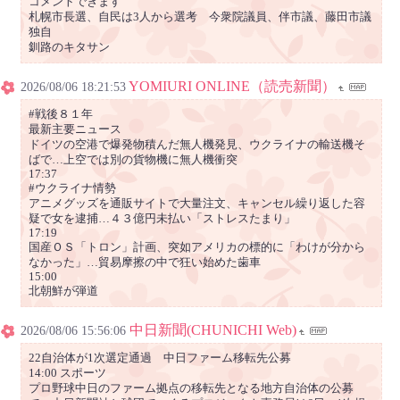
コメントできます
札幌市長選、自民は3人から選考 今衆院議員、伴市議、藤田市議
独自
釧路のキタサン
YOMIURI ONLINE（読売新聞）
2026/08/06 18:21:53
#戦後８１年
最新主要ニュース
ドイツの空港で爆発物積んだ無人機発見、ウクライナの輸送機そ
ばで…上空では別の貨物機に無人機衝突
17:37
#ウクライナ情勢
アニメグッズを通販サイトで大量注文、キャンセル繰り返した容
疑で女を逮捕…４３億円未払い「ストレスたまり」
17:19
国産ＯＳ「トロン」計画、突如アメリカの標的に「わけが分から
なかった」…貿易摩擦の中で狂い始めた歯車
15:00
北朝鮮が弾道
中日新聞(CHUNICHI Web)
2026/08/06 15:56:06
22自治体が1次選定通過 中日ファーム移転先公募
14:00 スポーツ
プロ野球中日のファーム拠点の移転先となる地方自治体の公募