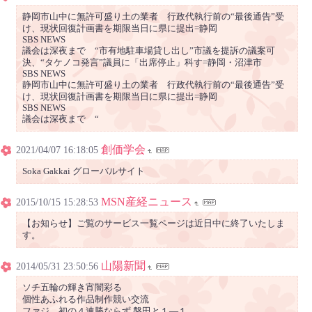
静岡市山中に無許可盛り土の業者 行政代執行前の“最後通告”受
け、現状回復計画書を期限当日に県に提出=静岡
SBS NEWS
議会は深夜まで “市有地駐車場貸し出し”市議を提訴の議案可
決、“タケノコ発言”議員に「出席停止」科す=静岡・沼津市
SBS NEWS
静岡市山中に無許可盛り土の業者 行政代執行前の“最後通告”受
け、現状回復計画書を期限当日に県に提出=静岡
SBS NEWS
議会は深夜まで “
創価学会
2021/04/07 16:18:05
Soka Gakkai グローバルサイト
MSN産経ニュース
2015/10/15 15:28:53
【お知らせ】ご覧のサービス一覧ページは近日中に終了いたしま
す。
山陽新聞
2014/05/31 23:50:56
ソチ五輪の輝き宵闇彩る
個性あふれる作品制作競い交流
ファジ、初の４連勝ならず 磐田と１―１