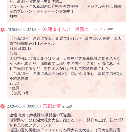
た。新潟－名古屋（中部国際...
アルビレックス新潟のJ1昇格を強力後押し！ デジタル有料会員限
定のプレゼントキャンペーン実施中！
熱中
沖縄タイムス - 最新ニュース
2026/08/07 02:02:30
【台風13号】沖縄に接近、那覇で3人けが 県内150人避難 南大
東で瞬間風速31.1メートル
8月6日 23:13
台風
大型で強い台風１３号は６日、大東島地方を暴風域に巻き込みな
がら西へ進んだ。那覇市では歩行中の男性（７８）が風にあおら
れて転倒するなど、男性３人がけがをして救急搬送された。
【台風13号】強風にあおられ転倒、頭から出血も 那覇で男性3人
を救急搬送
23:23
#台風
【台風13号
京都新聞
2026/08/07 00:09:07
速報 奄美で線状降水帯発生の可能性
滋賀県で「びわ湖大花火大会」始まる 2000発打ち上げ、初の2部
制も思わぬアクシデント
湖国の夏の風物詩「２０２６びわ湖大花火大会」（同大会実行委