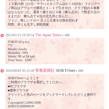
Ｊ２第16節（31日・ヤマハスタジアムほか＝10試合）ファジアー
ノ岡山はアウェーで磐田と１―１で引き分け、クラブ初の４連勝
はならなかった。通算７勝５分け４敗（勝ち点26）で暫定５位の
ままだが、勝ち点で４位の北九州と並んだ。...
ファジ、悔しいドロー 元Ｊ１王者を仕留め切れず
関西、辛くも呉下し初戦突破
The Japan Times
2013/01/23 19:50:54
TOKYO (6 p.m.)
7°C
Mostly cloudy
Humidity: 56%
Winds: NE at 24 kph
Total Votes : 4180
聖教新聞社
SEIKYOnet
2010/08/02 05:25:49
SEIKYOnetへようこそ
ご利用のブラウザを選択してください。
■PCブラウザ
■携帯ブラウザ
クリックした先のページをブックマークしていただくと便利で
す。
Copyright(C) 2006-2008
SEIKYO SHIMBUN