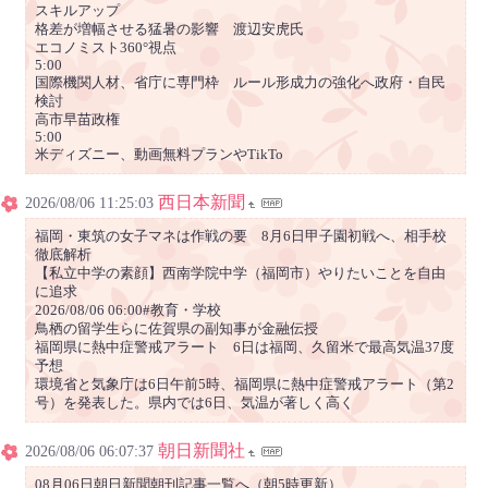
スキルアップ
格差が増幅させる猛暑の影響 渡辺安虎氏
エコノミスト360°視点
5:00
国際機関人材、省庁に専門枠 ルール形成力の強化へ政府・自民
検討
高市早苗政権
5:00
米ディズニー、動画無料プランやTikTo
西日本新聞
2026/08/06 11:25:03
福岡・東筑の女子マネは作戦の要 8月6日甲子園初戦へ、相手校
徹底解析
【私立中学の素顔】西南学院中学（福岡市）やりたいことを自由
に追求
2026/08/06 06:00#教育・学校
鳥栖の留学生らに佐賀県の副知事が金融伝授
福岡県に熱中症警戒アラート 6日は福岡、久留米で最高気温37度
予想
環境省と気象庁は6日午前5時、福岡県に熱中症警戒アラート（第2
号）を発表した。県内では6日、気温が著しく高く
朝日新聞社
2026/08/06 06:07:37
08月06日朝日新聞朝刊記事一覧へ（朝5時更新）