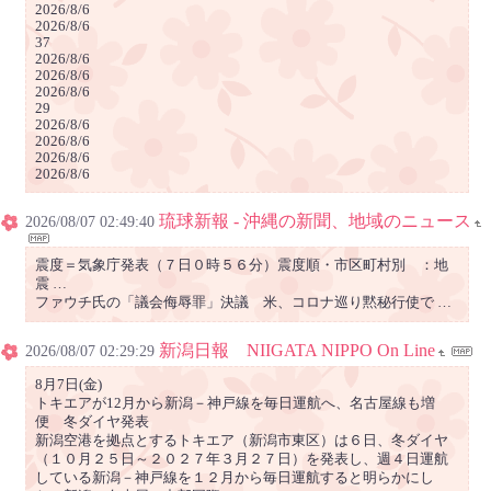
2026/8/6
2026/8/6
37
2026/8/6
2026/8/6
2026/8/6
29
2026/8/6
2026/8/6
2026/8/6
2026/8/6
琉球新報 - 沖縄の新聞、地域のニュース
2026/08/07 02:49:40
震度＝気象庁発表（７日０時５６分）震度順・市区町村別 ：地
震 …
ファウチ氏の「議会侮辱罪」決議 米、コロナ巡り黙秘行使で …
新潟日報 NIIGATA NIPPO On Line
2026/08/07 02:29:29
8月7日(金)
トキエアが12月から新潟－神戸線を毎日運航へ、名古屋線も増
便 冬ダイヤ発表
新潟空港を拠点とするトキエア（新潟市東区）は６日、冬ダイヤ
（１０月２５日～２０２７年３月２７日）を発表し、週４日運航
している新潟－神戸線を１２月から毎日運航すると明らかにし