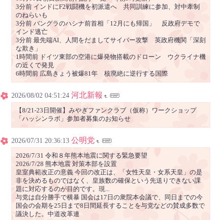
3分前 インドにF2戦闘機を初派遣へ 共同訓練に参加、対中牽制
のねらいも
3分前 バングラのハシナ前首相「12月にも帰国」 反政府デモで
インド逃亡
3分前 最先端AI、人間をだましてサイバー攻撃 英政府機関「深刻
な欺き」
1時間前 ドイツ東部の空港に爆発物搭載のドローン ウクライナ機
の近くで発見
6時間前 広島きょう被爆81年 核廃絶に逆行する国際
河北新報
2026/08/02 04:51:24
【8/21-23日開催】みやぎファンクラブ（仮称）ワークショップ
「ハッシンラボ」参加者募集のお知らせ
公明党
2026/07/31 20:36:13
2026/7/31 令和８年熊本地震に関する緊急要望
2026/7/28 熊本地震 対策本部を設置
皇室典範改正の意義 今回の改正は、「女性天皇・女系天皇」の是
非を決めるものではなく、皇族数の確保という先送りできない課
題に対応するのが目的です。現...
与党は自分勝手で横暴 国会は17日の衆院本会議で、同日までの今
国会の会期を25日まで8日間延長することを与党などの賛成多数で
議決した。中道改革連