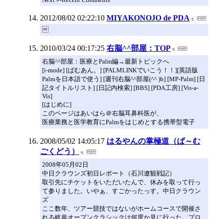
2012/08/02 02:22:10
MIYAKONOJO de PDA

2010/03/24 00:17:25
右脳^^部屋：TOP
右脳^^部屋：医療とPalm編→最新トピックへ
[i-mode] [ぱむあん。] [PALMLINKでいこう！！][英語版
Palmを日本語で使う] [週刊右脳^^部屋(^^ )b] [MP-Palm] [日
記タイトルリスト] [日記内検索] [BBS] [PDA工房] [Vis-a-
Vis]
[はじめに]
このページはあいはら＠右脳耳鼻科医が、
医療業務と医学教育にPalmをはじめとする携帯型電子
2008/05/02 14:05:17
はるやんの掌極道（ぱ～む
ごくどう）
2008年05月02日
中日クラウンズ初日レポート（石川遼観戦記）
取引先にチケットをいただいたんで、休みを取って行っ
て参りました。いやぁ、すごかったっす。中日クラウン
ズ
ここ数年、ツアー競技ではないがホームコースで開催さ
れる岐阜オープンクラシックは何度か見に行った。プロ