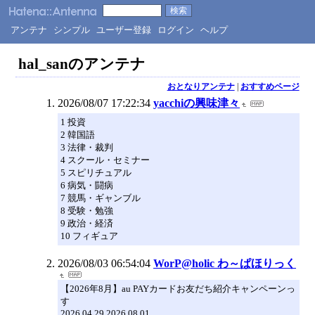
アンテナ
シンプル
ユーザー登録
ログイン
ヘルプ
hal_sanのアンテナ
おとなりアンテナ
|
おすすめページ
2026/08/07 17:22:34
yacchiの興味津々
1 投資
2 韓国語
3 法律・裁判
4 スクール・セミナー
5 スピリチュアル
6 病気・闘病
7 競馬・ギャンブル
8 受験・勉強
9 政治・経済
10 フィギュア
2026/08/03 06:54:04
WorP@holic わ～ぱほりっく
【2026年8月】au PAYカードお友だち紹介キャンペーンっ
す
2026.04.29 2026.08.01