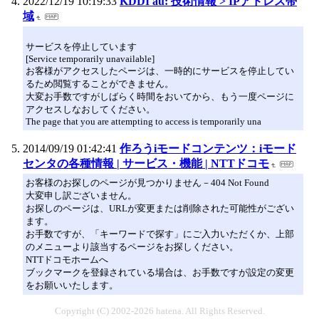
2022/12/19 10:19:33
KDDI au: 技術情報 > IPアドレス帯
域
サービスを停止しています
[Service temporarily unavailable]
お客様がアクセスしたページは、一時的にサービスを停止してい
るため閲覧することができません。
大変お手数ですがしばらく時間をおいてから、もう一度ページに
アクセスしなおしてください。
The page that you are attempting to access is temporarily una
2014/09/19 01:42:41
作ろうiモードコンテンツ：iモード
センタの各種情報 | サービス・機能 | NTTドコモ
お客様のお探しのページが見つかりません－404 Not Found
大変申し訳ございません。
お探しのページは、URLが変更または削除された可能性がござい
ます。
お手数ですが、「キーワードで探す」にご入力いただくか、上部
のメニューより該当するページをお探しください。
NTTドコモホームへ
ブックマークを登録されている場合は、お手数ですが設定の変更
をお願いいたします。
Copyright (C) 2002-2026 hatena. All Rights Reserved.