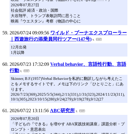
2026年07月27日
社会批評 経済・政治・国際
大谷翔平、トランプ表敬訪問に思うこと
映画『ウエスタン』考察（物語の中心に
2026/07/24 09:09:56
ワイルド・プーナエクスプローラー
｜西遊旅行の添乗員同行ツアー(147号)
12月出発
1月以降
2026/07/23 17:32:09
Verbal behavior、言語性行動、言語
行動
Skinner, B.F.(1957)Verbal Behaviorを私的に翻訳しながら考えたこ
とをメモするサイトです。メモは下のリンク「ひとりごと」にあ
ります。
2026/7/23(369),2025/5/5(344),2/11(331),1/31(323),2024/11/23(311),
10/1(305),2023/10/15(280),9/24(279),9/19(278),9/12(27
2026/07/22 13:11:56
ABC研究所
2026年07月20日
「子どもの『できる』を増やす ABA実践技術講座」課題分析・プ
ロンプト・意思表出