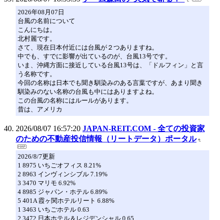
2026年08月07日
台風の名前について
こんにちは。
北村麗です。
さて、現在日本付近には台風が２つありますね。
中でも、すでに影響が出ているのが、台風13号です。
いま、沖縄方面に接近している台風13号は、「ドルフィン」と言
う名称です。
今回の名称は日本でも聞き馴染みのある言葉ですが、あまり聞き
馴染みのない名称の台風も中にはありますよね。
この台風の名称にはルールがあります。
昔は、アメリカ
2026/08/07 16:57:20
JAPAN-REIT.COM - 全ての投資家
のための不動産投信情報（リートデータ）ポータル
2026/8/7更新
1 8975 いちごオフィス 8.21%
2 8963 インヴィンシブル 7.19%
3 3470 マリモ 6.92%
4 8985 ジャパン・ホテル 6.89%
5 401A 霞ヶ関ホテルリート 6.88%
1 3463 いちごホテル 0.63
2 3472 日本ホテル＆レジデンシャル 0.65