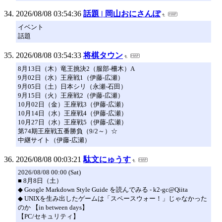
2026/08/08 03:54:36
話題 | 岡山おにさんぽ
イベント
話題
2026/08/08 03:54:33
将棋タウン
8月13日（木）竜王挑決2（服部-柵木）A
9月02日（水）王座戦1（伊藤-広瀬）
9月05日（土）日本シリ（永瀬-石田）
9月15日（火）王座戦2（伊藤-広瀬）
10月02日（金）王座戦3（伊藤-広瀬）
10月14日（水）王座戦4（伊藤-広瀬）
10月27日（水）王座戦5（伊藤-広瀬）
第74期王座戦五番勝負（9/2～）☆
中継サイト（伊藤-広瀬）
2026/08/08 00:03:21
駄文にゅうす
2026/08/08 00:00 (Sat)
■ 8月8日（土）
◆ Google Markdown Style Guide を読んでみる - k2-gc@Qiita
◆ UNIXを生み出したゲームは「スペースウォー！」じゃなかった
のか 【in between days】
【PC/セキュリティ】