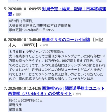
2026/08/10 16:09:55
対局予定・結果、記録｜日本将棋連
盟
8月9日（日曜日）
大橋貴洸 菅井竜也 NHK杯戦 本戦 詳細情報
最終更新: 2026年8月10日 09:27
2026/08/10 13:48:46
幹事クリタのコーカイ日誌
【日記
才人 （00953)】
８月９日 ● 少年ジャンプ100万部割れ。
先日発表されたところでは週刊少年ジャンプがついに発行部数100
万部を割ったそうです。1970年代に100万部を超えて以来、初め
てのことだそうです。かつて全盛期にはジャンプ650万部と言われ
ていましたが、近年はコンビニの雑誌コーナーもどんどん撤去さ
れてしまい、どこでジャンプを買えば良いのかという状況だった
ので、僕の肌感でもかなり部数を減らしていそうだとは思
2026/08/10 12:44:36
西遊棋Web | 関西若手棋士ユニット
西遊棋（さいゆうき）の公式サイト
8月10日2026年8月10日
星野良生
星野良生