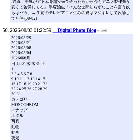
:通説「手塚がアトムを超安値で売ったらから今もアニメ製作費が
安くて苦労してる」 手塚治虫「そんな世間知らずなことを言う奴
らはバカ」← 生前のテレビアニメ生みの親はマジギレして反論し
てた件 (08/02)
2026/08/03 01:22:59
Digital Photo Blog
2026/03/29
2026/03/21
2026/03/08
2026/03/04
2026年8月
日 月 火 水 木 金 土
1
2 3 4 5 6 7 8
9 10 11 12 13 14 15
16 17 18 19 20 21 22
23 24 25 26 27 28 29
30 31
カテゴリー
MONOCHROM
スナップ
ホタル
写真
動物
動画
夜景