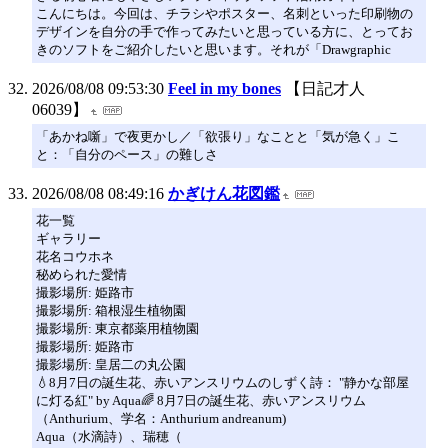
こんにちは。今回は、チラシやポスター、名刺といった印刷物の
デザインを自分の手で作ってみたいと思っている方に、とってお
きのソフトをご紹介したいと思います。それが「Drawgraphic
2026/08/08 09:53:30
Feel in my bones
【日記才人
06039】
「あかね噺」で夜更かし／「欲張り」なことと「気が急く」こ
と：「自分のペース」の難しさ
2026/08/08 08:49:16
かぎけん花図鑑
花一覧
ギャラリー
花名コウホネ
秘められた愛情
撮影場所: 姫路市
撮影場所: 箱根湿生植物園
撮影場所: 東京都薬用植物園
撮影場所: 姫路市
撮影場所: 皇居二の丸公園
💧8月7日の誕生花、赤いアンスリウムのしずく詩： "静かな部屋
に灯る紅" by Aqua🌈 8月7日の誕生花、赤いアンスリウム
（Anthurium、学名：Anthurium andreanum)
Aqua（水滴詩）、瑞穂（