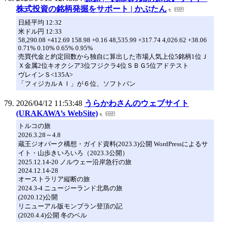
株式投資の銘柄発掘をサポート | かぶたん
日経平均 12:32
米ドル円 12:33
58,290.08 +412.69 158.98 +0.16 48,535.99 +317.74 4,026.62 +38.06
0.71% 0.10% 0.65% 0.95%
売買代金と約定回数から独自に算出した市場人気上位5銘柄1位Ｊ
Ｘ金属2位キオクシア3位フジクラ4位ＳＢＧ5位アドテスト
ヴレインＳ<135A>
「フィジカルＡＩ」が６位、ソフトバン
2026/04/12 11:53:48
うらかわさんのウェブサイト
(URAKAWA’s WebSite)
トルコの旅
2026.3.28～4.8
蔵王ジオパーク構想・ガイド資料(2023.3)公開 WordPressによるサ
イト・山歩きいろいろ（2023.3公開）
2025.12.14-20 ノルウェー沿岸急行の旅
2024.12.14-28
オーストラリア縦断の旅
2024.3-4 ニュージーランド北島の旅
(2020.12)公開
リニューアル版モンブラン登頂の記
(2020.4.4)公開 冬のベル