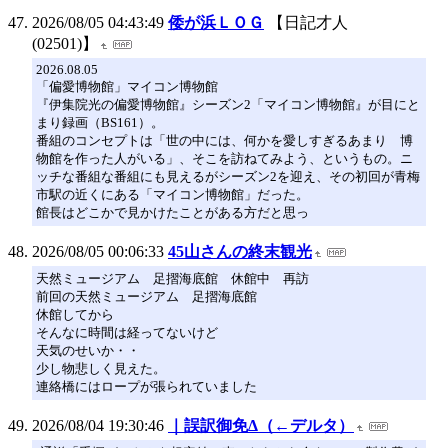
2026/08/05 04:43:49
倭が浜ＬＯＧ
【日記才人
(02501)】
2026.08.05
「偏愛博物館」マイコン博物館
『伊集院光の偏愛博物館』シーズン2「マイコン博物館』が目にと
まり録画（BS161）。
番組のコンセプトは「世の中には、何かを愛しすぎるあまり 博
物館を作った人がいる」、そこを訪ねてみよう、というもの。ニ
ッチな番組な番組にも見えるがシーズン2を迎え、その初回が青梅
市駅の近くにある「マイコン博物館」だった。
館長はどこかで見かけたことがある方だと思っ
2026/08/05 00:06:33
45山さんの終末観光
天然ミュージアム 足摺海底館 休館中 再訪
前回の天然ミュージアム 足摺海底館
休館してから
そんなに時間は経ってないけど
天気のせいか・・
少し物悲しく見えた。
連絡橋にはロープが張られていました
2026/08/04 19:30:46
｜誤訳御免Δ（←デルタ）