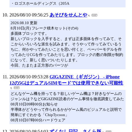
・ロゴスホールディングス（205A
2026/08/10 09:56:25
あそびをせんとや
2026.08.10 更新
8月10日(月) フレーク積木セット(その4)
多面体ブロックです。
新しいブロックを入手すると、まずは正多面体を作ってみて、そ
こからいろいろな派生を試みます。そうやって作ってみているう
ちに、何かやってみたいことを思い付くと、ペーパーモデルを作
ってみたりCGを作ってみたりします。ブロックの数の制限が制約
になって、新しく思いついたりします。
今回、たまたま正方形のパーツが
2026/08/10 09:53:28
GIGAZINE（ギガジン） - iPhone
12の5GはデュアルSIMモードでは使用できない可能性
どんなゲーム機を持ってる？欲しいゲーム機は？好きなゲームの
ジャンルは？などGIGAZINE読者のゲーム事情を徹底調査してみた
08月10日09時00分お知らせ
半導体がどうやって作られるかがゲーム風のビジュアルと説明で
簡単にすぐわかる「ChipTycoon」
08月10日07時00分ハードウェア
2026/08/10 08:54:03
ずくなし日記 さくら版