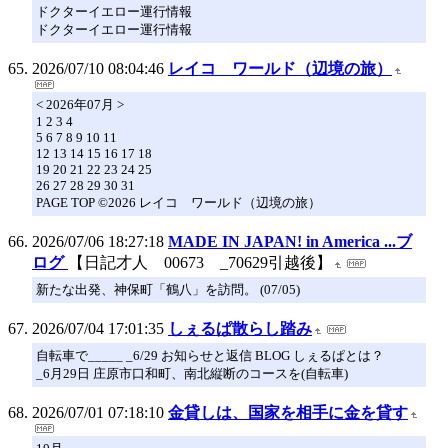
ドクターイエロー運行情報
ドクターイエロー運行情報
2026/07/10 08:04:46
レイコ ワールド（辺境の旅）
< 2026年07月 >
1 2 3 4
5 6 7 8 9 10 11
12 13 14 15 16 17 18
19 20 21 22 23 24 25
26 27 28 29 30 31
PAGE TOP ©2026 レイコ ワールド（辺境の旅）
2026/07/06 18:27:18
MADE IN JAPAN! in America ...ブ
ログ
【日記才人 00673 _70629引越後】
新たな出発、神保町「鶴八」を訪問。 (07/05)
2026/07/04 17:01:35
しぇるぱ散らし踏み
自転車で_____ _6/29 お知らせと返信 BLOG しぇるぱとは？
_6月29日 庄原市口和町、南北縦断のコースを(自転車)
2026/07/01 07:18:10
金貸しは、国家を相手に金を貸す