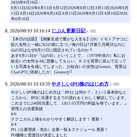
2026年8月10日 -
8月11日2026年8月11日 8月12日2026年8月12日 8月13日2026年8月
13日 8月14日2026年8月14日 8月15日2026年8月15日 8月16日2026
年8月16日
2026/08/10 10:16:14
じぶん更新日記
【本日の話題】【画像生成で豊かな人生を】(20）イモトアヤコに
似た女性と一緒にK2の前に立つ／海の日は7月第三月曜日なのに
山の日はなぜ8月11日に固定されているのか？
あす8月11日が『山の日』ということで、（1978年頃の）私にお
似合いの女性をAIに想像してもらい、Ｋ２を背景に並んで立って
いる写真を生成してしまった。お似合いの女性はGemini、背景は
ChatGPTに依頼したが、Geminiが｢
2026/08/10 10:10:59
やさしいIPO株のはじめ方
やさしいIPO株のはじめ方は「IPOとは何か？」という基本的なと
ころから、IPOに当選するまでの流れをくわしく解説しています。
これまでに248回当選して、3,811.65万円の利益を得ています。→
管理人の当選実績
8/6
テクニカル上場をわかりやすく解説します！ 更新！
8/4
PO（公募増資・売出）企業一覧＆スケジュール 更新！
PO価格と受渡日が決定しました