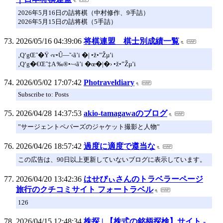
2026年5月16日の詰将棋（中村修作、9手詰）
2026年5月15日の詰将棋（5手詰）
2026/05/16 04:39:06
将棋連盟 棋士別成績一覧
‚Q‘gŒˆ�Ÿ ‹v•Û—˜‹ã’i �| •ž•”Žµ’i
‚Q‘g�€Œˆ‡A ‰®•~‹ã’i �œ�|�› •ž•”Žµ’i
2026/05/02 17:07:42
Photraveldiary
Subscribe to: Posts
2026/04/28 14:37:53
akio-tamagawaのブログ
”サージェントペパーズのジャケット撮影と人物”
2026/04/26 18:57:42
過度に適度で遵当な
この広告は、90日以上更新していないブログに表示しています。
2026/04/20 13:42:36
はせぴぃさんのトラベラーページ
旅行のクチコミサイト フォートラベル
126
2026/04/15 12:48:34
株探 | 【株式の銘柄探検】サイト -