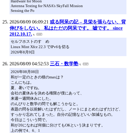
Hardware for Moon
Antenna Testing for NASA’s SkyFall Mission
Sensing the Po
2026/08/09 06:09:21
或る阿呆の記 – 見栄を張らない、背
伸びをしない。 私はただの阿呆です。 嘘です。 since
2012.10.17.
セルフホストのすゝめ
Linux Mint Xfce 22.3 でIPv6を切る
2026年8月9日
2026/08/09 04:52:53
三石・数学塾
2026年08月08日
和が一定のときの積のmaxは？
こんにちは。
夏、暑いですね。
会社の夏休みを決める権限が僕にあって、
来週一週間休みにした。
のんびりと数学の問でも解こうかなと。
表題の問を以前解いたはずだし、ノートにまとめたはずだけど、
すっかり忘れてしまった。自分の記憶などいい加減なもの。
今日はこういう問で。
和が20になれば何個に分けてもOKという決まりです。
上の例で4、6、1