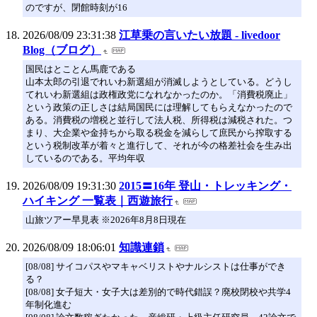
のですが、閉館時刻が16
2026/08/09 23:31:38
江草乗の言いたい放題 - livedoor
Blog（ブログ）
国民はとことん馬鹿である
山本太郎の引退でれいわ新選組が消滅しようとしている。どうし
てれいわ新選組は政権政党になれなかったのか。「消費税廃止」
という政策の正しさは結局国民には理解してもらえなかったので
ある。消費税の増税と並行して法人税、所得税は減税された。つ
まり、大企業や金持ちから取る税金を減らして庶民から搾取する
という税制改革が着々と進行して、それが今の格差社会を生み出
しているのである。平均年収
2026/08/09 19:31:30
2015〓16年 登山・トレッキング・
ハイキング 一覧表｜西遊旅行
山旅ツアー早見表 ※2026年8月8日現在
2026/08/09 18:06:01
知識連鎖
[08/08] サイコパスやマキャベリストやナルシストは仕事ができ
る？
[08/08] 女子短大・女子大は差別的で時代錯誤？廃校閉校や共学4
年制化進む