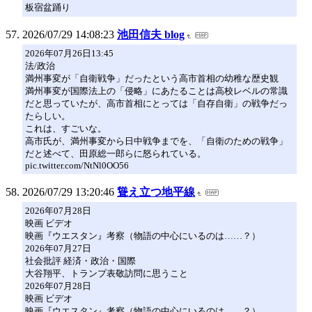
板宿盆踊り
2026/07/29 14:08:23
池田信夫 blog
2026年07月26日13:45
法/政治
満州事変が「自衛戦争」だったという高市首相の幼稚な歴史観
満州事変が国際法上の「侵略」にあたることは高校レベルの常識
だと思っていたが、高市首相にとっては「自存自衛」の戦争だっ
たらしい。
これは、すごいな。
高市氏が、満州事変から日中戦争までを、「自衛のための戦争」
だと述べて、田原総一郎らに怒られている。
pic.twitter.com/NtNl0OO56
2026/07/29 13:20:46
聳え立つ地平線
2026年07月28日
映画 ビデオ
映画『ウエスタン』考察（物語の中心にいるのは……？）
2026年07月27日
社会批評 経済・政治・国際
大谷翔平、トランプ表敬訪問に思うこと
2026年07月28日
映画 ビデオ
映画『ウエスタン』考察（物語の中心にいるのは……？）