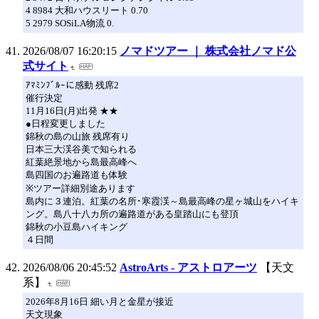
4 8984 大和ハウスリート 0.70
5 2979 SOSiLA物流 0.
2026/08/07 16:20:15
ノマドツアー ｜ 株式会社ノマド公
式サイト
ｱﾏﾐﾝﾌﾞﾙｰに感動 残席2
催行決定
11月16日(月)出発 ★★
●日程変更しました
錦秋の島の山旅 残席有り
日本三大渓谷美で知られる
紅葉絶景地から島最高峰へ
島四国のお遍路道も体験
※ツアー詳細別途あります
島内に３連泊。紅葉の名所･寒霞渓～島最高峰の星ヶ城山をハイキ
ング。島八十八カ所の遍路道がある皇踏山にも登頂
錦秋の小豆島ハイキング
４日間
2026/08/06 20:45:52
AstroArts - アストロアーツ
【天文
系】
2026年8月16日 細い月と金星が接近
天文現象