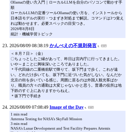
Ollamaの使い方入門｜ローカルLLMを自分のパソコンで動かす手
順
ローカルLLMの定番ツールOllamaの使い方を、インストールから
日本語モデルの実行・つまずき対処まで解説。コマンドは3つ覚え
れば動かせます。必要スペックの目安つき。
2026年8月8日
統計・機械学習トピック
2026/08/09 08:38:19
かんべえの不規則発言
＜８月７日＞（金）
〇ちょっとしたご縁があって、昨日は宮内庁に行ってきました。
いや～まことに興味深いところでありました。
＊千代田線の二重橋前駅で降りて、坂下門まで歩く。これが遠
い。どれだけ歩いても、坂下門に近づいた気がしない。なんだか
北京の街を歩いている感じ。周囲に居るのは外国人観光客ばか
り。職員の方々の通勤は大変じゃないかと思う。普通の役所は地
下鉄のすぐ上にありますからねえ。
＊坂下門で手続き
2026/08/09 07:08:49
Image of the Day
1 min read
Antenna Testing for NASA’s SkyFall Mission
3 min read
NASA’s Lunar Development and Test Facility Prepares Artemis