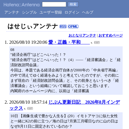
アンテナ
シンプル
ユーザー登録
ログイン
ヘルプ
はせじぃアンテナ
おとなりアンテナ
|
おすすめページ
2026/08/10 19:20:06
愛・正義・平和
08
“経済企画庁”はどこへいった！？
“経済企画庁”はどこへいった！？（4）――「経済審議会」と「経
済財政諮問会議」
今回は、本題である経済企画庁自体が2000年の「中央省庁再編」
の中で消えてゆく経過をみようと考えていたのですが、その前に
まず現在の「経済財政諮問会議」と、その前身ともいうべき「経
済審議会」という組織について確認しておこうと思います。
内閣府のホームページ内に、以前は「経済審議
2026/08/10 18:57:14
じぶん更新日記 2026年8月インデ
ックス
10日 【画像生成で豊かな人生を】(20）イモトアヤコに似た女性
と一緒にK2の前に立つ／海の日は7月第三月曜日なのに山の日は
なぜ8月11日に固定されているのか？