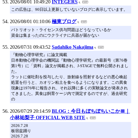
2026/08/01 10:49:20
INTEGERS
この広告は、90日以上更新していないブログに表示しています。
2026/08/01 01:10:06
極東ブログ
パトリオット・ライセンス供与問題はどうなっているか
資金は集まったのにウクライナに兵器が届かない
2026/07/31 09:43:52
Sadahiko Nakajima
『動物心理学研究』に論文掲載
日本動物心理学会の機関誌『動物心理学研究』の最新号（第76巻
第1号）に「資料」論文が掲載され、J-STAGEで無料公開されまし
た。
ラットに催吐剤を投与したり、放射線を照射するなどの悪心喚起
処置を行うと、カオリン粘土を食べるようになります。この異食
現象は1976年に報告され、それ以降に多くの実験論文が発表され
てきました。異食は飼育ケージ内で測定するのですが、過去研究
の
2026/07/29 20:14:59
BLOG：今日もぼちぼちいこか〓｜
小林祐梨子 OFFICIAL WEB SITE
2026.7.28
板宿盆踊り
2026.7.28