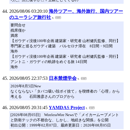
2026/08/06 03:20:10
海外ツアー、海外旅行、国内ツアー
のユーラシア旅行社
要問合せ
残席僅か
満席
【ガウディ没後100年企画 建築家・研究者 山村健氏監修、同行】
専門家と巡るガウディ建築 バルセロナ滞在 8日間・9日間
海外
【ガウディ没後100年企画 建築家・研究者 山村健氏監修・同行】
アントニ・ガウディの軌跡をめぐる旅 14日間
海外
2026/08/05 22:37:53
日本禁煙学会
2026年8月5日New
なくならない「タバコ吸い殻ポイ捨て」を喫煙者の「心理」から
考える 石田雅彦さんのブログから
2026/08/05 20:31:45
YAMDAS Project
[2026年08月05日] WirelessWire Newsで「メイカームーブメント
と防衛テックの不都合な、しかし、地続きな関係」を公開
初出公開：1999年02月07日、最終更新日：2026年08月05日