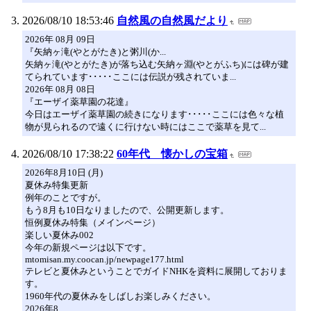
2026/08/10 18:53:46
自然風の自然風だより
2026年 08月 09日
『矢納ヶ滝(やとがたき)と粥川(か...
矢納ヶ滝(やとがたき)が落ち込む矢納ヶ淵(やとがふち)には碑が建
てられています･････ここには伝説が残されていま...
2026年 08月 08日
『エーザイ薬草園の花達』
今日はエーザイ薬草園の続きになります･････ここには色々な植
物が見られるので遠くに行けない時にはここで薬草を見て...
2026/08/10 17:38:22
60年代 懐かしの宝箱
2026年8月10日 (月)
夏休み特集更新
例年のことですが。
もう8月も10日なりましたので、公開更新します。
恒例夏休み特集（メインページ）
楽しい夏休み002
今年の新規ページは以下です。
mtomisan.my.coocan.jp/newpage177.html
テレビと夏休みということでガイドNHKを資料に展開しておりま
す。
1960年代の夏休みをしばしお楽しみください。
2026年8