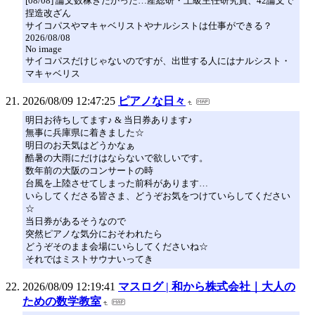
[08/08] 論文数稼ぎたかった…産総研・上級主任研究員、42論文で
捏造改ざん
サイコパスやマキャベリストやナルシストは仕事ができる？
2026/08/08
No image
サイコパスだけじゃないのですが、出世する人にはナルシスト・
マキャベリス
2026/08/09 12:47:25
ピアノな日々
明日お待ちしてます♪ & 当日券あります♪
無事に兵庫県に着きました☆
明日のお天気はどうかなぁ
酷暑の大雨にだけはならないで欲しいです。
数年前の大阪のコンサートの時
台風を上陸させてしまった前科があります…
いらしてくださる皆さま、どうぞお気をつけていらしてください
☆
当日券があるそうなので
突然ピアノな気分におそわれたら
どうぞそのまま会場にいらしてくださいね☆
それではミストサウナいってき
2026/08/09 12:19:41
マスログ | 和から株式会社｜大人の
ための数学教室