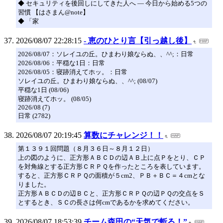
◆ セキュリティを後回しにしてきた人へ — 今日から始める5つの
習慣 【はさまん@note】
◆ 「家
2026/08/07 22:28:15
- 恵のひとり言【引っ越し後】
2026/08/07：ソレイユの丘。ひまわり娘ならぬ、、^^;：日常
2026/08/06：平穏な1日：日常
2026/08/05：寝跡消えてホッ。：日常
ソレイユの丘。ひまわり娘ならぬ、、^^; (08/07)
平穏な1日 (08/06)
寝跡消えてホッ。 (08/05)
2026/08 (7)
日常 (2782)
2026/08/07 20:19:45
算数にチャレンジ！！
第１３９１回問題（８月３６日～８月１２日）
上の図のように、正方形ＡＢＣＤの辺ＡＢ上に点Ｐをとり、ＣＰ
を対角線とする正方形ＣＲＰＱを作ったところを表しています。
すると、正方形ＣＲＰＱの面積が５cm2、ＰＢ＋ＢＣ＝４cmとな
りました。
正方形ＡＢＣＤの辺ＢＣと、正方形ＣＲＰＱの辺ＰＱの交点をＳ
とするとき、ＳＣの長さは何cmであるかを求めてください。
2026/08/07 18:53:39
チーム森田の“天気で斬る！”