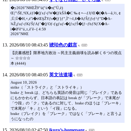
�y2026”N8ŒŽ9“ú(“ú�z(“Ü‚è)
Œ|”\ŠE‚ªšX‚éƒI�[ƒxƒ‹ƒW�[ƒkŠÄ�C ‰￠•—ƒJƒŒ�[�A—â‚½‚￠
‚Ü‚Ü�H‚×‚éˆï�éŒ§ŽYƒs�[ƒ}ƒ“‚Ì“÷‹l‚ß�AƒŠƒ|ƒrƒ^ƒ“D�A–
¾Ž¡ƒuƒ‹ƒKƒŠƒAƒˆ�[ƒOƒ‹ƒgƒuƒ‹�[ƒxƒŠ�[ƒ~ƒbƒNƒX�A–
ì�Øˆê“ú‚±‚êˆê–{ 4:59
2026”N8Œ
2026/08/10 08:43:45
琥珀色の戯言
【読書感想】限界地方政治 ～民主主義崩壊を読み解く６つの視点
～ ☆☆☆☆
本 (4444)
2026/08/10 08:40:05
英文法道場
August 10, 2026
strike（「ストライク」と「ストライキ」）
brake と break は、どちらも英語の発音は同じ「ブレイク」である
にもかかわらず、日本語の表記は break が「ブレーク」で末尾が
「ウ段」の「ク」であるのに対して、brake のほうは「ブレーキ」
で末尾が「キ」という「イ段」になる。
brake（ブレイク）を「ブレーク」ではなく「ブレーキ」と言うよ
うになったの
2026/08/10 02:47:50
ikuro’s-homepage