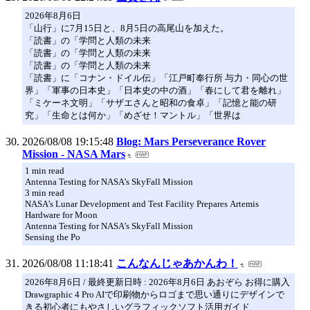
2026年8月6日
「山行」に7月15日と、8月5日の高尾山を加えた。
「読書」の「学問と人類の未来
「読書」の「学問と人類の未来
「読書」の「学問と人類の未来
「読書」に「コナン・ドイル伝」「江戸町奉行所 与力・同心の世
界」「軍事の日本史」「日本史の中の酒」「春にして君を離れ」
「ミケーネ文明」「サザエさんと昭和の食卓」「記憶と能の研
究」「生命とは何か」「めざせ！マントル」「世界は
2026/08/08 19:15:48
Blog: Mars Perseverance Rover
Mission - NASA Mars
1 min read
Antenna Testing for NASA’s SkyFall Mission
3 min read
NASA’s Lunar Development and Test Facility Prepares Artemis
Hardware for Moon
Antenna Testing for NASA’s SkyFall Mission
Sensing the Po
2026/08/08 11:18:41
こんなんじゃあかんわ！
2026年8月6日 / 最終更新日時 : 2026年8月6日 あおぞら お得に購入
Drawgraphic 4 Pro AIで印刷物からロゴまで思い通りにデザインで
きる初心者にもやさしいグラフィックソフト活用ガイド