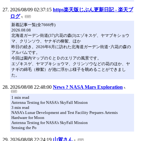
2026/08/09 02:37:15
https楽天版じぶん更新日記 - 楽天ブ
ログ
新着記事一覧(全7666件)
2026.08.08
北海道ガーデン街道(37)六花の森(3)エゾキスゲ、ヤマブキショウ
マ、クリンソウ、ヤナギの柳絮、ほか
昨日の続き。2026年6月に訪れた北海道ガーデン街道･六花の森の
アルバムです。
今回は園内マップのＣとＤのエリアの風景です。
エゾキスゲ、ヤマブキショウマ、クリンソウなどの花のほか、ヤ
ナギの綿毛（柳絮）が池に浮かぶ様子を眺めることができまし
た。
2026/08/08 22:48:00
News ? NASA Mars Exploration
1 min read
Antenna Testing for NASA’s SkyFall Mission
3 min read
NASA’s Lunar Development and Test Facility Prepares Artemis
Hardware for Moon
Antenna Testing for NASA’s SkyFall Mission
Sensing the Po
2026/08/08 22:24:19
山賀さん