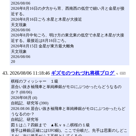
2026/08/06
2026年8月16日の夕方から宵、西南西の低空で細い月と金星が接
近する。
2026年8月16日ごろ 水星と木星が大接近
天文現象
2026/08/06
2026年8月中旬ごろ、明け方の東北東の低空で水星と木星が大接
近する。最接近は8月16日ごろ。
2026年8月15日 金星が東方最大離角
天文現象
2026/08/06
20
2026/08/06 11:18:46
ギズモのつれづれ将棋ブログ
棋桜のフィッシャー １級
居合い抜き袖飛車と単純棒銀がモロにぶつかったらどうなるの
か？ (08/06)
2026年08月 (4)
自戦記、研究等 (390)
2026.08.06 居合い抜き袖飛車と単純棒銀がモロにぶつかったらど
うなるのか？
自戦記、研究等
図１は△７四銀まで ▲私ｖｓ△棋桜の１級
後手は棒銀(正確にはUFO銀)。ここで分岐だ。先手は思案のしどこ
ろだ。次に後手が△７五銀としてくるの