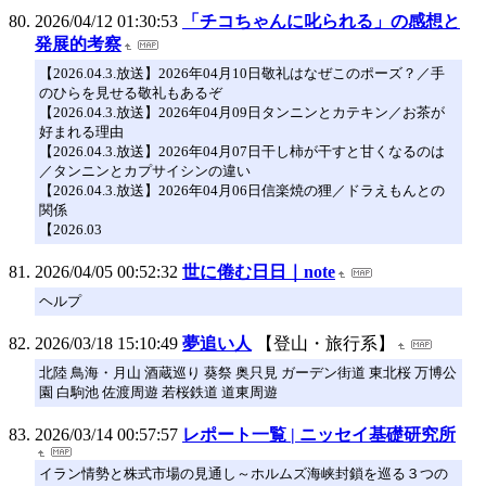
2026/04/12 01:30:53
「チコちゃんに叱られる」の感想と
発展的考察
【2026.04.3.放送】2026年04月10日敬礼はなぜこのポーズ？／手
のひらを見せる敬礼もあるぞ
【2026.04.3.放送】2026年04月09日タンニンとカテキン／お茶が
好まれる理由
【2026.04.3.放送】2026年04月07日干し柿が干すと甘くなるのは
／タンニンとカプサイシンの違い
【2026.04.3.放送】2026年04月06日信楽焼の狸／ドラえもんとの
関係
【2026.03
2026/04/05 00:52:32
世に倦む日日｜note
ヘルプ
2026/03/18 15:10:49
夢追い人
【登山・旅行系】
北陸 鳥海・月山 酒蔵巡り 葵祭 奥只見 ガーデン街道 東北桜 万博公
園 白駒池 佐渡周遊 若桜鉄道 道東周遊
2026/03/14 00:57:57
レポート一覧 | ニッセイ基礎研究所
イラン情勢と株式市場の見通し～ホルムズ海峡封鎖を巡る３つの