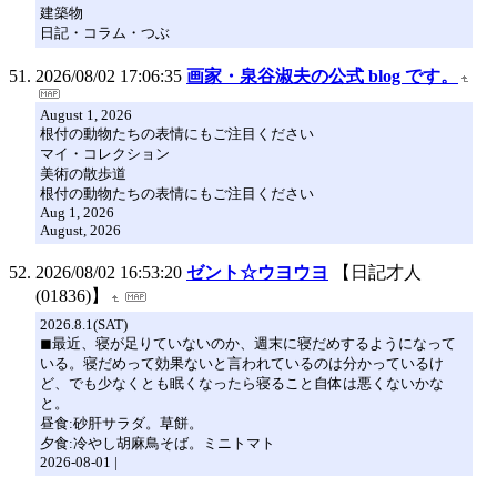
建築物
日記・コラム・つぶ
2026/08/02 17:06:35
画家・泉谷淑夫の公式 blog です。
August 1, 2026
根付の動物たちの表情にもご注目ください
マイ・コレクション
美術の散歩道
根付の動物たちの表情にもご注目ください
Aug 1, 2026
August, 2026
2026/08/02 16:53:20
ゼント☆ウヨウヨ
【日記才人
(01836)】
2026.8.1(SAT)
◼︎最近、寝が足りていないのか、週末に寝だめするようになって
いる。寝だめって効果ないと言われているのは分かっているけ
ど、でも少なくとも眠くなったら寝ること自体は悪くないかな
と。
昼食:砂肝サラダ。草餅。
夕食:冷やし胡麻鳥そば。ミニトマト
2026-08-01 |