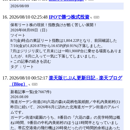
2026/08/09
2026/08/10 02:25:48
IPOで勝つ株式投資
保有リート株の現状！指数負けが酷く苦しい展開！
2026年08月09日（日）
ツイート
8/7(金)時点の東証リート指数は1,804.22Pとなり、前回確認した
7/10(金)の1,820.87Pから16.65P(約0.91%)下落しました。
7月はジリジリ戻して月末には一時1,900P台に乗せる場面もありま
したが、8月に入って一気に下落してしまいました。
» この記事の続きを読む
タグ ：リート
2026/08/10 00:52:17
楽天版じぶん更新日記 - 楽天ブログ
（Blog）
新着記事一覧(全7667件)
2026.08.09
海道ガーデン街道(38)六花の森(4)花柄包装紙館／中札内美術村(1)
昨日に続いて、2026年6月に訪れた北海道ガーデン街道のアルバ
ムです。
ガーデン街道9庭園のうち、8番目の『六花の森』の見学時間は概
ね1時間、9番目の中札内美術村のほうは1時間半となっていまし
た。帯広空港発の飛行機は20時発だったので時間的余裕はあった