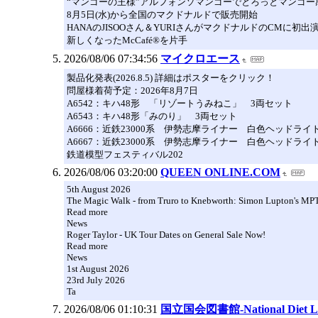
“マンゴーの王様”アルフォンソマンゴーでとろっとマンゴー
8月5日(水)から全国のマクドナルドで販売開始
HANAのJISOOさん＆YURIさんがマクドナルドのCMに初出
新しくなったMcCafé®を片手
2026/08/06 07:34:56
マイクロエース
製品化発表(2026.8.5) 詳細はポスターをクリック！
問屋様着荷予定：2026年8月7日
A6542：キハ48形 「リゾートうみねこ」 3両セット
A6543：キハ48形「みのり」 3両セット
A6666：近鉄23000系 伊勢志摩ライナー 白色ヘッドラ
A6667：近鉄23000系 伊勢志摩ライナー 白色ヘッドラ
鉄道模型フェスティバル202
2026/08/06 03:20:00
QUEEN ONLINE.COM
5th August 2026
The Magic Walk - from Truro to Knebworth: Simon Lupton's MP
Read more
News
Roger Taylor - UK Tour Dates on General Sale Now!
Read more
News
1st August 2026
23rd July 2026
Ta
2026/08/06 01:10:31
国立国会図書館-National Diet