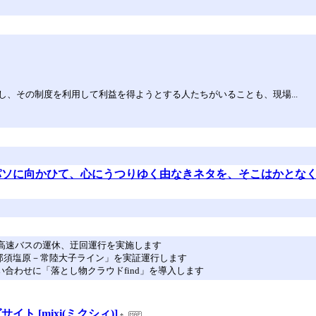
、その制度を利用して利益を得ようとする人たちがいることも、現場...
パソに向かひて、心にうつりゆく由なきネタを、そこはかとな
バス・高速バスの運休、迂回運行を実施します
バス「那須塩原－常陸大子ライン」を実証運行します
問い合わせに「落とし物クラウドfind」を導入します
 [mixi(ミクシィ)]