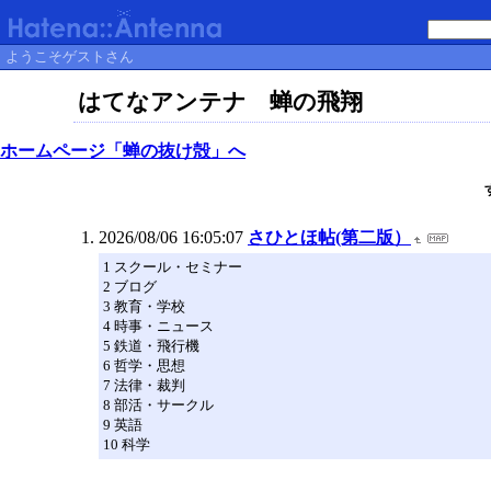
ようこそゲストさん
はてなアンテナ 蝉の飛翔
ホームページ「蝉の抜け殻」へ
2026/08/06 16:05:07
さひとほ帖(第二版）
1 スクール・セミナー
2 ブログ
3 教育・学校
4 時事・ニュース
5 鉄道・飛行機
6 哲学・思想
7 法律・裁判
8 部活・サークル
9 英語
10 科学