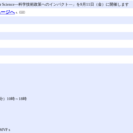
r Science―科学技術政策へのインパクト―」を9月11日（金）に開催します
ページへ
）10時～18時
VF s