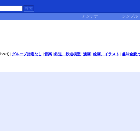
アンテナ
シンプル
すべて
|
グループ指定なし
|
音楽
|
鉄道、鉄道模型
|
漫画
|
絵画、イラスト
|
趣味全般,