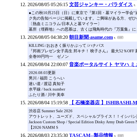
2026/08/05 05:26:15
文芸ジャンキー・パラダイス
●この秋10月25日（日）に東京で『第1回・墓マイラー学
ク先の告知ページに掲載しています。ご興味がある方、ぜひ
〔熱血ミニコラム/日本人と墓マイラー〕
墓所（埋葬地）への思慕は、古くは飛鳥時代の『万葉集』に
2026/08/05 04:38:20
朝目新聞-asame.com
KILLING /おおきく振りかぶって /ハナバス
『邦画プレゼン女子高生 邦キチ！ 映子さん』 最大52％OFF 新刊配
全巻99円均一 ゼノン
2026/08/04 22:00:07
音楽ポータルサイト ヤマハ 
2026.08.03更新
男川 / 福田 こうへい
迷い道 / 渡辺 真知子
水平線 / back number
ふたり酒 / 川中 美幸
2026/08/04 15:19:58
【 石橋楽器店 】ISHIBASHI
渋谷店 Summer Sale 2026
アウトレット、ユーズド、スペシャルプライス！！イシバシ
Jackson Custom Shop / Special Edition Dinky Army Drab G
【2026 NAMM S
2026/08/03 23:35:30
TASCAM--製品情報