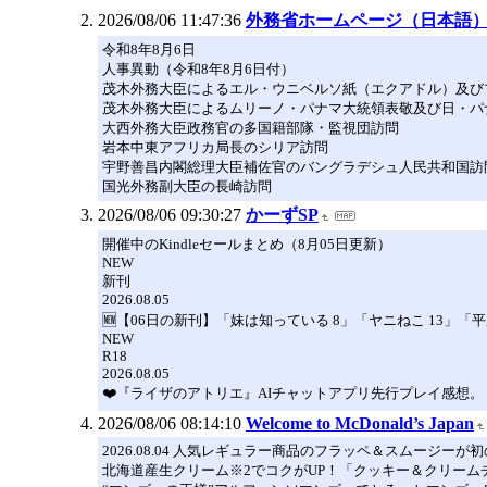
2026/08/06 11:47:36
外務省ホームページ（日本語
令和8年8月6日
人事異動（令和8年8月6日付）
茂木外務大臣によるエル・ウニベルソ紙（エクアドル）及び
茂木外務大臣によるムリーノ・パナマ大統領表敬及び日・パ
大西外務大臣政務官の多国籍部隊・監視団訪問
岩本中東アフリカ局長のシリア訪問
宇野善昌内閣総理大臣補佐官のバングラデシュ人民共和国訪
国光外務副大臣の長崎訪問
2026/08/06 09:30:27
かーずSP
開催中のKindleセールまとめ（8月05日更新）
NEW
新刊
2026.08.05
🆕【06日の新刊】「妹は知っている 8」「ヤニねこ 13」「
NEW
R18
2026.08.05
❤️『ライザのアトリエ』AIチャットアプリ先行プレイ感想
2026/08/06 08:14:10
Welcome to McDonald’s Japan
2026.08.04 人気レギュラー商品のフラッペ＆スムージーが
北海道産生クリーム※2でコクがUP！「クッキー＆クリーム