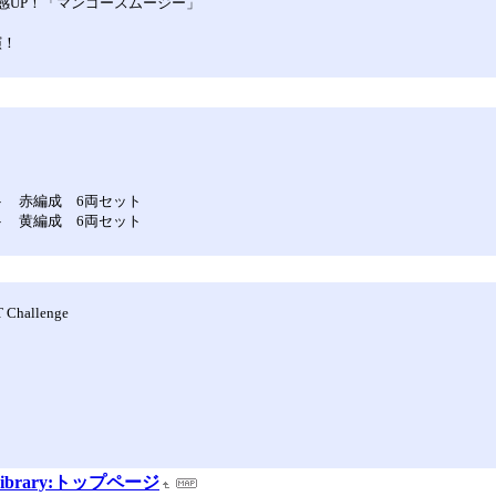
感UP！「マンゴースムージー」
演！
イト 赤編成 6両セット
イト 黄編成 6両セット
T Challenge
 Library:トップページ