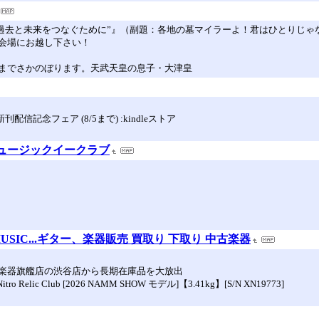
会“過去と未来をつなぐために”』（副題：各地の墓マイラーよ！君はひとりじ
会場にお越し下さい！
までさかのぼります。天武天皇の息子・大津皇
信記念フェア (8/5まで) :kindleストア
ミュージックイークラブ
-MUSIC...ギター、楽器販売 買取り 下取り 中古楽器
楽器旗艦店の渋谷店から長期在庫品を大放出
reen Nitro Relic Club [2026 NAMM SHOW モデル]【3.41kg】[S/N XN19773]