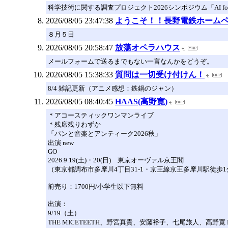
科学技術に関する調査プロジェクト2026シンポジウム「AI fo
2026/08/05 23:47:38
ようこそ！！長野電鉄ホーム
８月５日
2026/08/05 20:58:47
放蕩オペラハウス
メールフォームで送るまでもない一言なんかをどうぞ。
2026/08/05 15:38:33
質問は一切受け付けん！
8/4 雑記更新（アニメ感想：鉄鍋のジャン）
2026/08/05 08:40:45
HAAS(高野寛)
＊アコースティックワンマンライブ
＊残席残りわずか
「パンと音楽とアンティーク2026秋」
出演 new
GO
2026.9.19(土)・20(日) 東京オーヴァル京王閣
（東京都調布市多摩川4丁目31-1・京王線京王多摩川駅徒歩1分
前売り：1700円/小学生以下無料
出演：
9/19（土）
THE MICETEETH、野宮真貴、安藤裕子、七尾旅人、高野寛 M