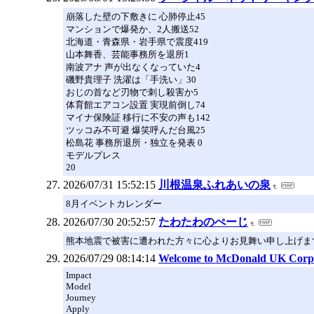
崩落した壁の下敷きに 心肺停止45
マンションで爆発か、2人搬送52
北海道・青森県・岩手県で震度419
山本舞香、芸能事務所を退所1
南波アナ 声が出なくなっていた4
磯野貴理子 洗濯は「手洗い」30
おじの首など刃物で刺し殺害か5
体育館エアコン設置 実現前倒し74
マイナ保険証 移行に不安の声も142
ツッコみ不可避 爆笑呼んだ台風25
松島花 事務所退所・独立を発表 0
モデルプレス
20
2026/07/31 15:52:15
川根温泉ふれあいの泉
8月イベントカレンダー
2026/07/30 20:52:57
たわたわのぺーじ
熊本地震で被害に遭われた方々に心よりお見舞い申し上げま
2026/07/29 08:14:14
Welcome to McDonald UK Corpo
Impact
Model
Journey
Apply