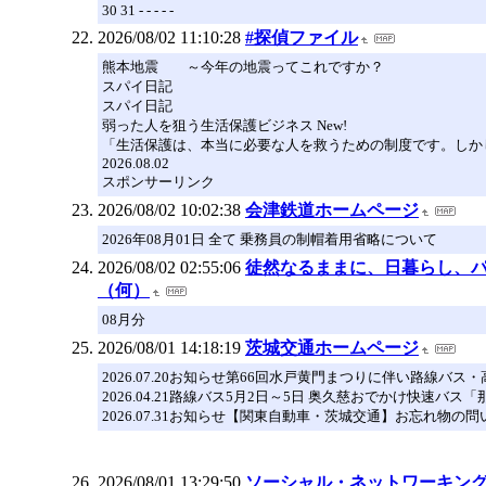
30 31 - - - - -
2026/08/02 11:10:28
#探偵ファイル
熊本地震 ～今年の地震ってこれですか？
スパイ日記
スパイ日記
弱った人を狙う生活保護ビジネス New!
「生活保護は、本当に必要な人を救うための制度です。しかし
2026.08.02
スポンサーリンク
2026/08/02 10:02:38
会津鉄道ホームページ
2026年08月01日 全て 乗務員の制帽着用省略について
2026/08/02 02:55:06
徒然なるままに、日暮らし、
（何）
08月分
2026/08/01 14:18:19
茨城交通ホームページ
2026.07.20お知らせ第66回水戸黄門まつりに伴い路線
2026.04.21路線バス5月2日～5日 奥久慈おでかけ快速
2026.07.31お知らせ【関東自動車・茨城交通】お忘れ物の
2026/08/01 13:29:50
ソーシャル・ネットワーキングサイト