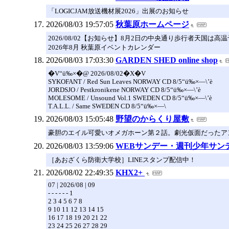
「LOGICJAM放送機材展2026」出展のお知らせ
2026/08/03 19:57:05
秋葉原ホームページ
2026/08/02【お知らせ】8月2日の中央通り歩行者天国
2026年8月 秋葉原イベントカレンダー
2026/08/03 17:03:30
GARDEN SHED online shop
�V“ü‰×�@ 2026/08/02�X�V
SYKOFANT / Red Sun Leaves NORWAY CD 8/5“ü‰×—\’è
JORDSJO / Pestkronikene NORWAY CD 8/5“ü‰×—\’è
MOLESOME / Unsound Vol.1 SWEDEN CD 8/5“ü‰×—\’è
T.A.L.L. / Same SWEDEN CD 8/5“ü‰×—\
2026/08/03 15:05:48
野望のからくり屋敷
豪胆のエイル可愛いオメガホーン第２話。劇光仮面だったア
2026/08/03 13:59:06
WEBサンデー・週刊少年サン
［あおざくら防衛大学校］LINEスタンプ配信中！
2026/08/02 22:49:35
KHX2+
07 | 2026/08 | 09
- - - - - - 1
2 3 4 5 6 7 8
9 10 11 12 13 14 15
16 17 18 19 20 21 22
23 24 25 26 27 28 29