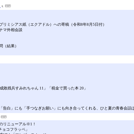
）
プリミシアス紙（エクアドル）への寄稿（令和8年8月5日付）
ナマ外相会談
問（結果）
平成敗残兵すみれちゃん 11」「税金で買った本 20」
。「告白」にも「手つなぎお願い」にも向き合ってくれる、ひと夏の青春会話ほ
初のリニューアル※1！
チョコフラッペ」