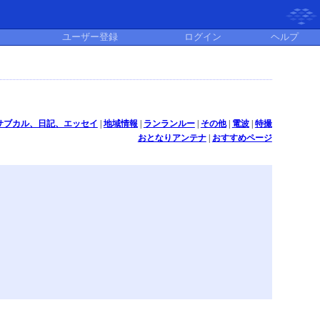
ユーザー登録
ログイン
ヘルプ
サブカル、日記、エッセイ
|
地域情報
|
ランランルー
|
その他
|
電波
|
特撮
おとなりアンテナ
|
おすすめページ