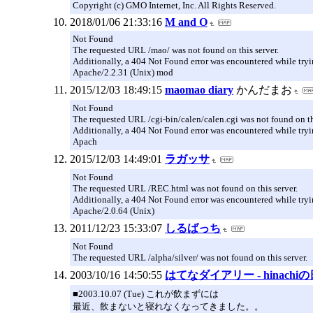
Copyright (c) GMO Internet, Inc. All Rights Reserved.
2018/01/06 21:33:16
M and O
Not Found
The requested URL /mao/ was not found on this server.
Additionally, a 404 Not Found error was encountered while tryi
Apache/2.2.31 (Unix) mod
2015/12/03 18:49:15
maomao diary
かんだまお
Not Found
The requested URL /cgi-bin/calen/calen.cgi was not found on thi
Additionally, a 404 Not Found error was encountered while tryi
Apach
2015/12/03 14:49:01
ラガッサ
Not Found
The requested URL /REC.html was not found on this server.
Additionally, a 404 Not Found error was encountered while tryi
Apache/2.0.64 (Unix)
2011/12/23 15:33:07
しるばっち
Not Found
The requested URL /alpha/silver/ was not found on this server.
2003/10/16 14:50:55
はてなダイアリー - hinachi
■2003.10.07 (Tue) これが飲まずには
最近、飲まないと寝れなくなってきました。。