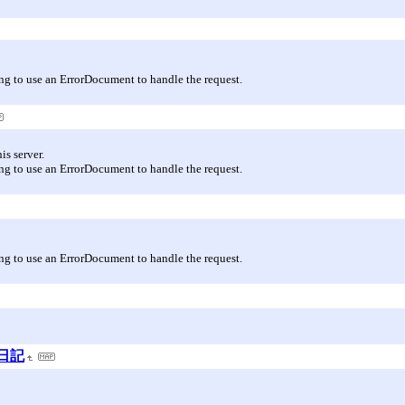
ng to use an ErrorDocument to handle the request.
s server.
ng to use an ErrorDocument to handle the request.
ng to use an ErrorDocument to handle the request.
の日記