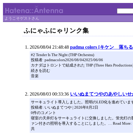
ようこそゲストさん
ふにゃふにゃリンク集
2026/08/04 21:48:48
padma colors [キケン 落ち
#2 Tender Is The Night (THP Orchestra)
投稿者: padmacolors2026/08/042025/06/06
カナダはトロントで結成された THP (Three Hats Production
続きを読む
音楽
2026/08/03 00:33:36
いいぬまてつやのあやしいせ
サーキュライト導入しました。照明のLED化を進めていま
投稿者: いいぬまてつや | 2026年8月2日
0件のコメント
寝室の天井灯をサーキュライトに交換しました。蛍光灯の
ァン付きの照明を導入することにしました。… Read More
共