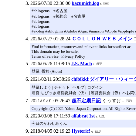
2026/07/30 22:36:00
kazumich.log
#ablogcms #名古屋
#ablogcms #勉強会 #名古屋
#ablogcms
#ablogcms
#a-blog #ablogcms #Adobe #Ajax #amazon #Apple #applepl
2026/07/27 01:28:24
ＣＯＬＬＯＮ ＷＥＢ メイン
Find information, resources and relevant links for starfleet.ac.
This domain may be for sale.
Terms of Service | Privacy Policy
2026/05/26 11:08:15
J.S. Mach
登録: 投稿 (Atom)
2021/02/11 20:38:26
chibikki:ダイアリー・ウィ
登録しよう | チャット | ヘルプ | ログイン
運営:ちびっき運営委員会（仮） | 運営委員会（仮）へお問い合
2021/01/01 05:26:47
超不定期日記
くうすけ
Copyright (C) 2021 Yahoo Japan Corporation. All Rights Reser
2020/03/06 17:11:59
alfabeat 1st
今日のかわせみくん
2018/04/05 02:19:23
Hysteric!