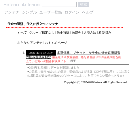
アンテナ
シンプル
ユーザー登録
ログイン
ヘルプ
借金の返済、借入に役立つアンテナ
すべて
|
グループ指定なし
|
借金特殊
|
融資先
|
返済方法
|
相談悩み
おとなりアンテナ
|
おすすめページ
多重債務、ブラック、サラ金の借金返済融資
2008/11/10 02:55:24
の悩み相談を解決
借金返済や多重債務、急な資金繰り等の金銭問題を抱
えている方への悩み解決サイト
■2008年11月9日：データを更新しました
■ご注意：売りっぱなしの業者、類似品および旧版（2007年版以前）にご注
の属性及び資金使途目的などのケースにより、対応できない場合もあります
Copyright (C) 2002-2026 hatena. All Rights Reserved.