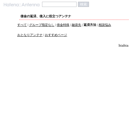
借金の返済、借入に役立つアンテナ
すべて
|
グループ指定なし
|
借金特殊
|
融資先
|
返済方法
|
相談悩み
おとなりアンテナ
|
おすすめページ
hta