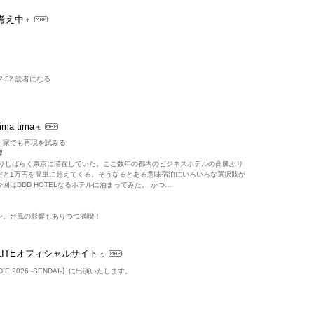
考え中
1 02:52 読者になる
tima tima
。家でも再現を試みる
理
なりしばらく東京に滞在していた。ここ数年の都内のビジネスホテルの高騰ぶり
だと1万円を簡単に超えてくる。そうなるとある意味宿泊にいろいろな選択肢が
回はDDD HOTELなるホテルに泊まってみた。 かつ…
ン。台風の影響もありつつ満喫！
LITEオフィシャルサイト
DIE 2026 -SENDAI-】に出演いたします。