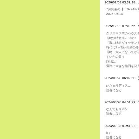
2026/07/08 03:37:18
7月開催の【ERA 24t
2026.05.14
2025/12/02 07:09:56
クリスマス前のハウス
長崎快晴旅🌞2025/11
「海に眠るダイヤモン
時代に2～3回(高校の
長崎。大人になってか
すいかの日々
旅日記
道路に大きな楕円を発
2024/03/28 06:09:53
ひだまりディスコ
読者になる
m
2024/03/28 04:51:29
なんでもリボン
読者になる
2024/03/28 01:51:22
log
読者になる