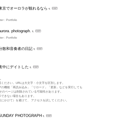
東京でオーロラが観れるなら
r : Portfolio
aurora. photograph.
r : Portfolio
分散和音奏者の日記
夜中にデイトした
ん
認ください。URLは大文字・小文字を区別します。
ウザの機能「再読み込み」「リロード」「更新」などを実行しても
 そのページは削除されている可能性があります。
示できない場合もあります。
夜にかけて）を避けて、 アクセスを試してください。
SUNDAY PHOTOGRAPH