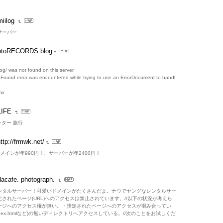
miilog
サーバー
otoRECORDS blog
g/ was not found on this server.
t Found error was encountered while trying to use an ErrorDocument to handl
mo
LIFE
センター 旅行
ttp://frmwk.net/
らドメインが年990円！、サーバーが年2400円！
dacafe. photograph.
ンタルサーバー！可愛いドメインがたくさんだよ。ナウでヤングなレンタルサー
されたページ(URL)へのアクセスは禁止されています。//以下の状況が考えら
ージへのアクセス権が無い。・指定されたページへのアクセスが混み合ってい
dex.htmlなど)の無いディレクトリへアクセスしている。//次のことをお試しくだ