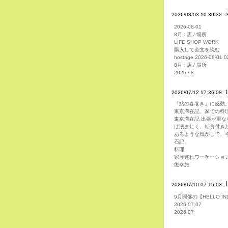
2026/08/03 10:39:32
2026-08-01
8月 : 店 / 場所
LIFE SHOP WORK
購入して全文を読む
hostage 2026-08-0
8月 : 店 / 場所
2026 / 8
2026/07/12 17:36:08
「鮎の春巻き」に感動
東京滞在記、家での料
東京滞在記 出張が重
は凄まじく、朝食付き
あるような気がして、今
石記
料理
家族連れワーケーショ
復幸旅
2026/07/10 07:15:03
9月開催の【HELLO IN
2026.07.07
2026.07