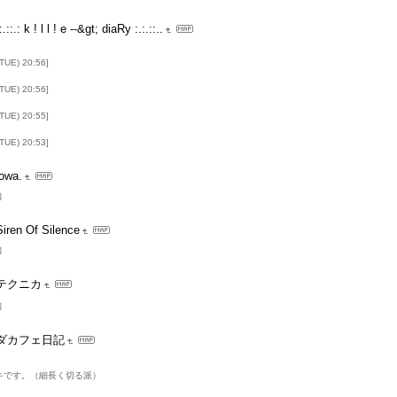
:.::.: k ! l l ! e --&gt; diaRy :.:.::..
TUE) 20:56]
TUE) 20:56]
TUE) 20:55]
TUE) 20:53]
towa.
口
Siren Of Silence
口
テクニカ
口
ダカフェ日記
キです。（細長く切る派）