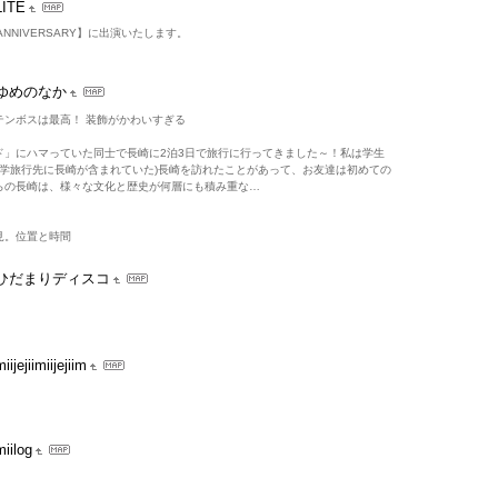
LITE
h ANNIVERSARY】に出演いたします。
ゆめのなか
テンボスは最高！ 装飾がかわいすぎる
ド」にハマっていた同士で長崎に2泊3日で旅行に行ってきました～！私は学生
修学旅行先に長崎が含まれていた)長崎を訪れたことがあって、お友達は初めての
らの長崎は、様々な文化と歴史が何層にも積み重な…
見。位置と時間
ひだまりディスコ
iijejiimiijejiim
miilog