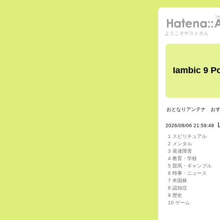
ようこそゲストさん
Iambic 9 P
おとなりアンテナ
お
2026/08/06 21:59:48
1 スピリチュアル
2 メンタル
3 発達障害
4 教育・学校
5 競馬・ギャンブル
6 時事・ニュース
7 米国株
8 認知症
9 歴史
10 ゲーム