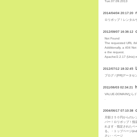
Tue.07.09.2013
2014/04/04 20:17:20
ロリポップ！レンタル
2012/09/07 16:36:12
Not Found
The requested URL /blo
Additionally, a 404 No
e the request.
Apache/2.2.17 (Unix) 
2012/07/12 18:32:45
ブログ / [PR]データ
h
2011/06/03 02:34:21
VALUE-DOMAINな
.
2004/06/17 07:10:38
月額２５０円からのレ
バー！ロリポップ！指定
れます・指定されたペ
る。・トップページ(in
さい・ページ