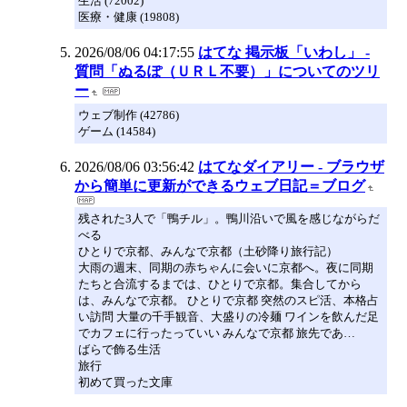
生活 (72002)
医療・健康 (19808)
2026/08/06 04:17:55
はてな 掲示板「いわし」 -
質問「ぬるぽ（ＵＲＬ不要）」についてのツリ
ー
ウェブ制作 (42786)
ゲーム (14584)
2026/08/06 03:56:42
はてなダイアリー - ブラウザ
から簡単に更新ができるウェブ日記＝ブログ
残された3人で「鴨チル」。鴨川沿いで風を感じながらだ
べる
ひとりで京都、みんなで京都（土砂降り旅行記）
大雨の週末、同期の赤ちゃんに会いに京都へ。夜に同期
たちと合流するまでは、ひとりで京都。集合してから
は、みんなで京都。 ひとりで京都 突然のスピ活、本格占
い訪問 大量の千手観音、大盛りの冷麺 ワインを飲んだ足
でカフェに行ったっていい みんなで京都 旅先であ…
ばらで飾る生活
旅行
初めて買った文庫