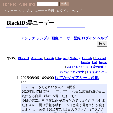
アンテナ
シンプル
ユーザー登録
ログイン
ヘルプ
BlackID:黒ユーザー
アンテナ
シンプル
画像
ユーザー登録
ログイン
ヘルプ
すべて
|
BlackID
|
Attention
|
Private
|
Dropout
|
Nodiary
|
Outside
|
Keyword
|
Iwashi
|
List
|
Inport
1
2
3
4
5
6
7
8
9
10
11
次の10件>
おとなりアンテナ
|
おすすめページ
2026/08/06 14:24:00
はてなダイアリー - 台風
ラスティーさんとれいさん2•1時間前
2026年8月7日 立秋…（￣。￣） 今日は広島原爆の日…
気になる台風13号に15号…たまごも？
今日の東京… 朝？夜に雨が降ったのでしょうか？ 少し水
たまりが… 曇り予報も晴れ… 昨日と違う暑さで汗が噴き
出ます… ＊画像は2017年7月11日のラスさん （ラスさん