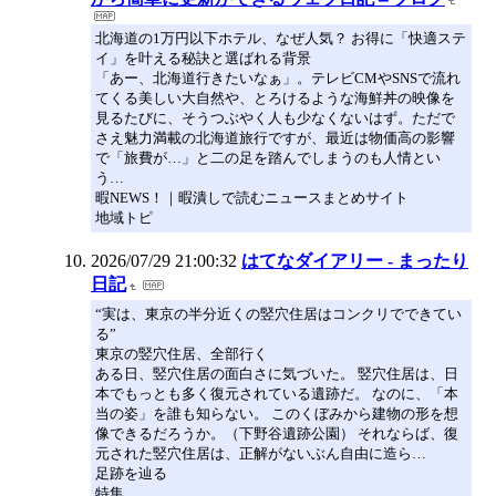
北海道の1万円以下ホテル、なぜ人気？ お得に「快適ステ
イ」を叶える秘訣と選ばれる背景
「あー、北海道行きたいなぁ」。テレビCMやSNSで流れ
てくる美しい大自然や、とろけるような海鮮丼の映像を
見るたびに、そうつぶやく人も少なくないはず。ただで
さえ魅力満載の北海道旅行ですが、最近は物価高の影響
で「旅費が…」と二の足を踏んでしまうのも人情とい
う…
暇NEWS！｜暇潰しで読むニュースまとめサイト
地域トピ
2026/07/29 21:00:32
はてなダイアリー - まったり
日記
“実は、東京の半分近くの竪穴住居はコンクリでできてい
る”
東京の竪穴住居、全部行く
ある日、竪穴住居の面白さに気づいた。 竪穴住居は、日
本でもっとも多く復元されている遺跡だ。 なのに、「本
当の姿」を誰も知らない。 このくぼみから建物の形を想
像できるだろうか。（下野谷遺跡公園） それならば、復
元された竪穴住居は、正解がないぶん自由に造ら…
足跡を辿る
特集