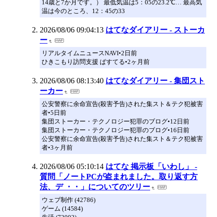
14歳と7か月です。） 最低気温は5：05の23.2℃… 最高気
温は今のところ、12：45の33
2026/08/06 09:04:13
はてなダイアリー - ストーカ
ー
リアルタイムニュースNAVI•2日前
ひきこもり訪問支援 ぱすてる•2ヶ月前
2026/08/06 08:13:40
はてなダイアリー - 集団スト
ーカー
公安警察に余命宣告(殺害予告)された集スト＆テク犯被害
者•5日前
集団ストーカー・テクノロジー犯罪のブログ•12日前
集団ストーカー・テクノロジー犯罪のブログ•16日前
公安警察に余命宣告(殺害予告)された集スト＆テク犯被害
者•3ヶ月前
2026/08/06 05:10:14
はてな 掲示板「いわし」 -
質問「ノートPCが盗まれました。取り返す方
法、デ ・・」についてのツリー
ウェブ制作 (42786)
ゲーム (14584)