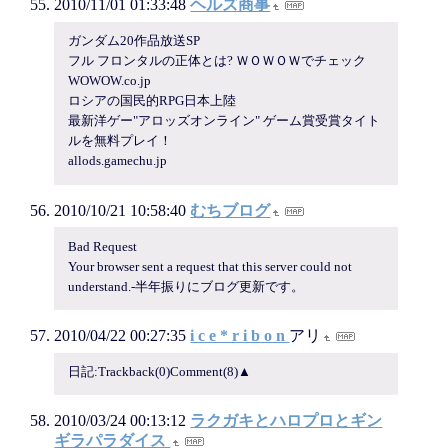
2010/11/01 01:33:48
ヘルズ商事
ガンダム20作品放送SP
フル フロンタルの正体とは? ＷＯＷＯＷでチェック
WOWOW.co.jp
ロシアの国民的RPG日本上陸
最新洋ゲー"アロッズオンライン" ゲーム賞受賞タイト
ルを無料プレイ！
allods.gamechu.jp
2010/10/21 10:58:40
むちブログ
Bad Request
Your browser sent a request that this server could not
understand.-半年振りにブログ更新です。
2010/04/22 00:27:35
i c e * r i b o n
アリ
日記:Trackback(0)Comment(8)▲
2010/03/24 00:13:12
ラクガキとハロプロとギン
ギラパラダイス