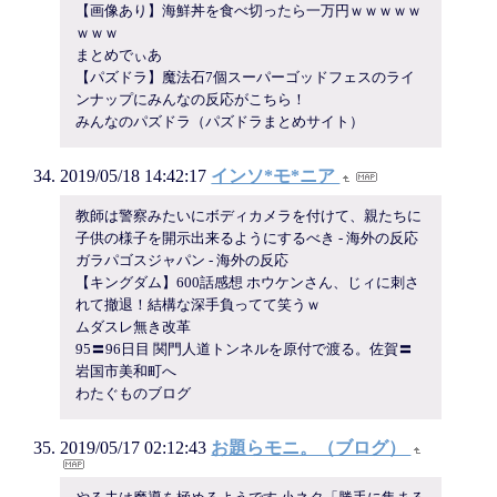
【画像あり】海鮮丼を食べ切ったら一万円ｗｗｗｗｗ
ｗｗｗ
まとめでぃあ
【パズドラ】魔法石7個スーパーゴッドフェスのライ
ンナップにみんなの反応がこちら！
みんなのパズドラ（パズドラまとめサイト）
2019/05/18 14:42:17
インソ*モ*ニア
教師は警察みたいにボディカメラを付けて、親たちに
子供の様子を開示出来るようにするべき - 海外の反応
ガラパゴスジャパン - 海外の反応
【キングダム】600話感想 ホウケンさん、じィに刺さ
れて撤退！結構な深手負ってて笑うｗ
ムダスレ無き改革
95〓96日目 関門人道トンネルを原付で渡る。佐賀〓
岩国市美和町へ
わたぐものブログ
2019/05/17 02:12:43
お題らモニ。（ブログ）