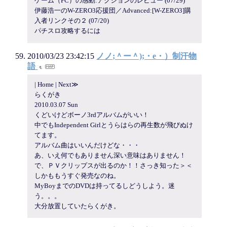
ゲーム（PC）の感動:アクションのレビュー (07/29)
伊藤浩一のW-ZERO3応援団／Advanced:[W-ZERO3]購
入者リンクその２ (07/20)
パチスロ攻略するには
2010/03/23 23:42:15
ノノ;＾ー＾);・e・）制汗物
語
| Home | Next≫
らくがき
2010.03.07 Sun
くどいけどボーノ3rdアルバムがいい！
中でもIndependent Girlとうらはらの再生数が飛びぬけ
てます。
アルバム曲はいいんだけどな・・・
あ、いえ何でもありません深い意味はありません！
で、ＰＶクリップスが出るのか！！さっき知った＞＜
しかももうすぐ発売なのね。
MyBoyまでのDVDは持ってるしどうしよう。迷
う。。。
大分放置していたらくがき。