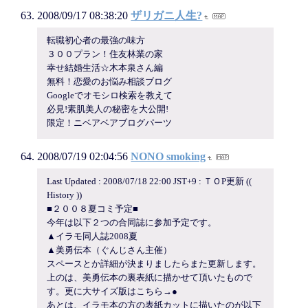
2008/09/17 08:38:20
ザリガニ人生?
転職初心者の最強の味方
３００プラン！住友林業の家
幸せ結婚生活☆木本泉さん編
無料！恋愛のお悩み相談ブログ
Googleでオモシロ検索を教えて
必見!素肌美人の秘密を大公開!
限定！ニベアベアブログパーツ
2008/07/19 02:04:56
NONO smoking
Last Updated : 2008/07/18 22:00 JST+9 : ＴＯP更新 ((
History ))
■２００８夏コミ予定■
今年は以下２つの合同誌に参加予定です。
▲イラモ同人誌2008夏
▲美勇伝本（ぐんじさん主催）
スペースとか詳細が決まりましたらまた更新します。
上のは、美勇伝本の裏表紙に描かせて頂いたもので
す。更に大サイズ版はこちら→●
あとは、イラモ本の方の表紙カットに描いたのが以下