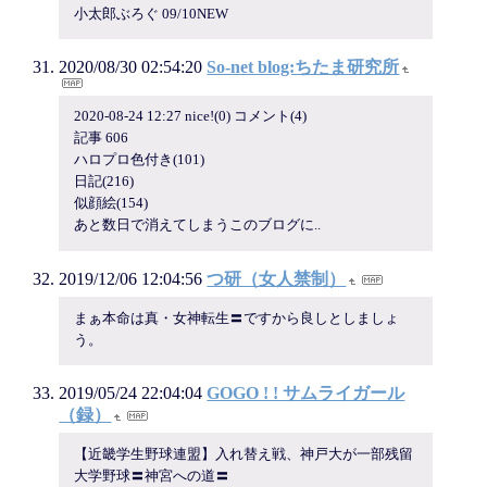
小太郎ぶろぐ 09/10NEW
2020/08/30 02:54:20
So-net blog:ちたま研究所
2020-08-24 12:27 nice!(0) コメント(4)
記事 606
ハロプロ色付き(101)
日記(216)
似顔絵(154)
あと数日で消えてしまうこのブログに..
2019/12/06 12:04:56
つ研（女人禁制）
まぁ本命は真・女神転生〓ですから良しとしましょ
う。
2019/05/24 22:04:04
GOGO ! ! サムライガール
（録）
【近畿学生野球連盟】入れ替え戦、神戸大が一部残留
大学野球〓神宮への道〓