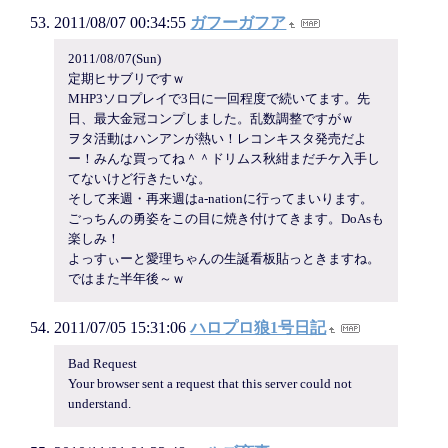
2011/08/07 00:34:55
ガフーガフア
2011/08/07(Sun)
定期ヒサブリですｗ
MHP3ソロプレイで3日に一回程度で続いてます。先
日、最大金冠コンプしました。乱数調整ですがｗ
ヲタ活動はハンアンが熱い！レコンキスタ発売だよ
ー！みんな買ってね＾＾ドリムス秋紺まだチケ入手し
てないけど行きたいな。
そして来週・再来週はa-nationに行ってまいります。
ごっちんの勇姿をこの目に焼き付けてきます。DoAsも
楽しみ！
よっすぃーと愛理ちゃんの生誕看板貼っときますね。
ではまた半年後～ｗ
2011/07/05 15:31:06
ハロプロ狼1号日記
Bad Request
Your browser sent a request that this server could not
understand.