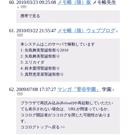
2010/03/23 09:25:08
メモ帳（狼）板
メモ帳先生
携帯で見る
2010/03/22 21:55:47
メモ帳（狼）ウェブブログ
本システムはこのサーバで稼動しています
1: 矢島舞美聖誕祭祭り2010
2: 矢島舞美聖誕祭祭り
3: エリカイダ
4: 鈴木愛理聖誕祭祭り
5: 真野恵里菜聖誕祭祭り
2009/07/08 17:37:27
マンガ「菅谷学園」
学園
ブラウザで再読み込み(Reload)や再起動していただい
ても表示されない場合は、 URLが間違っているか、
ココログ開設者がココログを閉じた可能性がありま
す。
ココログトップへ戻る >>