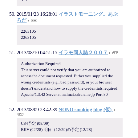
2015/01/23 16:28:01
イラストモーニング。あぷ
ろだ
2263105
2263105
2013/08/10 04:51:15
イラモ同人誌２００７
Authorization Required
This server could not verify that you are authorized to
access the document requested. Either you supplied the
wrong credentials (e.g., bad password), or your browser
doesn’t understand how to supply the credentials required.
Apache/1.3.42 Server at maimai.sakura.ne.jp Port 80
2013/08/09 23:42:39
NONO smoking blog (仮)
C84予定 (08/09)
BKV (02/28)-明日（12/29)の予定 (12/28)