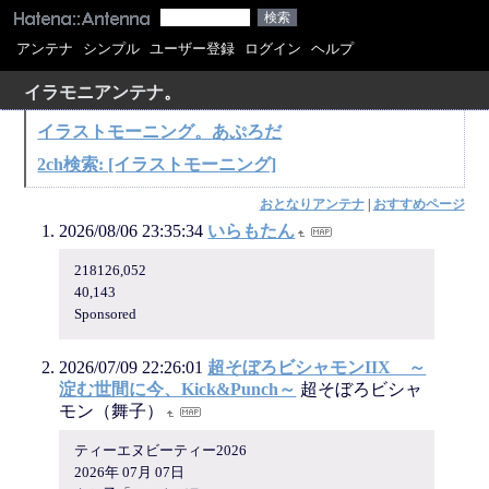
アンテナ
シンプル
ユーザー登録
ログイン
ヘルプ
イラモニアンテナ
。
イラストモーニング。あぷろだ
2ch検索: [イラストモーニング]
おとなりアンテナ
|
おすすめページ
2026/08/06 23:35:34
いらもたん
218126,052
40,143
Sponsored
2026/07/09 22:26:01
超そぼろビシャモンIIX ～
淀む世間に今、Kick&Punch～
超そぼろビシャ
モン（舞子）
ティーエヌビーティー2026
2026年 07月 07日