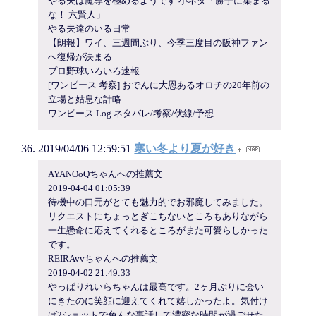
やる夫は魔導を極めるようです 小ネタ「勝手に集まる
な！ 六賢人」
やる夫達のいる日常
【朗報】ワイ、三週間ぶり、今季三度目の阪神ファン
へ復帰が決まる
プロ野球いろいろ速報
[ワンピース 考察] おでんに大恩あるオロチの20年前の
立場と姑息な計略
ワンピース.Log ネタバレ/考察/伏線/予想
2019/04/06 12:59:51
寒い冬より夏が好き
AYANOoQちゃんへの推薦文
2019-04-04 01:05:39
待機中の口元がとても魅力的でお邪魔してみました。
リクエストにちょっとぎこちないところもありながら
一生懸命に応えてくれるところがまた可愛らしかった
です。
REIRAvvちゃんへの推薦文
2019-04-02 21:49:33
やっぱりれいらちゃんは最高です。2ヶ月ぶりに会い
にきたのに笑顔に迎えてくれて嬉しかったよ。気付け
ば2ショットで色んな事話して濃密な時間が過ごせた