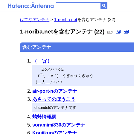
はてなアンテナ
>
1-noriba.net
を含むアンテナ (22)
1-noriba.net
を含むアンテナ (22)
含むアンテナ
（ ‘д‘）
∋oノハヽo∈
ｨ⌒( ;´ⅴ｀) くぎゅうくぎゅう
（__人__,つ ､つ
air-port-nのアンテナ
あさってのほうこう
id:sandolのアンテナです
蜻蛉情報網
soramimi830のアンテナ
Koujikunのアンテナ