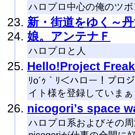
ハロプロ中心の俺のツボ
新・街道をゆく～丹
娘。アンテナＦ
ハロプロと人
Hello!Project Frea
ﾘo´ｩ｀ﾘ＜ハロー！プ
イト様を登録していまぁ
nicogori’s space w
ハロプロ系およびその周