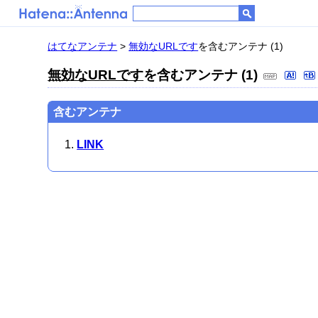
はてなアンテナ
>
無効なURLです
を含むアンテナ (1)
無効なURLです
を含むアンテナ (1)
含むアンテナ
LINK