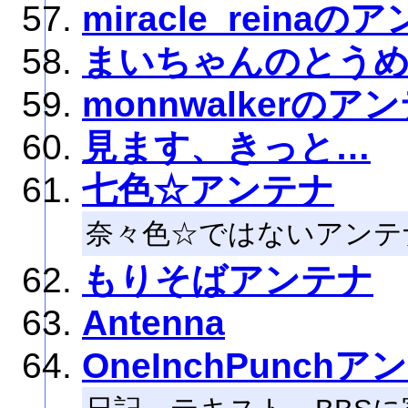
miracle_reinaの
まいちゃんのとう
monnwalkerのア
見ます、きっと…
七色☆アンテナ
奈々色☆ではないアンテ
もりそばアンテナ
Antenna
OneInchPunchア