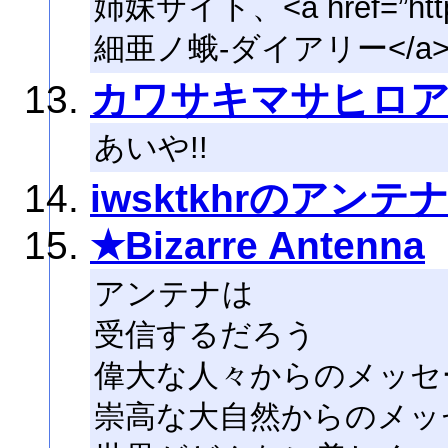
姉妹サイト、<a href=”http:/
細亜ノ蛾-ダイアリー</a
カワサキマサヒロ
あいや!!
iwsktkhrのアンテ
★Bizarre Antenna
アンテナは
受信するだろう
偉大な人々からのメッセ
崇高な大自然からのメッ