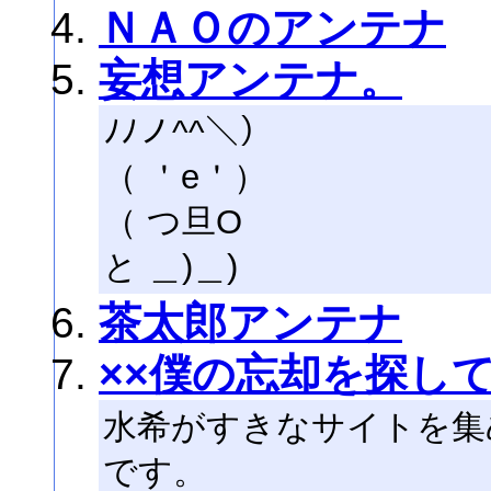
ＮＡＯのアンテナ
妄想アンテナ。
ﾉﾉノ^^＼）
（ ＇e＇）
（ つ旦O
と ＿)＿)
茶太郎アンテナ
××僕の忘却を探して
水希がすきなサイトを集
です。