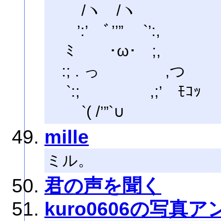
/ヽ /ヽ
’:’ ﾞ’’” `’:,
ﾐ ･ω･ ;,
:; . っ ,つ
`:; ,;’ ﾓｺｯ
`( /’”`∪
mille
ミル。
君の声を聞く
kuro0606の写真