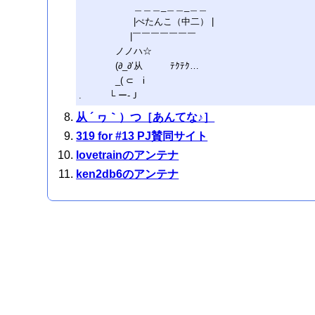
＿＿＿_＿＿_＿＿
|ぺたんこ（中二） |
|￣￣￣￣￣￣￣
ノノハ☆
(∂_∂’从 ﾃｸﾃｸ…
_( ⊂ i
. └ ー-Ｊ
从 ´ ヮ｀）つ［あんてな♪］
319 for #13 PJ賛同サイト
lovetrainのアンテナ
ken2db6のアンテナ