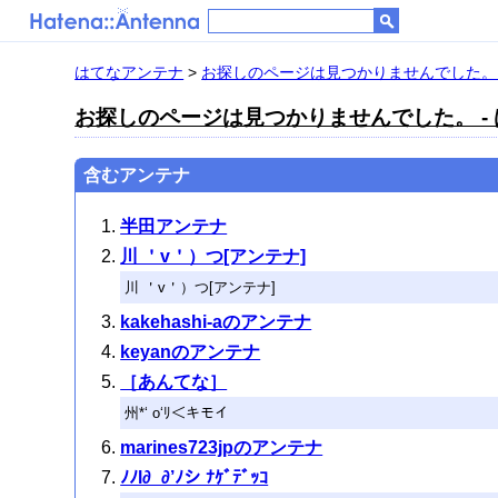
はてなアンテナ
>
お探しのページは見つかりませんでした。 
お探しのページは見つかりませんでした。 -
含むアンテナ
半田アンテナ
川 ＇v＇）つ[アンテナ]
川 ＇v＇）つ[アンテナ]
kakehashi-aのアンテナ
keyanのアンテナ
［あんてな］
州*‘ o‘ﾘ＜キモイ
marines723jpのアンテナ
ﾉﾉl∂_∂’ﾉシ ﾅｹﾞﾃﾞｯｺ