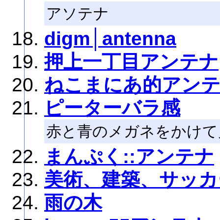
アソテナ
digm│antenna
押上一丁目アンテナ
ねこまにあ的アン
ピーターバラ感
赤と青のメガネをかけて
まんぷく::アンテナ
美術、建築、サッカー
雨の木