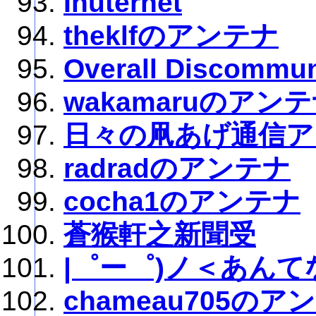
Inuternet
theklfのアンテナ
Overall Discommun
wakamaruのアン
日々の凧あげ通信ア
radradのアンテナ
cocha1のアンテナ
蒼猴軒之新聞受
|゜ー゜)ノ＜あんて
chameau705のア