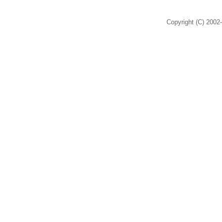
Copyright (C) 2002