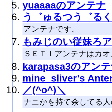
yuaaaaのアンテナ
う゛ゅるつう゛る
アンテナです。
もみじのい従妹ろ
ＳＥＴＩアンテナはカオ
karapasa3のアン
mine_sliver’s Ante
／(^o^)＼
ナニかを持て余してる人