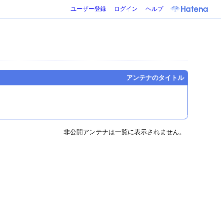
ユーザー登録
ログイン
ヘルプ
アンテナのタイトル
非公開アンテナは一覧に表示されません。