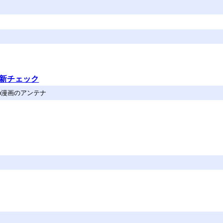
ﾐｯｸ
更新チェック
b漫画のアンテナ