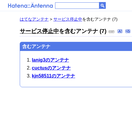
はてなアンテナ
>
サービス停止中
を含むアンテナ (7)
サービス停止中
を含むアンテナ (7)
含むアンテナ
lanig3のアンテナ
cuctusのアンテナ
kjn58511のアンテナ