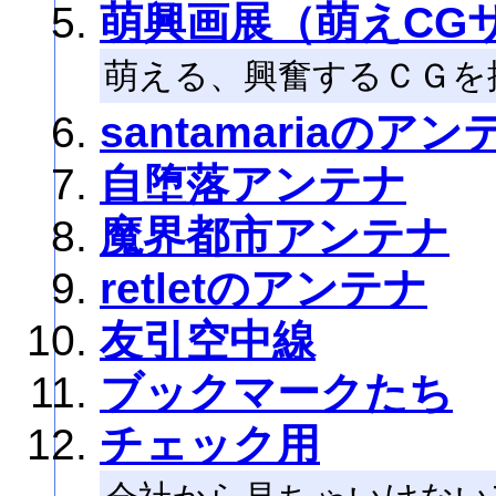
萌興画展（萌えCG
萌える、興奮するＣＧを
santamariaのアン
自堕落アンテナ
魔界都市アンテナ
retletのアンテナ
友引空中線
ブックマークたち
チェック用