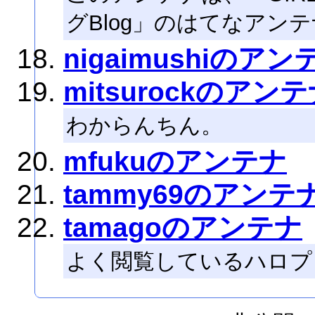
グBlog」のはてなアン
nigaimushiのアン
mitsurockのアン
わからんちん。
mfukuのアンテナ
tammy69のアンテ
tamagoのアンテナ
よく閲覧しているハロプ