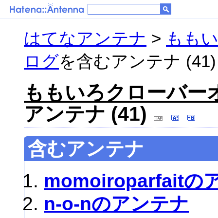
はてなアンテナ
>
もも
ログ
を含むアンテナ (41)
ももいろクローバー
アンテナ (41)
含むアンテナ
momoiroparfai
n-o-nのアンテナ