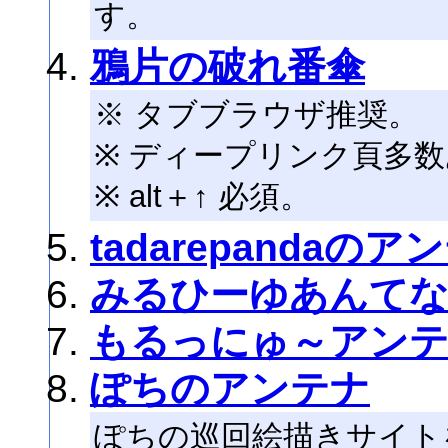
す。
鴉片の破れ番傘
※ タブブラウザ推奨。
※ ディープリンク頁多
※ alt＋↑ 必須。
tadarepandaのア
みるひーゆあんて
もるっにゅ～アン
ぽちのアンテナ
ぽちの巡回絵描きサイト