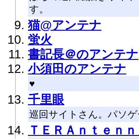
す。
猫@アンテナ
蛍火
書記長＠のアンテナ
小須田のアンテナ
♥
千里眼
巡回サイトさん。パソゲ
ＴＥＲＡｎｔｅｎｎ