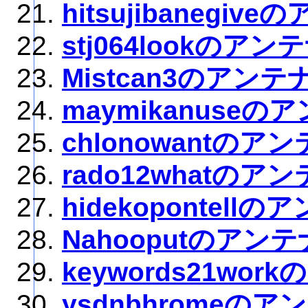
hitsujibanegiv
stj064lookのアン
Mistcan3のアンテ
maymikanuseの
chlonowantのア
rado12whatのア
hidekopontellの
Nahooputのアンテ
keywords21wor
ysdnbhromeのア