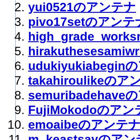
yui0521のアンテナ
pivo17setのアンテ
high_grade_wor
hirakuthesesam
udukiyukiabegi
takahiroulikeの
semuribadehav
FujiMokodoのア
emoaibeのアンテ
m_keastsayのア