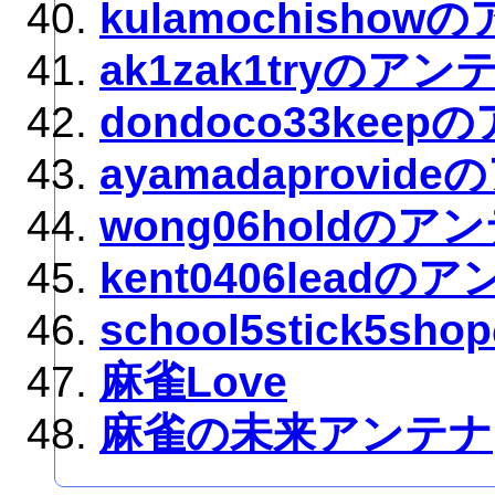
kulamochishow
ak1zak1tryのアン
dondoco33kee
ayamadaprovid
wong06holdのア
kent0406leadの
school5stick5s
麻雀Love
麻雀の未来アンテナ