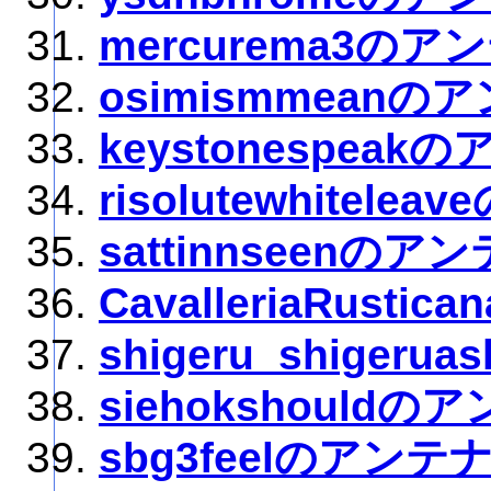
mercurema3のア
osimismmeanの
keystonespeak
risolutewhitele
sattinnseenのア
CavalleriaRusti
shigeru_shiger
siehokshouldの
sbg3feelのアンテ