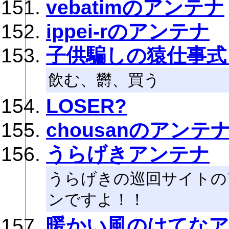
vebatimのアンテナ
ippei-rのアンテナ
子供騙しの猿仕事式
飲む、欝、買う
LOSER?
chousanのアンテ
うらげきアンテナ
うらげきの巡回サイトの
ンですよ！！
暖かい風のはてな