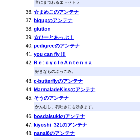
音にまつわるエトセトラ
☆まめこのアンテナ
bigupのアンテナ
glutton
☆ひーとあっぷ！
pedigreeのアンテナ
you can fly !!!
R e : c y c l e A n t e n n a
好きなものぶっこみ。
c-butterflyのアンテナ
MarmaladeKissのアンテナ
そうのアンテナ
かんむし、乳吐きにも効きます。
bosdaisukiのアンテナ
kiyoshi_321のアンテナ
nanai6のアンテナ