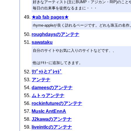
好きなアーティスト(主にBUMP・アジカン・RIP)のこと
毎日の出来事を徒然なるままに・・・
★ab fab pages★
rhyme-appleが良く訪れるページです。どれも珠玉の名作
roughdaysのアンテナ
sawataku
自分のサイトやお気に入りのサイトなどです、、
他はﾃｷﾄｰに追加してきます。
ﾘｿﾞｯﾄとﾌﾞﾚｯﾄﾞ
アンテナ
dameesのアンテナ
ムトゥアンテナ
rockinfutureのアンテナ
MusIc AntEnnA
J2kawaのアンテナ
liveintlcのアンテナ